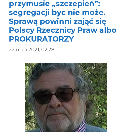
przymusie „szczepień”:
segregacji byc nie może.
Sprawą powinni zająć się
Polscy Rzecznicy Praw albo
PROKURATORZY
22 maja 2021, 02:28