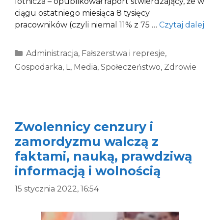
lotnicza – opublikował raport stwierdzający, że w
ciągu ostatniego miesiąca 8 tysięcy
pracowników (czyli niemal 11% z 75 …
Czytaj dalej
Kategorie
Administracja
,
Fałszerstwa i represje
,
Gospodarka
,
L
,
Media
,
Społeczeństwo
,
Zdrowie
Zwolennicy cenzury i
zamordyzmu walczą z
faktami, nauką, prawdziwą
informacją i wolnością
15 stycznia 2022, 16:54