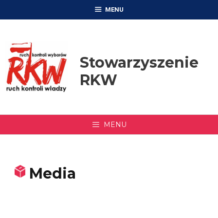
Przejdź
MENU
do
treści
Stowarzyszenie
RKW
MENU
Media