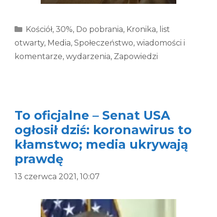
Kategorie
Kościół
,
30%
,
Do pobrania
,
Kronika
,
list
otwarty
,
Media
,
Społeczeństwo
,
wiadomości i
komentarze
,
wydarzenia
,
Zapowiedzi
To oficjalne – Senat USA
ogłosił dziś: koronawirus to
kłamstwo; media ukrywają
prawdę
13 czerwca 2021, 10:07