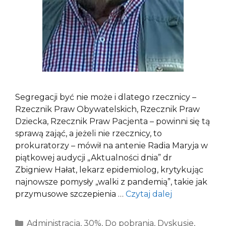
Segregacji być nie może i dlatego rzecznicy –
Rzecznik Praw Obywatelskich, Rzecznik Praw
Dziecka, Rzecznik Praw Pacjenta – powinni się tą
sprawą zająć, a jeżeli nie rzecznicy, to
prokuratorzy – mówił na antenie Radia Maryja w
piątkowej audycji „Aktualności dnia” dr
Zbigniew Hałat, lekarz epidemiolog, krytykując
najnowsze pomysły „walki z pandemią”, takie jak
przymusowe szczepienia …
Czytaj dalej
Kategorie
Administracja
,
30%
,
Do pobrania
,
Dyskusje
,