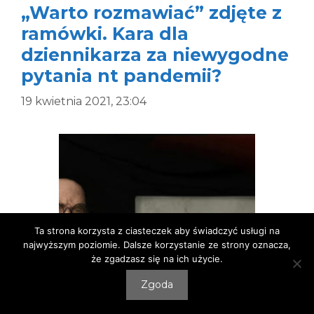
„Warto rozmawiać” zdjęte z
ramówki. Kara dla
dziennikarza za niewygodne
pytania nt pandemii?
19 kwietnia 2021, 23:04
Ta strona korzysta z ciasteczek aby świadczyć usługi na
najwyższym poziomie. Dalsze korzystanie ze strony oznacza,
że zgadzasz się na ich użycie.
Zgoda