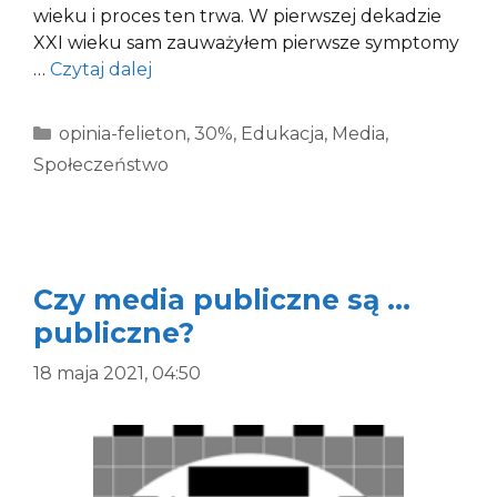
wieku i proces ten trwa. W pierwszej dekadzie
XXI wieku sam zauważyłem pierwsze symptomy
…
Czytaj dalej
Kategorie
opinia-felieton
,
30%
,
Edukacja
,
Media
,
Społeczeństwo
Czy media publiczne są …
publiczne?
18 maja 2021, 04:50