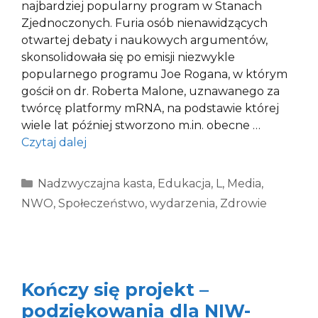
najbardziej popularny program w Stanach
Zjednoczonych. Furia osób nienawidzących
otwartej debaty i naukowych argumentów,
skonsolidowała się po emisji niezwykle
popularnego programu Joe Rogana, w którym
gościł on dr. Roberta Malone, uznawanego za
twórcę platformy mRNA, na podstawie której
wiele lat później stworzono m.in. obecne …
Czytaj dalej
Kategorie
Nadzwyczajna kasta
,
Edukacja
,
L
,
Media
,
NWO
,
Społeczeństwo
,
wydarzenia
,
Zdrowie
Kończy się projekt –
podziękowania dla NIW-