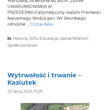
Warszawa, 26 sierpnia 44, autor „Ziutek”
UWARUNKOWANIA W
PRZEDEDNIUOptymistyczny realizm Premiera i
Naczelnego Wodza gen. Wł. Sikorskiego
odnośnie …
Czytaj dalej
Kategorie
Historia
,
30%
,
Edukacja
,
opinia-felieton
,
Społeczeństwo
Wytrwałość i trwanie –
Kaziutek
25 lipca 2021, 11:29