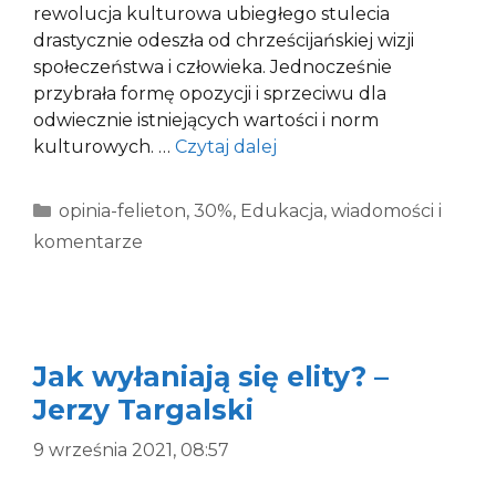
rewolucja kulturowa ubiegłego stulecia
drastycznie odeszła od chrześcijańskiej wizji
społeczeństwa i człowieka. Jednocześnie
przybrała formę opozycji i sprzeciwu dla
odwiecznie istniejących wartości i norm
kulturowych. …
Czytaj dalej
Kategorie
opinia-felieton
,
30%
,
Edukacja
,
wiadomości i
komentarze
Jak wyłaniają się elity? –
Jerzy Targalski
9 września 2021, 08:57