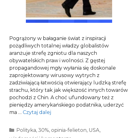
Pogrążony w bałaganie świat z inspiracji
pożądliwych totalnej władzy globalistów
aranżuje strefę zgniotu dla naszych
obywatelskich praw i wolności. Z gęstej
propagandowej mgły wyłania się doskonale
zaprojektowany wirusowy wytrych z
zadziwiającą łatwością otwierający ludzką strefę
strachu, który tak jak większość innych towarów
pochodzi z Chin. A choć ufundowany też z
pieniędzy amerykańskiego podatnika, uderzyć
ma …
Czytaj dalej
Kategorie
Polityka
,
30%
,
opinia-felieton
,
USA
,