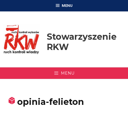
Przejdź
MENU
do
treści
Stowarzyszenie
RKW
MENU
opinia-felieton