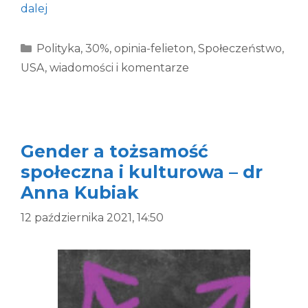
dalej
Kategorie
Polityka
,
30%
,
opinia-felieton
,
Społeczeństwo
,
USA
,
wiadomości i komentarze
Gender a tożsamość
społeczna i kulturowa – dr
Anna Kubiak
12 października 2021, 14:50