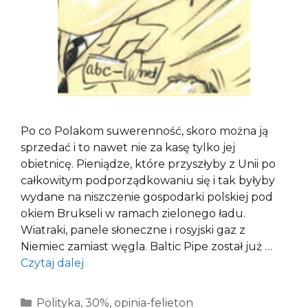
Po co Polakom suwerenność, skoro można ją
sprzedać i to nawet nie za kasę tylko jej
obietnicę. Pieniądze, które przyszłyby z Unii po
całkowitym podporządkowaniu się i tak byłyby
wydane na niszczenie gospodarki polskiej pod
okiem Brukseli w ramach zielonego ładu.
Wiatraki, panele słoneczne i rosyjski gaz z
Niemiec zamiast węgla. Baltic Pipe został już …
Czytaj dalej
Kategorie
Polityka
,
30%
,
opinia-felieton