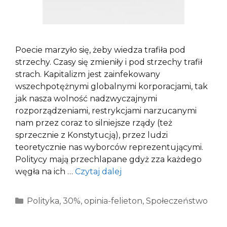
Poecie marzyło się, żeby wiedza trafiła pod
strzechy. Czasy się zmieniły i pod strzechy trafił
strach. Kapitalizm jest zainfekowany
wszechpotężnymi globalnymi korporacjami, tak
jak nasza wolność nadzwyczajnymi
rozporządzeniami, restrykcjami narzucanymi
nam przez coraz to silniejsze rządy (też
sprzecznie z Konstytucją), przez ludzi
teoretycznie nas wyborców reprezentującymi.
Politycy mają przechlapane gdyż zza każdego
węgła na ich …
Czytaj dalej
Kategorie
Polityka
,
30%
,
opinia-felieton
,
Społeczeństwo