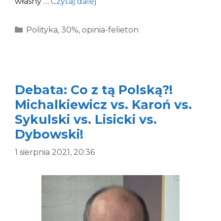
własny …
Czytaj dalej
Kategorie
Polityka
,
30%
,
opinia-felieton
Debata: Co z tą Polską?!
Michalkiewicz vs. Karoń vs.
Sykulski vs. Lisicki vs.
Dybowski!
1 sierpnia 2021, 20:36