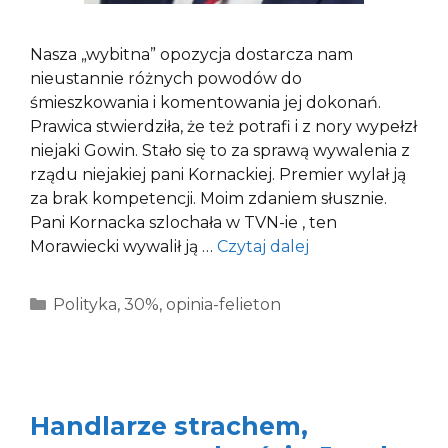
Nasza „wybitna” opozycja dostarcza nam
nieustannie różnych powodów do
śmieszkowania i komentowania jej dokonań.
Prawica stwierdziła, że też potrafi i z nory wypełzł
niejaki Gowin. Stało się to za sprawą wywalenia z
rządu niejakiej pani Kornackiej. Premier wylał ją
za brak kompetencji. Moim zdaniem słusznie.
Pani Kornacka szlochała w TVN-ie , ten
Morawiecki wywalił ją …
Czytaj dalej
Kategorie
Polityka
,
30%
,
opinia-felieton
Handlarze strachem,