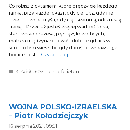
Co robisz z pytaniem, które dręczy cię każdego
ranka, przy każdej okazji, gdy cierpisz, gdy nie
idzie po twojej myśli, gdy cię okłamują, odrzucają
i ranią… Przecież jesteś więcej wart niż forsa,
stanowisko prezesa, pięć języków obcych,
matura międzynarodowa! I dobrze gdzieś w
sercu o tym wiesz, bo gdy dorośli ci wmawiają, że
bogiem jest …
Czytaj dalej
Kategorie
Kościół
,
30%
,
opinia-felieton
WOJNA POLSKO-IZRAELSKA
– Piotr Kołodziejczyk
16 sierpnia 2021, 09:51