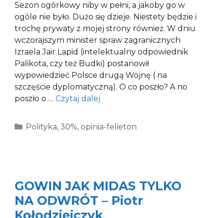
Sezon ogórkowy niby w pełni, a jakoby go w
ogóle nie było. Dużo się dzieje. Niestety będzie i
trochę prywaty z mojej strony również. W dniu
wczorajszym minister spraw zagranicznych
Izraela Jair Lapid (intelektualny odpowiednik
Palikota, czy też Budki) postanowił
wypowiedzieć Polsce drugą Wojnę ( na
szczęście dyplomatyczną). O co poszło? A no
poszło o …
Czytaj dalej
Kategorie
Polityka
,
30%
,
opinia-felieton
GOWIN JAK MIDAS TYLKO
NA ODWRÓT – Piotr
Kołodziejczyk