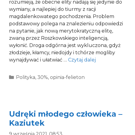
rozumieją, że obecne elity nadają się jedynie do
wymiany, a najlepiej do tiurmy z racji
magdalenkowatego pochodzenia. Problem
podstawowy polega na znalezieniu odpowiedzi
na pytanie, jak nową merytokratyczną elitę,
zwaną przez Roszkowskiego inteligencją,
wyłonić. Droga odgórna jest wykluczona, gdyż
złodzieje, kłamcy, niedojdy i tchórze mogliby
wynajdywać i ułatwiać …
Czytaj dalej
Kategorie
Polityka
,
30%
,
opinia-felieton
Udręki młodego człowieka –
Kaziutek
9 września 2021, 08:53