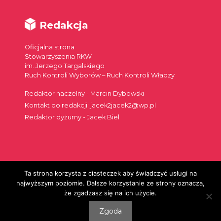
Redakcja
Oficjalna strona
Stowarzyszenia RKW
im. Jerzego Targalskiego
Ruch Kontroli Wyborów – Ruch Kontroli Władzy
Redaktor naczelny - Marcin Dybowski
Kontakt do redakcji: jacek2jacek2@wp.pl
Redaktor dyżurny - Jacek Biel
Ta strona korzysta z ciasteczek aby świadczyć usługi na
Szukaj:
najwyższym poziomie. Dalsze korzystanie ze strony oznacza,
że zgadzasz się na ich użycie.
Zgoda
© 2026