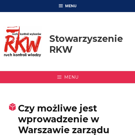
Przejdź
MENU
do
treści
Stowarzyszenie
RKW
MENU
Czy możliwe jest
wprowadzenie w
Warszawie zarządu