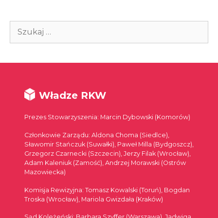
Szukaj:
Władze RKW
Prezes Stowarzyszenia: Marcin Dybowski (Komorów)
Członkowie Zarządu: Aldona Choma (Siedlce),
Sławomir Stańczuk (Suwałki), Paweł Milla (Bydgoszcz),
Grzegorz Czarnecki (Szczecin), Jerzy Filak (Wrocław),
Adam Kaleniuk (Zamość), Andrzej Morawski (Ostrów
Mazowiecka)
Komisja Rewizyjna: Tomasz Kowalski (Toruń), Bogdan
Troska (Wrocław), Mariola Gwizdała (Kraków)
Sąd Koleżeński: Barbara Szyffer (Warszawa), Jadwiga