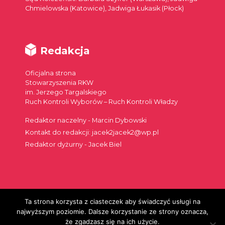
Chmielowska (Katowice), Jadwiga Łukasik (Płock)
Redakcja
Oficjalna strona
Stowarzyszenia RKW
im. Jerzego Targalskiego
Ruch Kontroli Wyborów – Ruch Kontroli Władzy
Redaktor naczelny - Marcin Dybowski
Kontakt do redakcji: jacek2jacek2@wp.pl
Redaktor dyżurny - Jacek Biel
Ta strona korzysta z ciasteczek aby świadczyć usługi na
Szukaj:
najwyższym poziomie. Dalsze korzystanie ze strony oznacza,
że zgadzasz się na ich użycie.