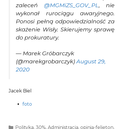
zaleceń
@MGMiZS_GOV_PL
, nie
wykonał rurociągu awaryjnego.
Ponosi pełną odpowiedzialność za
skażenie Wisły. Skierujemy sprawę
do prokuratury.
— Marek Gróbarczyk
(@marekgrobarczyk)
August 29,
2020
Jacek Biel
foto
Kategorie
Polityka
,
30%
,
Administracja
,
opinia-felieton
,