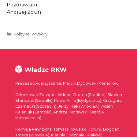
Pozdrawiam
Andrzej Zdun
Kategorie
Polityka
,
Wybory
Władze RKW
Prezes Stowarzyszenia: Marcin Dybowski (Komorów)
Członkowie Zarządu: Aldona Choma (Siedlce), Sławomir
Stańczuk (Suwałki), Paweł Milla (Bydgoszcz), Grzegorz
Czarnecki (Szczecin), Jerzy Filak (Wrocław), Adam
Kaleniuk (Zamość), Andrzej Morawski (Ostrów
Mazowiecka)
Komisja Rewizyjna: Tomasz Kowalski (Toruń), Bogdan
Troska (Wrocław), Mariola Gwizdała (Kraków)