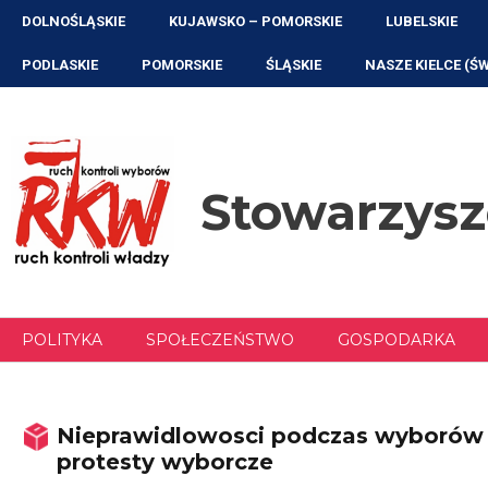
Przejdź
DOLNOŚLĄSKIE
KUJAWSKO – POMORSKIE
LUBELSKIE
do
treści
PODLASKIE
POMORSKIE
ŚLĄSKIE
NASZE KIELCE (Ś
Stowarzys
POLITYKA
SPOŁECZEŃSTWO
GOSPODARKA
Nieprawidlowosci podczas wyborów p
protesty wyborcze