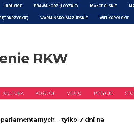
LUBUSKIE
PRAWA ŁÓDŹ (ŁÓDZKIE)
MAŁOPOLSKIE
MA
WIĘTOKRZYSKIE)
WARMIŃSKO-MAZURSKIE
WIELKOPOLSKIE
zenie RKW
KULTURA
KOŚCIÓŁ
VIDEO
PETYCJE
STO
arlamentarnych – tylko 7 dni na