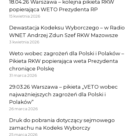
18.04.26 Warszawa – kolejna pikieta RKW
popierająca WETO Prezydenta RP
15 kwietnia 2026
Dewastacja Kodeksu Wyborczego – w Radio
WNET Andrzej Zdun Szef RKW Mazowsze
3 kwietnia 2026
Weto wobec zagrożeń dla Polski i Polaków –
Pikieta RKW popierająca weta Prezydenta
chroniące Polskę
31 marca 2026
29.03.26 Warszawa – pikieta „VETO wobec
najważniejszych zagrożeń dla Polski i
Polaków”
26 marca 2026
Druk do pobrania dotyczący sejmowego
zamachu na Kodeks Wyborczy
25 marca 2026