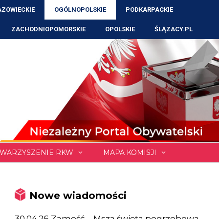
ZOWIECKIE
OGÓLNOPOLSKIE
PODKARPACKIE
ZACHODNIOPOMORSKIE
OPOLSKIE
ŚLĄZACY.PL
WARZYSZENIE RKW
MAPA KOMISJI
Nowe wiadomości
30.04.26 Zamość – Msza święta pogrzebowa,