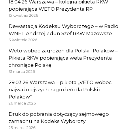
18.04.26 Warszawa – kolejna pikieta RKW
popierająca WETO Prezydenta RP
15 kwietnia 2026
Dewastacja Kodeksu Wyborczego – w Radio
WNET Andrzej Zdun Szef RKW Mazowsze
3 kwietnia 2026
Weto wobec zagrożeń dla Polski i Polaków –
Pikieta RKW popierająca weta Prezydenta
chroniące Polskę
31 marca 2026
29.03.26 Warszawa – pikieta „VETO wobec
najważniejszych zagrożeń dla Polski i
Polaków”
26 marca 2026
Druk do pobrania dotyczący sejmowego
zamachu na Kodeks Wyborczy
25 marca 2026