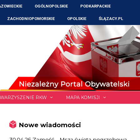
ZOWIECKIE
OGÓLNOPOLSKIE
PODKARPACKIE
ZACHODNIOPOMORSKIE
OPOLSKIE
ŚLĄZACY.PL
WARZYSZENIE RKW
MAPA KOMISJI
Nowe wiadomości
30.04.26 Zamość – Msza święta pogrzebowa,