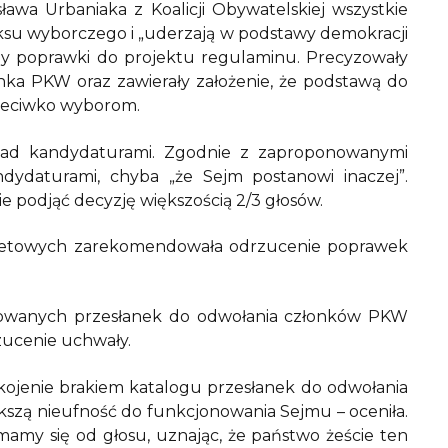
awa Urbaniaka z Koalicji Obywatelskiej wszystkie
ksu wyborczego i „uderzają w podstawy demokracji
rzy poprawki do projektu regulaminu. Precyzowały
nka PKW oraz zawierały założenie, że podstawą do
rzeciwko wyborom.
 nad kandydaturami. Zgodnie z zaproponowanymi
dydaturami, chyba „że Sejm postanowi inaczej”.
e podjąć decyzję większością 2/3 głosów.
itetowych zarekomendowała odrzucenie poprawek
yzowanych przesłanek do odwołania członków PKW
zucenie uchwały.
okojenie brakiem katalogu przesłanek do odwołania
kszą nieufność do funkcjonowania Sejmu – oceniła.
mamy się od głosu, uznając, że państwo żeście ten