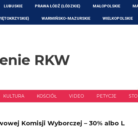
LUBUSKIE
PRAWA ŁÓDŹ (ŁÓDZKIE)
MAŁOPOLSKIE
MA
WIĘTOKRZYSKIE)
WARMIŃSKO-MAZURSKIE
WIELKOPOLSKIE
zenie RKW
KULTURA
KOŚCIÓŁ
VIDEO
PETYCJE
STO
owej Komisji Wyborczej – 30% albo L