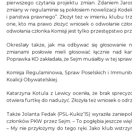
pierwszego czytania projektu zmian. Zdaniem Jarosł
zmiany w regulaminie są pokłosiem nowelizacji Kode
i państwa prawnego”. Złożył też w imieniu klubu t
one, kto ma prawo złożyć wniosek o odwołanie czło
odwołania członka Komisji jest tylko przestępstwo p
Określały także, jak ma odbywać się głosowanie
zmianami posłowie mieli głosować łącznie nad kan
Poprawka KO zakładała, że Sejm musiałby w tej sprawi
Komisja Regulaminowa, Spraw Poselskich i Immun
Koalicji Obywatelskiej.
Katarzyna Kotula z Lewicy oceniła, że brak sprec
otwiera furtkę do nadużyć. Złożyła też wniosek o odr
Także Jolanta Fedak (PSL-Kukiz’15) wyraziła zaniep
członków PKW przez Sejm. – To pogłębia jeszcze wię
– My nie przyłożymy do tego ręki. Jako klub wstrzy