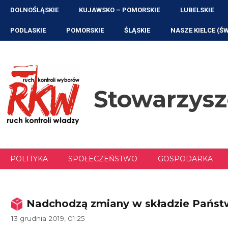
Przejdź
DOLNOŚLĄSKIE
KUJAWSKO – POMORSKIE
LUBELSKIE
do
treści
PODLASKIE
POMORSKIE
ŚLĄSKIE
NASZE KIELCE (Ś
Stowarzys
POLITYKA
SPOŁECZEŃSTWO
GOSPODARKA
Nadchodzą zmiany w składzie Państw
13 grudnia 2019, 01:25