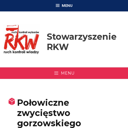
Przejdź
MENU
do
treści
Stowarzyszenie
RKW
MENU
Połowiczne
zwycięstwo
gorzowskiego