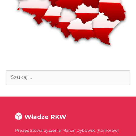
Szukaj:
Władze RKW
Prezes Stowarzyszenia: Marcin Dybowski (Komorów)