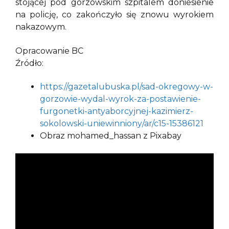
stojącej pod gorzowskim szpitalem doniesienie
na policję, co zakończyło się znowu wyrokiem
nakazowym.
Opracowanie BC
Źródło:
https://gazetalubuska.pl/sad-okregowy-w-
gorzowie-wydal-wyrok-za-postawienie-
furgonetki-antyaborcyjnej-kazimierz-
sokolowski-uniewinniony/ar/c15-15386121
Obraz mohamed_hassan z Pixabay