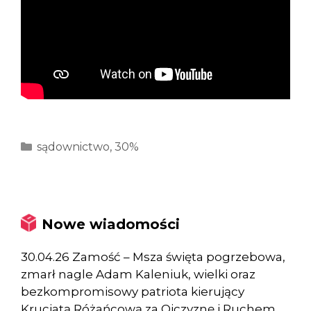
Kategorie
sądownictwo
,
30%
Nowe wiadomości
30.04.26 Zamość – Msza święta pogrzebowa,
zmarł nagle Adam Kaleniuk, wielki oraz
bezkompromisowy patriota kierujący
Krucjatą Różańcową za Ojczyznę i Ruchem