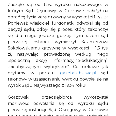
Zaczęło się od tzw. wyroku nakazowego, w
którym Sąd Rejonowy w Gorzowie nałożył na
obrońcę życia karę grzywny w wysokości 1 tys. zł.
Ponieważ właściciel furgonetki odwołał się od
decyzji sądu, odbył się proces, który zakończył
się dla niego jeszcze gorzej. Tym razem sąd
pierwszej instancji wymierzył Kazimierzowi
Sokołowskiemu grzywnę w wysokości … 1,5 tys.
zł, nazywając prowadzoną według niego
,,społeczną akcję informacyjno-edukacyjną”,
,,nieobyczajnym wybrykiem”. Co ciekawe jak
czytamy w portalu
gazetalubuska.pl
sąd
rejonowy w uzasadnieniu wyroku powołał się na
wyrok Sądu Najwyższego z 1934 roku!
Gorzowski przedsiębiorca wykorzystał
możliwość odwołania się od wyroku sądu
pierwszej instancji. Sąd Okręgowy w Gorzowie
po przeprowadzeniu postępowania uniewinnił