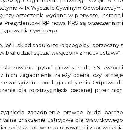
wyższego zagadnienia prawnego wzięło 8 z 10
sztynie w IX Wydziale Cywilnym Odwoławczym.
, czy orzeczenia wydane w pierwszej instancji
iła Prezydentowi RP nowa KRS są orzeczeniami
stępowania cywilnego.
 jeśli „skład sądu orzekającego był sprzeczny z
y brał udział sędzia wyłączony z mocy ustawy”.
 skierowaniu pytań prawnych do SN zwrócili
 nich zagadnienia zależy ocena, czy istnieje
żone zarządzenie podlega uchyleniu. Odpowiedź
enie dla rozstrzygnięcia badanej przez nich
rzygnięcia zagadnienie prawne budzi bardzo
ntalne znaczenie ustrojowe dla prawidłowego
pieczeństwa prawnego obywateli i zapewnienia