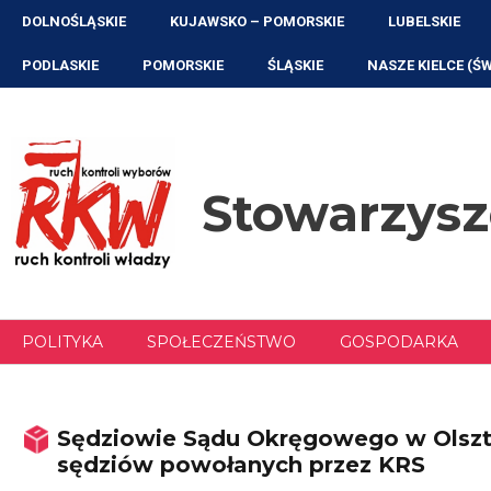
Przejdź
DOLNOŚLĄSKIE
KUJAWSKO – POMORSKIE
LUBELSKIE
do
treści
PODLASKIE
POMORSKIE
ŚLĄSKIE
NASZE KIELCE (Ś
Stowarzys
POLITYKA
SPOŁECZEŃSTWO
GOSPODARKA
Sędziowie Sądu Okręgowego w Olszty
sędziów powołanych przez KRS