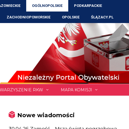
ZOWIECKIE
OGÓLNOPOLSKIE
PODKARPACKIE
ZACHODNIOPOMORSKIE
OPOLSKIE
ŚLĄZACY.PL
WARZYSZENIE RKW
MAPA KOMISJI
Nowe wiadomości
30.04.26 Zamość – Msza święta pogrzebowa,