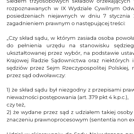
Siedem trzyosobowych składów orzekających
rozpoznawanych w IX Wydziale Cywilnym Od
posiedzeniach niejawnych w dniu 7 stycznia 
zagadnieniem prawnym o następującej treści:
„Czy skład sądu, w którym zasiada osoba powoła
do pełnienia urzędu na stanowisku sędzie
ukształtowanej przez wybór, na podstawie ustaw
Krajowej Radzie Sądownictwa oraz niektórych 
sędziów przez Sejm Rzeczypospolitej Polskiej
przez sąd odwoławczy:
1) że skład sądu był niezgodny z przepisami p
nieważności postępowania (art. 379 pkt 4 k.p.c.),
czy też,
2) że wydane przez sąd z udziałem takiej osoby
znaczeniu prawnoprocesowym (sententia non exi