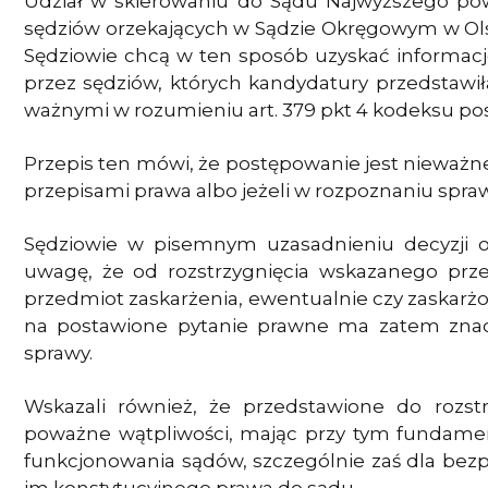
Udział w skierowaniu do Sądu Najwyższego po
sędziów orzekających w Sądzie Okręgowym w Ol
Sędziowie chcą w ten sposób uzyskać informację
przez sędziów, których kandydatury przedstaw
ważnymi w rozumieniu art. 379 pkt 4 kodeksu po
Przepis ten mówi, że postępowanie jest nieważne,
przepisami prawa albo jeżeli w rozpoznaniu spraw
Sędziowie w pisemnym uzasadnieniu decyzji o
uwagę, że od rozstrzygnięcia wskazanego przez
przedmiot zaskarżenia, ewentualnie czy zaskar
na postawione pytanie prawne ma zatem znacz
sprawy.
Wskazali również, że przedstawione do rozst
poważne wątpliwości, mając przy tym fundame
funkcjonowania sądów, szczególnie zaś dla bez
im konstytucyjnego prawa do sądu.