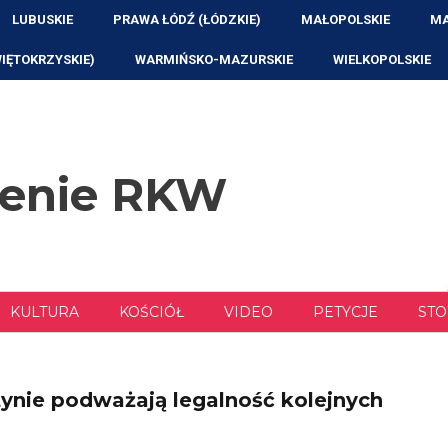
LUBUSKIE
PRAWA ŁÓDŹ (ŁÓDZKIE)
MAŁOPOLSKIE
MA
WIĘTOKRZYSKIE)
WARMIŃSKO-MAZURSKIE
WIELKOPOLSKIE
zenie RKW
KULTURA
KOŚCIÓŁ
VIDEO
PETYCJE
STO
nie podważają legalność kolejnych