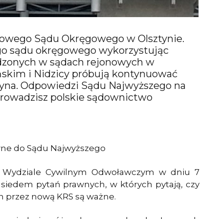
rasowego Sądu Okręgowego w Olsztynie.
iego sądu okręgowego wykorzystując
adzonych w sądach rejonowych w
ńskim i Nidzicy próbują kontynuować
zyna. Odpowiedzi Sądu Najwyższego na
prowadzisz polskie sądownictwo
awne do Sądu Najwyższego
X Wydziale Cywilnym Odwoławczym w dniu 7
o siedem pytań prawnych, w których pytają, czy
 przez nową KRS są ważne.