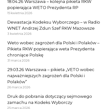
18.04.26 Warszawa – kolejna pikieta RKW
popierająca WETO Prezydenta RP
15 kwietnia 2026
Dewastacja Kodeksu Wyborczego – w Radio
WNET Andrzej Zdun Szef RKW Mazowsze
3 kwietnia 2026
Weto wobec zagrożeń dla Polski i Polaków –
Pikieta RKW popierająca weta Prezydenta
chroniące Polskę
31 marca 2026
29.03.26 Warszawa – pikieta „VETO wobec
najważniejszych zagrożeń dla Polski i
Polaków”
26 marca 2026
Druk do pobrania dotyczący sejmowego
zamachu na Kodeks Wyborczy
25 marca 2026