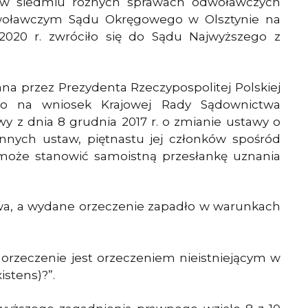
 w siedmiu różnych sprawach odwoławczych
woławczym Sądu Okręgowego w Olsztynie na
2020 r. zwróciło się do Sądu Najwyższego z
na przez Prezydenta Rzeczypospolitej Polskiej
go na wniosek Krajowej Rady Sądownictwa
y z dnia 8 grudnia 2017 r. o zmianie ustawy o
innych ustaw, piętnastu jej członków spośród
, może stanowić samoistną przesłankę uznania
rawa, a wydane orzeczenie zapadło w warunkach
 orzeczenie jest orzeczeniem nieistniejącym w
stens)?”.