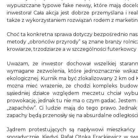
wypuszczane typowe fake newsy, które mają docelow
inwestora! Cała akcja jest dobrze przemyślana i re
także z wykorzystaniem rozwiązań rodem z marketing
Choć ta konkretna sprawa dotyczy bezpośrednio naszy
metody „obrońców przyrody” są znane branży rolnicze
krowiarze, trzodziarze a w szczególności futerkowcy
Uważam, że inwestor dochował wszelkiej staranno
wymagane zezwolenia, które jednoznacznie wskaz
ekologicznej. Kurnik ma być zlokalizowany 2 km od K
można mieć wrażenie, że chodzi kompleks budowan
sąsiedniej działce względem meczetu chciał wy
prowokację, jednak tu nie ma o czym gadać. Jestem 
„zapachów”. Ci ludzie mają do tego prawo. Jednak
zapachy będą przenosiły się na absurdalne odległości
Jądrem protestujących są napływowi mieszkańcy po
sporadycznie. Kiedyś Rafał Otoka Frąckiewicz w sw