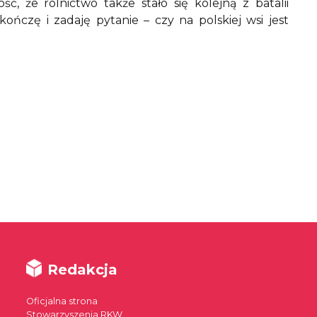
 że rolnictwo także stało się kolejną z batalii
kończę i zadaję pytanie – czy na polskiej wsi jest
Redakcja
Oficjalna strona
Stowarzyszenia RKW