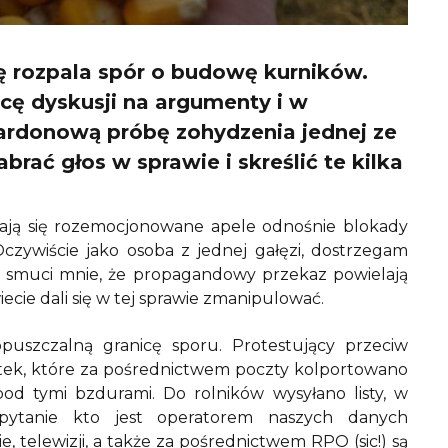
ę rozpala spór o budowę kurników.
icę dyskusji na argumenty i w
pardonową próbę zohydzenia jednej ze
rać głos w sprawie i skreślić te kilka
ają się rozemocjonowane apele odnośnie blokady
czywiście jako osoba z jednej gałęzi, dostrzegam
j smuci mnie, że propagandowy przekaz powielają
ecie dali się w tej sprawie zmanipulować.
puszczalną granicę sporu. Protestujący przeciw
otek, które za pośrednictwem poczty kolportowano
 pod tymi bzdurami. Do rolników wysyłano listy, w
pytanie kto jest operatorem naszych danych
, telewizji, a także za pośrednictwem RPO (sic!) są