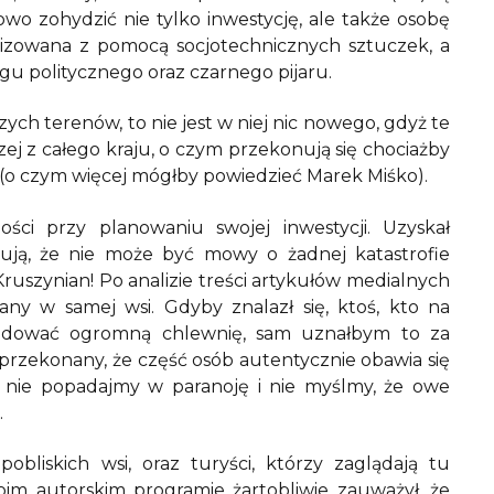
o zohydzić nie tylko inwestycję, ale także osobę
alizowana z pomocą socjotechnicznych sztuczek, a
u politycznego oraz czarnego pijaru.
ch terenów, to nie jest w niej nic nowego, gdyż te
j z całego kraju, o czym przekonują się chociażby
 (o czym więcej mógłby powiedzieć Marek Miśko).
ści przy planowaniu swojej inwestycji. Uzyskał
ują, że nie może być mowy o żadnej katastrofie
ruszynian! Po analizie treści artykułów medialnych
y w samej wsi. Gdyby znalazł się, ktoś, kto na
budować ogromną chlewnię, sam uznałbym to za
przekonany, że część osób autentycznie obawia się
 nie popadajmy w paranoję i nie myślmy, że owe
.
bliskich wsi, oraz turyści, którzy zaglądają tu
oim autorskim programie żartobliwie zauważył, że