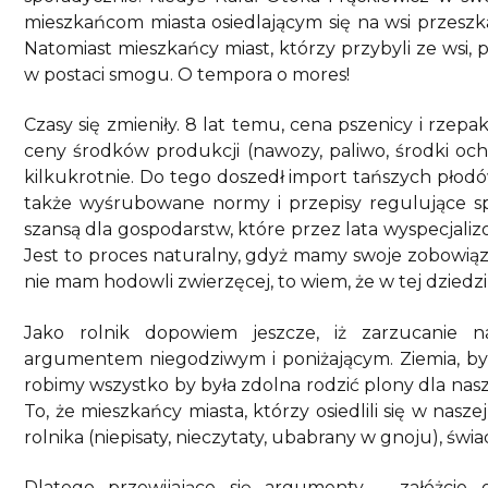
mieszkańcom miasta osiedlającym się na wsi przeszk
Natomiast mieszkańcy miast, którzy przybyli ze wsi, 
w postaci smogu. O tempora o mores!
Czasy się zmieniły. 8 lat temu, cena pszenicy i rzep
ceny środków produkcji (nawozy, paliwo, środki och
kilkukrotnie. Do tego doszedł import tańszych płodó
także wyśrubowane normy i przepisy regulujące 
szansą dla gospodarstw, które przez lata wyspecjalizo
Jest to proces naturalny, gdyż mamy swoje zobowiąza
nie mam hodowli zwierzęcej, to wiem, że w tej dziedz
Jako rolnik dopowiem jeszcze, iż zarzucanie n
argumentem niegodziwym i poniżającym. Ziemia, był
robimy wszystko by była zdolna rodzić plony dla naszy
To, że mieszkańcy miasta, którzy osiedlili się w nas
rolnika (niepisaty, nieczytaty, ubabrany w gnoju), świ
Dlatego przewijające się argumenty – załóżcie g