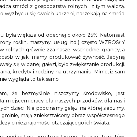
adza smród z gospodarstw rolnych i z tym walczą.
po wyzbyciu się swoich korzeni, narzekają na smród
aku była większa od obecnej o około 25%. Natomiast
rony roślin, maszyny, usługi itd.) często WZROSŁY
w rolnych głównie zza naszej wschodniej granicy, a
sposób w jaki mamy produkować żywność. Jedyną
wały się w danej gałęzi, było zwiększanie produkcji.
nia, kredyty i rodziny na utrzymaniu. Mimo, iż sam
inie wygląda to tak samo.
am, że bezmyślnie niszczymy środowisko, jest
a miejscem pracy dla naszych przodków, dla nas i
ch dzieci. Nie podcinamy gałęzi na której siedzimy.
zej gminie, mają zniekształcony obraz współczesnego
adczy o nieznajomości otaczającego ich świata.
ospodarstwa agroturystyczne, tysiące turystów,