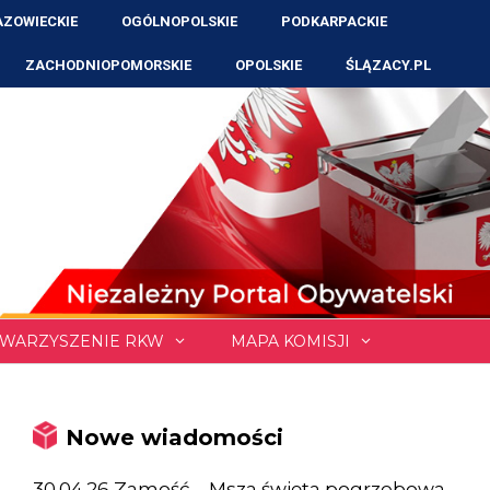
ZOWIECKIE
OGÓLNOPOLSKIE
PODKARPACKIE
ZACHODNIOPOMORSKIE
OPOLSKIE
ŚLĄZACY.PL
WARZYSZENIE RKW
MAPA KOMISJI
Nowe wiadomości
30.04.26 Zamość – Msza święta pogrzebowa,