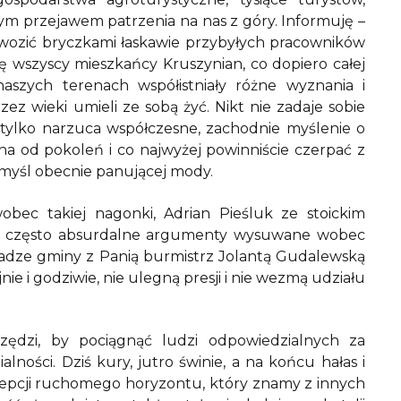
ym przejawem patrzenia na nas z góry. Informuję –
obwozić bryczkami łaskawie przybyłych pracowników
ię wszyscy mieszkańcy Kruszynian, co dopiero całej
aszych terenach współistniały różne wyznania i
z wieki umieli ze sobą żyć. Nikt nie zadaje sobie
 tylko narzuca współczesne, zachodnie myślenie o
 ona od pokoleń i co najwyżej powinniście czerpać z
myśl obecnie panującej mody.
bec takiej nagonki, Adrian Pieśluk ze stoickim
a często absurdalne argumenty wysuwane wobec
władze gminy z Panią burmistrz Jolantą Gudalewską
jnie i godziwie, nie ulegną presji i nie wezmą udziału
ędzi, by pociągnąć ludzi odpowiedzialnych za
ości. Dziś kury, jutro świnie, a na końcu hałas i
ncepcji ruchomego horyzontu, który znamy z innych