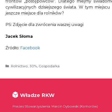
frontów „postępowców”. Dlatego miejmy świadomość,
cywilizacyjnych dzisiejszego świata. W tym miejscu 
jeszcze miejsce dla rolników?
PS: Zdjęcie dla zwrócenia waszej uwagi
Jacek Słoma
Źródło:
Facebook
Kategorie
Rolnictwo
,
30%
,
Gospodarka
Władze RKW
Prezes Stowarzyszenia: Marcin Dybowski (Komorów)