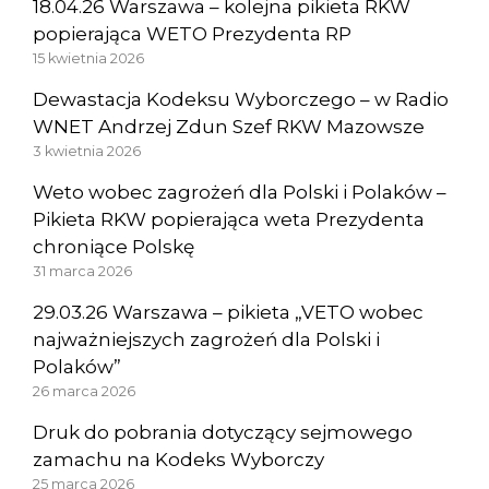
18.04.26 Warszawa – kolejna pikieta RKW
popierająca WETO Prezydenta RP
15 kwietnia 2026
Dewastacja Kodeksu Wyborczego – w Radio
WNET Andrzej Zdun Szef RKW Mazowsze
3 kwietnia 2026
Weto wobec zagrożeń dla Polski i Polaków –
Pikieta RKW popierająca weta Prezydenta
chroniące Polskę
31 marca 2026
29.03.26 Warszawa – pikieta „VETO wobec
najważniejszych zagrożeń dla Polski i
Polaków”
26 marca 2026
Druk do pobrania dotyczący sejmowego
zamachu na Kodeks Wyborczy
25 marca 2026