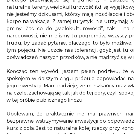
naturalne tereny, wielokulturowość itd. są wyjątkow
nie jesteśmy dzikusami, którzy mają nosić łapcie i 
korpo na wakacje. Z samej turystyki nie utrzymają s
gminy! Zaś co do „wielokulturowości”, tak – na n
narodowości, nie mieliśmy tu pogromów, wszyscy prze
trudu, by zadać pytanie, dlaczego to było możliwe,
tym pojęciu. Nie uczcie nas tolerancji, gdyż jest tu
doświadczeń naszych przodków, a nie mądrzyć się w 
Kończąc ten wywód, jestem pełen podziwu, że wo
spokojem w dalszym ciągu próbuje odpowiadać n
jego inwestycji. Mam nadzieję, że mieszkańcy oraz 
na czele, zachowają się tak jak do tej pory, czyli spoko
w tej próbie publicznego linczu.
Ubolewam, że praktycznie nie ma prawnych narz
bezprawne wstrzymywanie inwestycji do odpowiedzialn
kurz z pola. Jest to naturalna kolej rzeczy przy ko