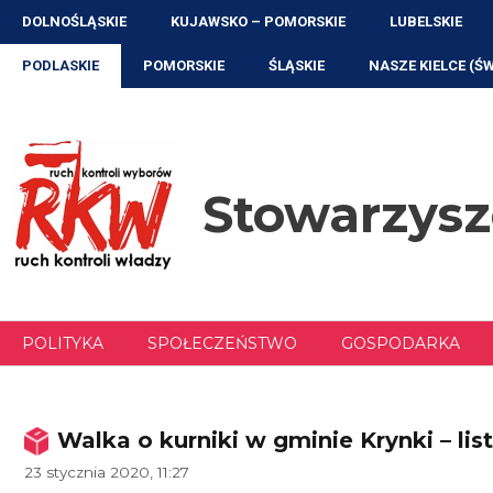
Przejdź
DOLNOŚLĄSKIE
KUJAWSKO – POMORSKIE
LUBELSKIE
do
treści
PODLASKIE
POMORSKIE
ŚLĄSKIE
NASZE KIELCE (Ś
Stowarzys
POLITYKA
SPOŁECZEŃSTWO
GOSPODARKA
Walka o kurniki w gminie Krynki – list
23 stycznia 2020, 11:27