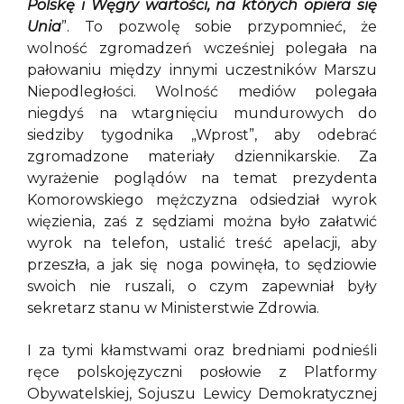
Polskę i Węgry wartości, na których opiera się
Unia
”. To pozwolę sobie przypomnieć, że
wolność zgromadzeń wcześniej polegała na
pałowaniu między innymi uczestników Marszu
Niepodległości. Wolność mediów polegała
niegdyś na wtargnięciu mundurowych do
siedziby tygodnika „Wprost”, aby odebrać
zgromadzone materiały dziennikarskie. Za
wyrażenie poglądów na temat prezydenta
Komorowskiego mężczyzna odsiedział wyrok
więzienia, zaś z sędziami można było załatwić
wyrok na telefon, ustalić treść apelacji, aby
przeszła, a jak się noga powinęła, to sędziowie
swoich nie ruszali, o czym zapewniał były
sekretarz stanu w Ministerstwie Zdrowia.
I za tymi kłamstwami oraz bredniami podnieśli
ręce polskojęzyczni posłowie z Platformy
Obywatelskiej, Sojuszu Lewicy Demokratycznej