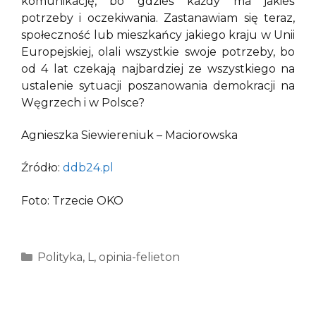
komunikację, bo gdzieś każdy ma jakieś
potrzeby i oczekiwania. Zastanawiam się teraz,
społeczność lub mieszkańcy jakiego kraju w Unii
Europejskiej, olali wszystkie swoje potrzeby, bo
od 4 lat czekają najbardziej ze wszystkiego na
ustalenie sytuacji poszanowania demokracji na
Węgrzech i w Polsce?
Agnieszka Siewiereniuk – Maciorowska
Źródło:
ddb24.pl
Foto: Trzecie OKO
Kategorie
Polityka
,
L
,
opinia-felieton