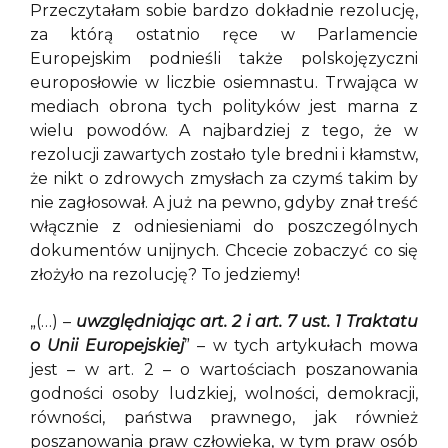
Przeczytałam sobie bardzo dokładnie rezolucję,
za którą ostatnio ręce w Parlamencie
Europejskim podnieśli także polskojęzyczni
europosłowie w liczbie osiemnastu. Trwająca w
mediach obrona tych polityków jest marna z
wielu powodów. A najbardziej z tego, że w
rezolucji zawartych zostało tyle bredni i kłamstw,
że nikt o zdrowych zmysłach za czymś takim by
nie zagłosował. A już na pewno, gdyby znał treść
włącznie z odniesieniami do poszczególnych
dokumentów unijnych. Chcecie zobaczyć co się
złożyło na rezolucję? To jedziemy!
„(…) –
uwzględniając art. 2 i art. 7 ust. 1 Traktatu
o Unii Europejskiej
” – w tych artykułach mowa
jest – w art. 2 – o wartościach poszanowania
godności osoby ludzkiej, wolności, demokracji,
równości, państwa prawnego, jak również
poszanowania praw człowieka, w tym praw osób