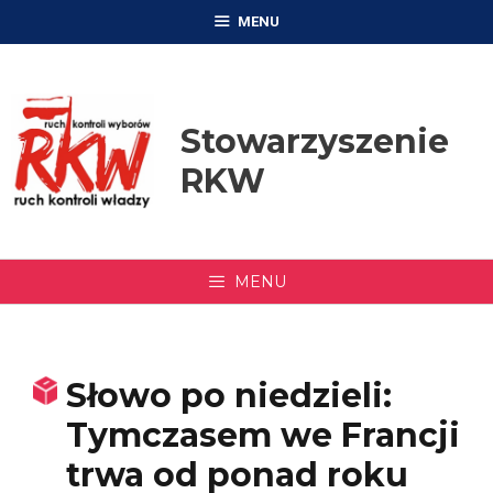
Przejdź
MENU
do
treści
Stowarzyszenie
RKW
MENU
Słowo po niedzieli:
Tymczasem we Francji
trwa od ponad roku