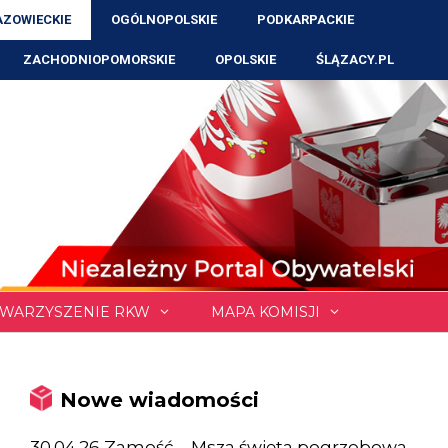
ZOWIECKIE
OGÓLNOPOLSKIE
PODKARPACKIE
ZACHODNIOPOMORSKIE
OPOLSKIE
ŚLĄZACY.PL
WARZYSZENIE RKW
MAPA KOMISJI
Nowe wiadomości
30.04.26 Zamość – Msza święta pogrzebowa,