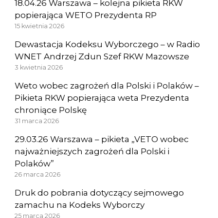
18.04.26 Warszawa – kolejna pikieta RKW
popierająca WETO Prezydenta RP
15 kwietnia 2026
Dewastacja Kodeksu Wyborczego – w Radio
WNET Andrzej Zdun Szef RKW Mazowsze
3 kwietnia 2026
Weto wobec zagrożeń dla Polski i Polaków –
Pikieta RKW popierająca weta Prezydenta
chroniące Polskę
31 marca 2026
29.03.26 Warszawa – pikieta „VETO wobec
najważniejszych zagrożeń dla Polski i
Polaków”
26 marca 2026
Druk do pobrania dotyczący sejmowego
zamachu na Kodeks Wyborczy
25 marca 2026