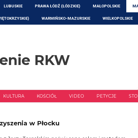
LUBUSKIE
PRAWA ŁÓDŹ (ŁÓDZKIE)
MAŁOPOLSKIE
MA
WIĘTOKRZYSKIE)
WARMIŃSKO-MAZURSKIE
WIELKOPOLSKIE
zenie RKW
KULTURA
KOŚCIÓŁ
VIDEO
PETYCJE
STO
zyszenia w Płocku