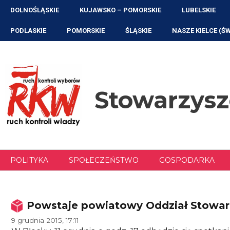
Przejdź
DOLNOŚLĄSKIE
KUJAWSKO – POMORSKIE
LUBELSKIE
do
treści
PODLASKIE
POMORSKIE
ŚLĄSKIE
NASZE KIELCE (Ś
Stowarzys
POLITYKA
SPOŁECZEŃSTWO
GOSPODARKA
Powstaje powiatowy Oddział Stowar
9 grudnia 2015, 17:11