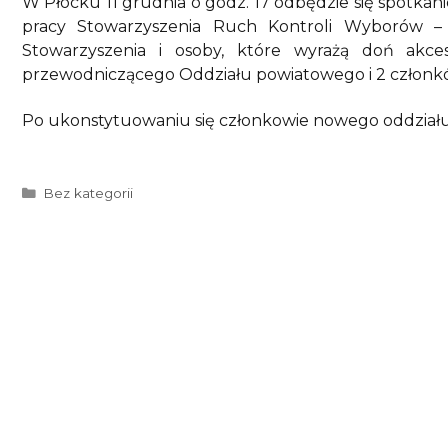
W Płocku 11 grudnia o godz. 17 odbędzie się spotka
pracy Stowarzyszenia Ruch Kontroli Wyborów – 
Stowarzyszenia i osoby, które wyrażą doń akc
przewodniczącego Oddziału powiatowego i 2 członk
Po ukonstytuowaniu się członkowie nowego oddziału
Kategorie
Bez kategorii