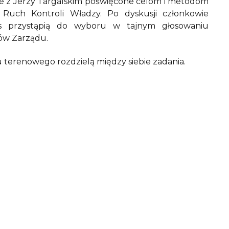
nie z Jerzy Targalskim poświęcone celom i metodom
Ruch Kontroli Władzy. Po dyskusji członkowie
es przystąpią do wyboru w tajnym głosowaniu
ów Zarządu.
 terenowego rozdzielą między siebie zadania.