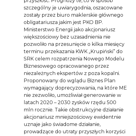
przyszłość. Prognozy te, co w sposób
szczególny je uwiarygodnia, oszacowane
zostały przez biuro maklerskie głównego
obligatariusza jakim jest PKO BP.
Ministerstwo Energii jako akcjonariusz
większościowy bez uzasadnienia nie
pozwoliło na przesunięcie o kilka miesięcy
terminu przekazania KWK „Krupiński” do
SRK celem rozpatrzenia Nowego Modelu
Biznesowego opracowanego przez
niezależnych ekspertów z poza kopalni.
Proponowany do wglądu Biznes Plan
wymagający doprecyzowania, na które ME
nie zezwoliło, umożliwiał generowanie w
latach 2020 – 2030 zysków rzędu 500
mln rocznie. Takie obstrukcyjne działanie
akcjonariusz mniejszościowy ewidentnie
uznaje jako świadome działanie,
prowadzące do utraty przyszłych korzyści