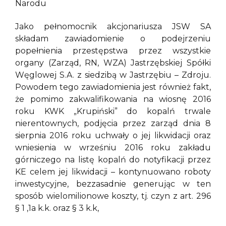
Narodu
Jako pełnomocnik akcjonariusza JSW SA
składam zawiadomienie o podejrzeniu
popełnienia przestępstwa przez wszystkie
organy (Zarząd, RN, WZA) Jastrzębskiej Spółki
Węglowej S.A. z siedzibą w Jastrzębiu – Zdroju.
Powodem tego zawiadomienia jest również fakt,
że pomimo zakwalifikowania na wiosnę 2016
roku KWK „Krupiński” do kopalń trwale
nierentownych, podjęcia przez zarząd dnia 8
sierpnia 2016 roku uchwały o jej likwidacji oraz
wniesienia w wrześniu 2016 roku zakładu
górniczego na listę kopalń do notyfikacji przez
KE celem jej likwidacji – kontynuowano roboty
inwestycyjne, bezzasadnie generując w ten
sposób wielomilionowe koszty, tj. czyn z art. 296
§ 1 ,1a k.k. oraz § 3 k.k,