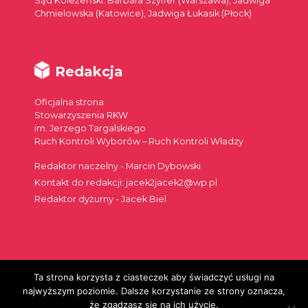
Sąd Koleżeński: Barbara Szyffer (Warszawa), Jadwiga
Chmielowska (Katowice), Jadwiga Łukasik (Płock)
Redakcja
Oficjalna strona
Stowarzyszenia RKW
im. Jerzego Targalskiego
Ruch Kontroli Wyborów – Ruch Kontroli Władzy
Redaktor naczelny - Marcin Dybowski
Kontakt do redakcji: jacek2jacek2@wp.pl
Redaktor dyżurny - Jacek Biel
Ta strona korzysta z ciasteczek aby świadczyć usługi na
Szukaj:
najwyższym poziomie. Dalsze korzystanie ze strony oznacza,
że zgadzasz się na ich użycie.