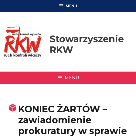
Przejdź
MENU
do
treści
Stowarzyszenie
RKW
MENU
KONIEC ŻARTÓW –
zawiadomienie
prokuratury w sprawie