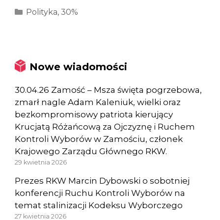
Kategorie
Polityka
,
30%
Nowe wiadomości
30.04.26 Zamość – Msza święta pogrzebowa,
zmarł nagle Adam Kaleniuk, wielki oraz
bezkompromisowy patriota kierujący
Krucjatą Różańcową za Ojczyznę i Ruchem
Kontroli Wyborów w Zamościu, członek
Krajowego Zarządu Głównego RKW.
29 kwietnia 2026
Prezes RKW Marcin Dybowski o sobotniej
konferencji Ruchu Kontroli Wyborów na
temat stalinizacji Kodeksu Wyborczego
27 kwietnia 2026