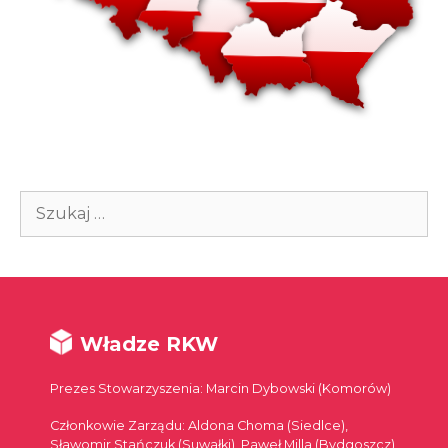
Szukaj:
Władze RKW
Prezes Stowarzyszenia: Marcin Dybowski (Komorów)
Członkowie Zarządu: Aldona Choma (Siedlce),
Sławomir Stańczuk (Suwałki), Paweł Milla (Bydgoszcz),