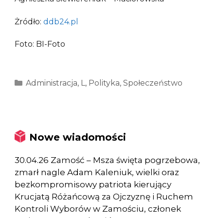
Żródło:
ddb24.pl
Foto: BI-Foto
Kategorie
Administracja
,
L
,
Polityka
,
Społeczeństwo
Nowe wiadomości
30.04.26 Zamość – Msza święta pogrzebowa,
zmarł nagle Adam Kaleniuk, wielki oraz
bezkompromisowy patriota kierujący
Krucjatą Różańcową za Ojczyznę i Ruchem
Kontroli Wyborów w Zamościu, członek