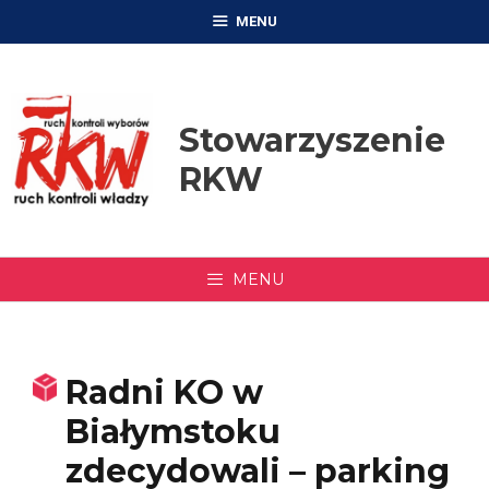
Przejdź
MENU
do
treści
Stowarzyszenie
RKW
MENU
Radni KO w
Białymstoku
zdecydowali – parking