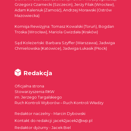
Grzegorz Czarnecki (Szczecin), Jerzy Filak (Wrocław),
Adam Kaleniuk (Zamość), Andrzej Morawski (Ostrów
Mazowiecka)
Komisja Rewizyjna: Tomasz Kowalski (Toruń), Bogdan
Troska (Wrocław), Mariola Gwizdała (Kraków)
Sąd Koleżeński: Barbara Szyffer (Warszawa), Jadwiga
Chmielowska (Katowice), Jadwiga Łukasik (Płock)
Redakcja
Oficjalna strona
Stowarzyszenia RKW
im. Jerzego Targalskiego
Ruch Kontroli Wyborów – Ruch Kontroli Władzy
Redaktor naczelny - Marcin Dybowski
Kontakt do redakcji: jacek2jacek2@wp.pl
Redaktor dyżurny - Jacek Biel