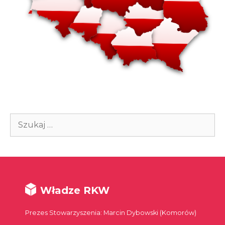
Szukaj:
Władze RKW
Prezes Stowarzyszenia: Marcin Dybowski (Komorów)