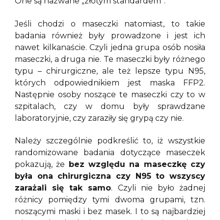
One są nazwane „złotym standardem”.
Jeśli chodzi o maseczki natomiast, to takie
badania również były prowadzone i jest ich
nawet kilkanaście. Czyli jedna grupa osób nosiła
maseczki, a druga nie. Te maseczki były różnego
typu – chirurgiczne, ale też lepsze typu N95,
których odpowiednikiem jest maska FFP2.
Następnie osoby noszące te maseczki czy to w
szpitalach, czy w domu były sprawdzane
laboratoryjnie, czy zaraziły się grypą czy nie.
Należy szczególnie podkreślić to, iż wszystkie
randomizowane badania dotyczące maseczek
pokazują, że
bez względu na maseczkę czy
była ona chirurgiczna czy N95 to wszyscy
zarażali się tak samo
. Czyli nie było żadnej
różnicy pomiędzy tymi dwoma grupami, tzn.
noszącymi maski i bez masek. I to są najbardziej