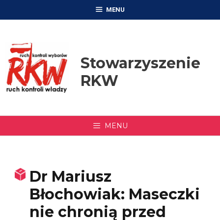
Przejdź
MENU
do
treści
Stowarzyszenie
RKW
MENU
Dr Mariusz
Błochowiak: Maseczki
nie chronią przed