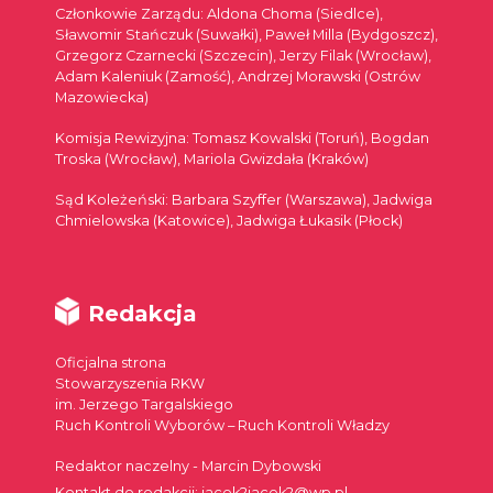
Członkowie Zarządu: Aldona Choma (Siedlce),
Sławomir Stańczuk (Suwałki), Paweł Milla (Bydgoszcz),
Grzegorz Czarnecki (Szczecin), Jerzy Filak (Wrocław),
Adam Kaleniuk (Zamość), Andrzej Morawski (Ostrów
Mazowiecka)
Komisja Rewizyjna: Tomasz Kowalski (Toruń), Bogdan
Troska (Wrocław), Mariola Gwizdała (Kraków)
Sąd Koleżeński: Barbara Szyffer (Warszawa), Jadwiga
Chmielowska (Katowice), Jadwiga Łukasik (Płock)
Redakcja
Oficjalna strona
Stowarzyszenia RKW
im. Jerzego Targalskiego
Ruch Kontroli Wyborów – Ruch Kontroli Władzy
Redaktor naczelny - Marcin Dybowski
Kontakt do redakcji: jacek2jacek2@wp.pl