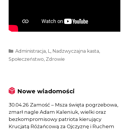
Kategorie
Administracja
,
L
,
Nadzwyczajna kasta
,
Społeczeństwo
,
Zdrowie
Nowe wiadomości
30.04.26 Zamość – Msza święta pogrzebowa,
zmarł nagle Adam Kaleniuk, wielki oraz
bezkompromisowy patriota kierujący
Krucjatą Różańcową za Ojczyznę i Ruchem