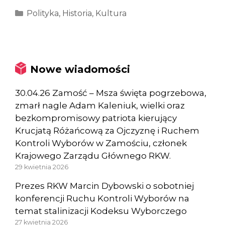
Kategorie
Polityka
,
Historia
,
Kultura
Nowe wiadomości
30.04.26 Zamość – Msza święta pogrzebowa,
zmarł nagle Adam Kaleniuk, wielki oraz
bezkompromisowy patriota kierujący
Krucjatą Różańcową za Ojczyznę i Ruchem
Kontroli Wyborów w Zamościu, członek
Krajowego Zarządu Głównego RKW.
29 kwietnia 2026
Prezes RKW Marcin Dybowski o sobotniej
konferencji Ruchu Kontroli Wyborów na
temat stalinizacji Kodeksu Wyborczego
27 kwietnia 2026