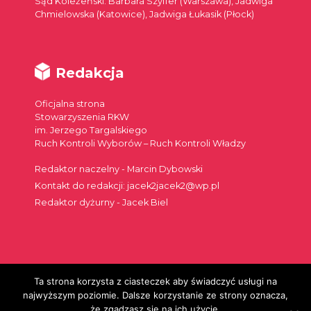
Sąd Koleżeński: Barbara Szyffer (Warszawa), Jadwiga
Chmielowska (Katowice), Jadwiga Łukasik (Płock)
Redakcja
Oficjalna strona
Stowarzyszenia RKW
im. Jerzego Targalskiego
Ruch Kontroli Wyborów – Ruch Kontroli Władzy
Redaktor naczelny - Marcin Dybowski
Kontakt do redakcji: jacek2jacek2@wp.pl
Redaktor dyżurny - Jacek Biel
Ta strona korzysta z ciasteczek aby świadczyć usługi na
Szukaj:
najwyższym poziomie. Dalsze korzystanie ze strony oznacza,
że zgadzasz się na ich użycie.