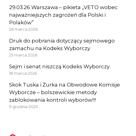
29.03.26 Warszawa – pikieta „VETO wobec
najważniejszych zagrożeń dla Polski i
Polaków”
26 marca 2026
Druk do pobrania dotyczący sejmowego
zamachu na Kodeks Wyborczy
25 marca 2026
Sejm i senat niszczą Kodeks Wyborczy
18 marca 2026
Skok Tuska i Żurka na Obwodowe Komisje
Wyborcze – bolszewickie metody
zablokowania kontroli wyborów!!!
9 grudnia 2025