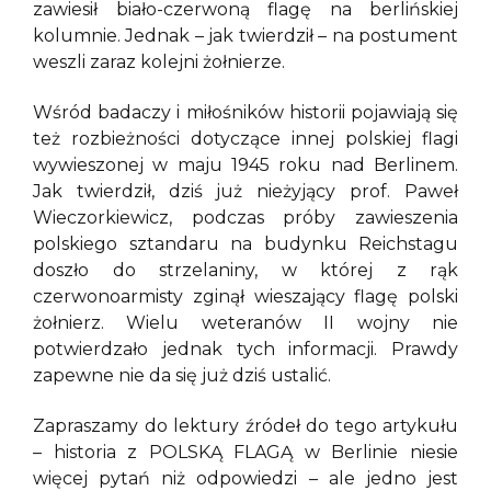
zawiesił biało-czerwoną flagę na berlińskiej
kolumnie. Jednak – jak twierdził – na postument
weszli zaraz kolejni żołnierze.
Wśród badaczy i miłośników historii pojawiają się
też rozbieżności dotyczące innej polskiej flagi
wywieszonej w maju 1945 roku nad Berlinem.
Jak twierdził, dziś już nieżyjący prof. Paweł
Wieczorkiewicz, podczas próby zawieszenia
polskiego sztandaru na budynku Reichstagu
doszło do strzelaniny, w której z rąk
czerwonoarmisty zginął wieszający flagę polski
żołnierz. Wielu weteranów II wojny nie
potwierdzało jednak tych informacji. Prawdy
zapewne nie da się już dziś ustalić.
Zapraszamy do lektury źródeł do tego artykułu
– historia z POLSKĄ FLAGĄ w Berlinie niesie
więcej pytań niż odpowiedzi – ale jedno jest