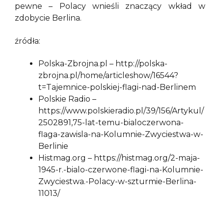
pewne – Polacy wnieśli znaczący wkład w
zdobycie Berlina.
źródła:
Polska-Zbrojna.pl – http://polska-
zbrojna.pl/home/articleshow/16544?
t=Tajemnice-polskiej-flagi-nad-Berlinem
Polskie Radio –
https://www.polskieradio.pl/39/156/Artykul/
2502891,75-lat-temu-bialoczerwona-
flaga-zawisla-na-Kolumnie-Zwyciestwa-w-
Berlinie
Histmag.org – https://histmag.org/2-maja-
1945-r.-bialo-czerwone-flagi-na-Kolumnie-
Zwyciestwa.-Polacy-w-szturmie-Berlina-
11013/