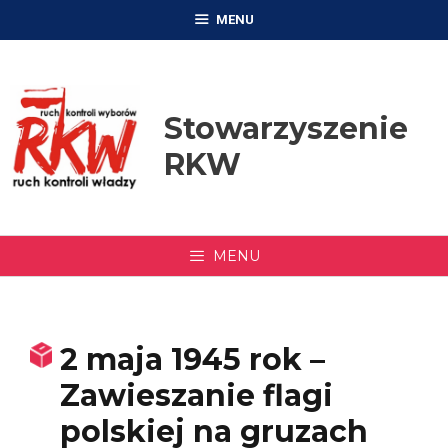
Przejdź
MENU
do
treści
Stowarzyszenie
RKW
MENU
2 maja 1945 rok –
Zawieszanie flagi
polskiej na gruzach