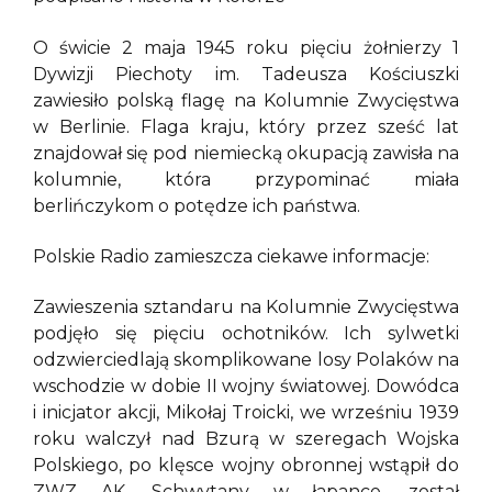
O świcie 2 maja 1945 roku pięciu żołnierzy 1
Dywizji Piechoty im. Tadeusza Kościuszki
zawiesiło polską flagę na Kolumnie Zwycięstwa
w Berlinie. Flaga kraju, który przez sześć lat
znajdował się pod niemiecką okupacją zawisła na
kolumnie, która przypominać miała
berlińczykom o potędze ich państwa.
Polskie Radio zamieszcza ciekawe informacje:
Zawieszenia sztandaru na Kolumnie Zwycięstwa
podjęło się pięciu ochotników. Ich sylwetki
odzwierciedlają skomplikowane losy Polaków na
wschodzie w dobie II wojny światowej. Dowódca
i inicjator akcji, Mikołaj Troicki, we wrześniu 1939
roku walczył nad Bzurą w szeregach Wojska
Polskiego, po klęsce wojny obronnej wstąpił do
ZWZ AK. Schwytany w łapance, został