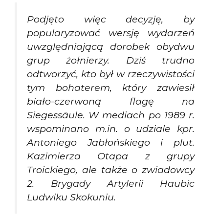
Podjęto więc decyzję, by
popularyzować wersję wydarzeń
uwzględniającą dorobek obydwu
grup żołnierzy. Dziś trudno
odtworzyć, kto był w rzeczywistości
tym bohaterem, który zawiesił
biało-czerwoną flagę na
Siegessäule. W mediach po 1989 r.
wspominano m.in. o udziale kpr.
Antoniego Jabłońskiego i plut.
Kazimierza Otapa z grupy
Troickiego, ale także o zwiadowcy
2. Brygady Artylerii Haubic
Ludwiku Skokuniu.