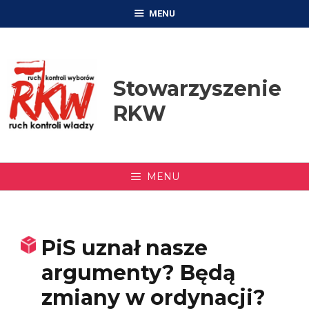
Przejdź
MENU
do
treści
Stowarzyszenie
RKW
MENU
PiS uznał nasze
argumenty? Będą
zmiany w ordynacji?