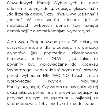
Obwodowych Komisji Wyborczych na dwie
oddzielne komisje do „przebiegu głosowania” i
„do liczenia głosów”, czyli dwa OKW „dzienne” i
„nocne”. W ten sposób zdechnie już w
najbliższych wyborach pomysł tzw. „święta
demokracji” z dwoma komisjami wyborczymi.
Ale uwaga! Proponowane przez PiS zmiany są
oczywiście istotne dla przebiegu i organizacji
wyborów (jak poprzednio zlikwidowanie
filmowania on-line z OKW) i jako takie nie
powinny być wprowadzane do Kodeksu
Wyborczego – w okresie krótszym niż 6 miesięcy
przed wyborami NIE WOLNO takich zmian
wprowadzać (wyrok Trybunału
Konstytucyjnego), Czy zatem nie nastąpi przy tej
okazji jakiś zupełnie inny manewr polegający na
przykład na tym, że agentura – najlepiej ze
strony opozycji, żeby nie było to podejrzane –