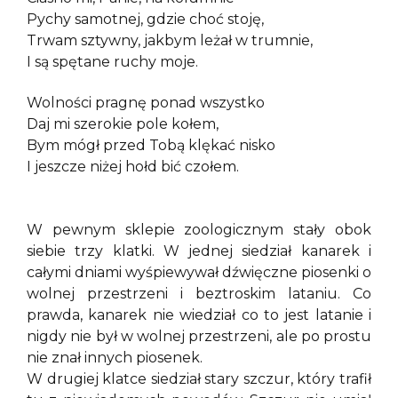
Pychy samotnej, gdzie choć stoję,
Trwam sztywny, jakbym leżał w trumnie,
I są spętane ruchy moje.
Wolności pragnę ponad wszystko
Daj mi szerokie pole kołem,
Bym mógł przed Tobą klękać nisko
I jeszcze niżej hołd bić czołem.
W pewnym sklepie zoologicznym stały obok
siebie trzy klatki. W jednej siedział kanarek i
całymi dniami wyśpiewywał dźwięczne piosenki o
wolnej przestrzeni i beztroskim lataniu. Co
prawda, kanarek nie wiedział co to jest latanie i
nigdy nie był w wolnej przestrzeni, ale po prostu
nie znał innych piosenek.
W drugiej klatce siedział stary szczur, który trafił