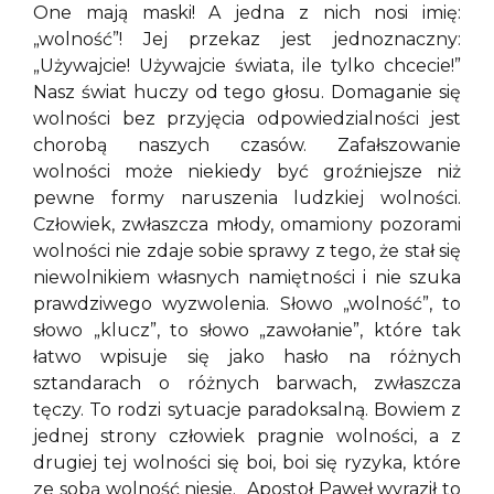
One mają maski! A jedna z nich nosi imię:
„wolność”! Jej przekaz jest jednoznaczny:
„Używajcie! Używajcie świata, ile tylko chcecie!”
Nasz świat huczy od tego głosu. Domaganie się
wolności bez przyjęcia odpowiedzialności jest
chorobą naszych czasów. Zafałszowanie
wolności może niekiedy być groźniejsze niż
pewne formy naruszenia ludzkiej wolności.
Człowiek, zwłaszcza młody, omamiony pozorami
wolności nie zdaje sobie sprawy z tego, że stał się
niewolnikiem własnych namiętności i nie szuka
prawdziwego wyzwolenia. Słowo „wolność”, to
słowo „klucz”, to słowo „zawołanie”, które tak
łatwo wpisuje się jako hasło na różnych
sztandarach o różnych barwach, zwłaszcza
tęczy. To rodzi sytuacje paradoksalną. Bowiem z
jednej strony człowiek pragnie wolności, a z
drugiej tej wolności się boi, boi się ryzyka, które
ze sobą wolność niesie. Apostoł Paweł wyraził to