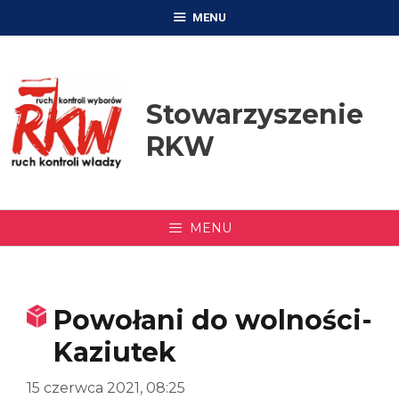
Przejdź
MENU
do
treści
Stowarzyszenie
RKW
MENU
Powołani do wolności-
Kaziutek
15 czerwca 2021, 08:25