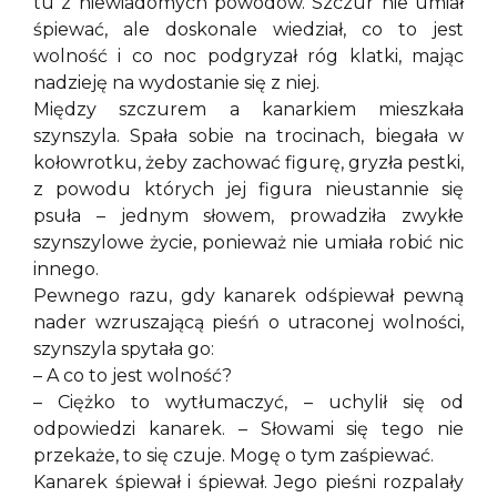
tu z niewiadomych powodów. Szczur nie umiał
śpiewać, ale doskonale wiedział, co to jest
wolność i co noc podgryzał róg klatki, mając
nadzieję na wydostanie się z niej.
Między szczurem a kanarkiem mieszkała
szynszyla. Spała sobie na trocinach, biegała w
kołowrotku, żeby zachować figurę, gryzła pestki,
z powodu których jej figura nieustannie się
psuła – jednym słowem, prowadziła zwykłe
szynszylowe życie, ponieważ nie umiała robić nic
innego.
Pewnego razu, gdy kanarek odśpiewał pewną
nader wzruszającą pieśń o utraconej wolności,
szynszyla spytała go:
– A co to jest wolność?
– Ciężko to wytłumaczyć, – uchylił się od
odpowiedzi kanarek. – Słowami się tego nie
przekaże, to się czuje. Mogę o tym zaśpiewać.
Kanarek śpiewał i śpiewał. Jego pieśni rozpalały