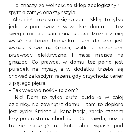
– To znaczy, że wolność to sklep zoologiczny? –
spytała zamyślona szynszyla.
– Ależ nie! – roześmiał się szczur. – Sklep to tylko
jedno z pomieszczeń w wielkim domu. To też
swego rodzaju kamienna klatka. Można z niej
wyjść na teren budynku. Tam dopiero jest
wypas! Kosze na śmieci, szafki z jedzeniem,
przewody elektryczne. I masa miejsca na
gniazdo. Co prawda, w domu też pełno jest
pułapek na myszy, a w dodatku trzeba się
chować za każdym razem, gdy przychodzi terier
z piątego piętra.
– Tak więc wolność – to dom?
– Nie! Dom to tylko duże pudełko w całej
dzielnicy. Na zewnątrz domu – tam to dopiero
jest życie! Śmietniki, kanalizacja, żarcie czasem
leży po prostu na chodniku… Co prawda, można
tu się natknąć na kota albo wpaść pod