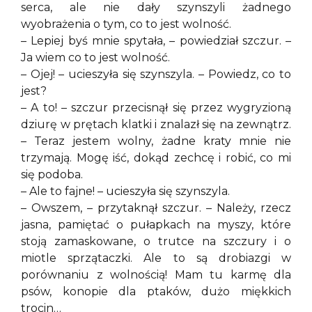
serca, ale nie dały szynszyli żadnego
wyobrażenia o tym, co to jest wolność.
– Lepiej byś mnie spytała, – powiedział szczur. –
Ja wiem co to jest wolność.
– Ojej! – ucieszyła się szynszyla. – Powiedz, co to
jest?
– A to! – szczur przecisnął się przez wygryzioną
dziurę w prętach klatki i znalazł się na zewnątrz.
– Teraz jestem wolny, żadne kraty mnie nie
trzymają. Mogę iść, dokąd zechcę i robić, co mi
się podoba.
– Ale to fajne! – ucieszyła się szynszyla.
– Owszem, – przytaknął szczur. – Należy, rzecz
jasna, pamiętać o pułapkach na myszy, które
stoją zamaskowane, o trutce na szczury i o
miotle sprzątaczki. Ale to są drobiazgi w
porównaniu z wolnością! Mam tu karmę dla
psów, konopie dla ptaków, dużo miękkich
trocin…