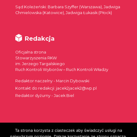
Sąd Koleżeński: Barbara Szyffer (Warszawa), Jadwiga
Chmielowska (Katowice), Jadwiga Łukasik (Płock)
Redakcja
Oficjalna strona
Stowarzyszenia RKW
im. Jerzego Targalskiego
Ruch Kontroli Wyborów – Ruch Kontroli Władzy
Redaktor naczelny - Marcin Dybowski
Kontakt do redakcji: jacek2jacek2@wp.pl
Redaktor dyżurny - Jacek Biel
Ta strona korzysta z ciasteczek aby świadczyć usługi na
Szukaj:
najwyższym poziomie. Dalsze korzystanie ze strony oznacza,