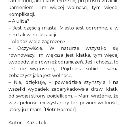
samochód, albo ktoś może cię po prostu zdzielić
kamieniem… Im więcej wolności, tym więcej
komplikacji.
– A ulica?
– Jest częścią miasta. Miasto jest ogromne, a w
nim tak wiele atrakcji.
– Ale też wiele zagrożeń?
– Oczywiście. W naturze wszystko się
równoważy. Im większa jest klatka, tym więcej
swobody, ale również ograniczeń. Jeśli chcesz, to
też cię wypuszczę. Pójdziesz sobie i sama
zobaczysz jaka jest wolność.
– Nie, dziękuję, – powiedziała szynszyla i na
wszelki wypadek zabarykadowała drzwi klatki
od swojej strony poidełkiem. – Mam wrażenie, że
w zupełności mi wystarczy ten poziom wolności,
który już mam. [Piotr Bormor]
Autor – Kaziutek