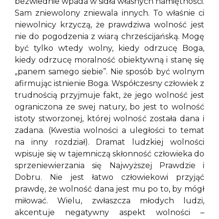
bezwiednie wpada w sidła własnych namiętności.
Sam zniewolony zniewala innych. To właśnie ci
niewolnicy krzyczą, że prawdziwa wolność jest
nie do pogodzenia z wiarą chrześcijańską. Mogę
być tylko wtedy wolny, kiedy odrzucę Boga,
kiedy odrzucę moralność obiektywną i stanę się
„panem samego siebie”. Nie sposób być wolnym
afirmując istnienie Boga. Współczesny człowiek z
trudnością przyjmuje fakt, że jego wolność jest
ograniczona ze swej natury, bo jest to wolność
istoty stworzonej, której wolność została dana i
zadana. (Kwestia wolności a uległości to temat
na inny rozdział). Dramat ludzkiej wolności
wpisuje się w tajemniczą skłonność człowieka do
sprzeniewierzania się Najwyższej Prawdzie i
Dobru. Nie jest łatwo człowiekowi przyjąć
prawdę, że wolność dana jest mu po to, by mógł
miłować. Wielu, zwłaszcza młodych ludzi,
akcentuje negatywny aspekt wolności –