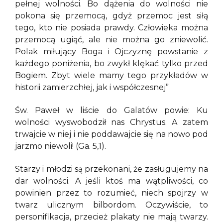
pełnej wolności. Bo dążenia do wolności nie
pokona się przemocą, gdyż przemoc jest siłą
tego, kto nie posiada prawdy. Człowieka można
przemocą ugiąć, ale nie można go zniewolić.
Polak miłujący Boga i Ojczyznę powstanie z
każdego poniżenia, bo zwykł klękać tylko przed
Bogiem. Zbyt wiele mamy tego przykładów w
historii zamierzchłej, jak i współczesnej”
Św. Paweł w liście do Galatów powie: Ku
wolności wyswobodził nas Chrystus. A zatem
trwajcie w niej i nie poddawajcie się na nowo pod
jarzmo niewoli! (Ga. 5,1).
Starzy i młodzi są przekonani, że zasługujemy na
dar wolności. A jeśli ktoś ma wątpliwości, co
powinien przez to rozumieć, niech spojrzy w
twarz ulicznym bilbordom. Oczywiście, to
personifikacja, przecież plakaty nie mają twarzy.