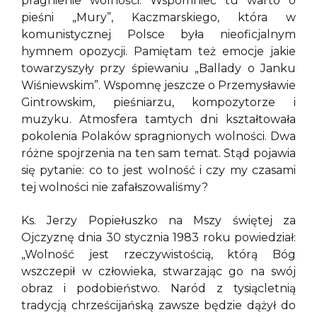
pragnienie wolności. Wspomnieć tu warto o
pieśni „Mury”, Kaczmarskiego, która w
komunistycznej Polsce była nieoficjalnym
hymnem opozycji. Pamiętam też emocje jakie
towarzyszyły przy śpiewaniu „Ballady o Janku
Wiśniewskim”. Wspomnę jeszcze o Przemysławie
Gintrowskim, pieśniarzu, kompozytorze i
muzyku. Atmosfera tamtych dni kształtowała
pokolenia Polaków spragnionych wolności. Dwa
różne spojrzenia na ten sam temat. Stąd pojawia
się pytanie: co to jest wolność i czy my czasami
tej wolności nie zafałszowaliśmy?
Ks. Jerzy Popiełuszko na Mszy świętej za
Ojczyznę dnia 30 stycznia 1983 roku powiedział:
„Wolność jest rzeczywistością, którą Bóg
wszczepił w człowieka, stwarzając go na swój
obraz i podobieństwo. Naród z tysiącletnią
tradycją chrześcijańską zawsze będzie dążył do