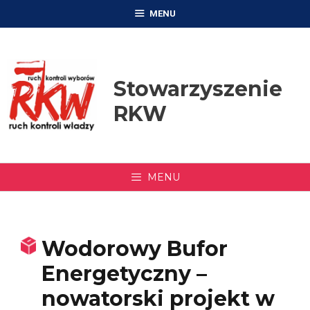
Przejdź
MENU
do
treści
Stowarzyszenie
RKW
MENU
Wodorowy Bufor
Energetyczny –
nowatorski projekt w