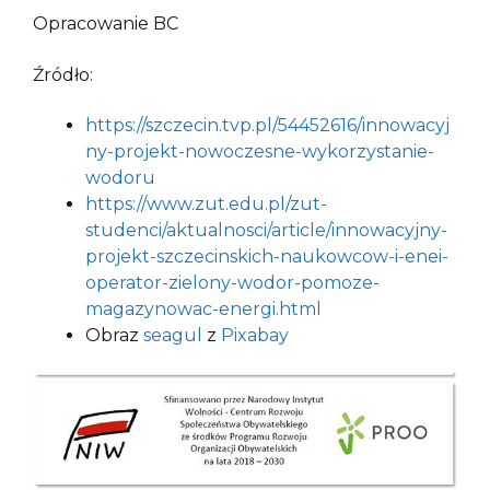
Opracowanie BC
Źródło:
https://szczecin.tvp.pl/54452616/innowacyj
ny-projekt-nowoczesne-wykorzystanie-
wodoru
https://www.zut.edu.pl/zut-
studenci/aktualnosci/article/innowacyjny-
projekt-szczecinskich-naukowcow-i-enei-
operator-zielony-wodor-pomoze-
magazynowac-energi.html
Obraz
seagul
z
Pixabay