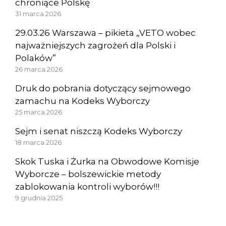
chroniące Polskę
31 marca 2026
29.03.26 Warszawa – pikieta „VETO wobec
najważniejszych zagrożeń dla Polski i
Polaków”
26 marca 2026
Druk do pobrania dotyczący sejmowego
zamachu na Kodeks Wyborczy
25 marca 2026
Sejm i senat niszczą Kodeks Wyborczy
18 marca 2026
Skok Tuska i Żurka na Obwodowe Komisje
Wyborcze – bolszewickie metody
zablokowania kontroli wyborów!!!
9 grudnia 2025