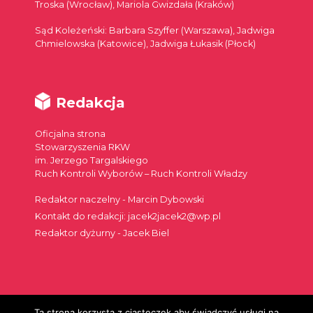
Troska (Wrocław), Mariola Gwizdała (Kraków)
Sąd Koleżeński: Barbara Szyffer (Warszawa), Jadwiga
Chmielowska (Katowice), Jadwiga Łukasik (Płock)
Redakcja
Oficjalna strona
Stowarzyszenia RKW
im. Jerzego Targalskiego
Ruch Kontroli Wyborów – Ruch Kontroli Władzy
Redaktor naczelny - Marcin Dybowski
Kontakt do redakcji: jacek2jacek2@wp.pl
Redaktor dyżurny - Jacek Biel
Ta strona korzysta z ciasteczek aby świadczyć usługi na