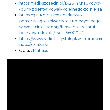
https://radioszczecin.pl/1,423147,naukowcy
-pum-zidentyfikowali-kolejnego-zolnierza
https://gs24.pl/sukces-badaczy-z-
pomorskiego-uniwersytetu-medycznego-
w-szczecinie-zidentyfikowano-szczatki-
boleslawa-skubla/ar/c1-15600047
https://www.radio.bialystok.pl/wiadomosci/i
ndex/id/142375
Obraz:
Mathias