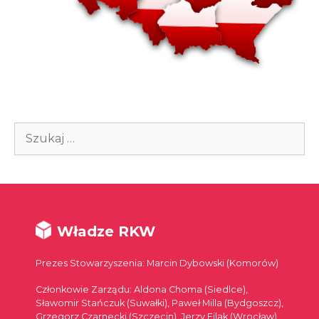
Szukaj:
Władze RKW
Prezes Stowarzyszenia: Marcin Dybowski (Komorów)
Członkowie Zarządu: Aldona Choma (Siedlce),
Sławomir Stańczuk (Suwałki), Paweł Milla (Bydgoszcz),
Grzegorz Czarnecki (Szczecin), Jerzy Filak (Wrocław),