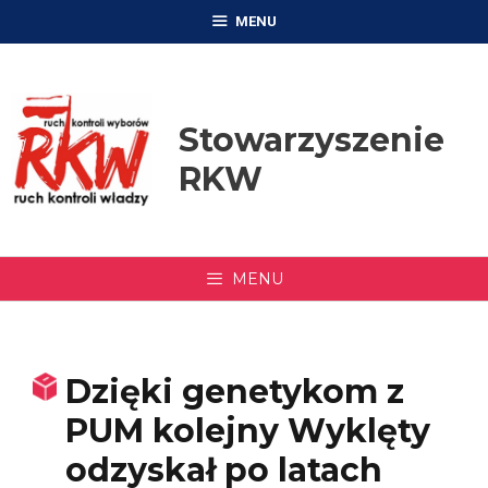
Przejdź
MENU
do
treści
Stowarzyszenie
RKW
MENU
Dzięki genetykom z
PUM kolejny Wyklęty
odzyskał po latach