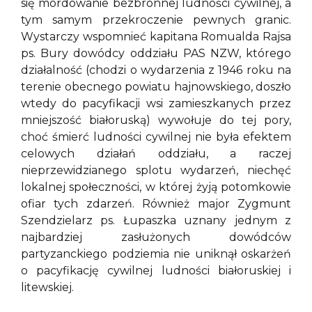
się mordowanie bezbronnej ludności cywilnej, a
tym samym przekroczenie pewnych granic.
Wystarczy wspomnieć kapitana Romualda Rajsa
ps. Bury dowódcy oddziału PAS NZW, którego
działalność (chodzi o wydarzenia z 1946 roku na
terenie obecnego powiatu hajnowskiego, doszło
wtedy do pacyfikacji wsi zamieszkanych przez
mniejszość białoruską) wywołuje do tej pory,
choć śmierć ludności cywilnej nie była efektem
celowych działań oddziału, a raczej
nieprzewidzianego splotu wydarzeń, niechęć
lokalnej społeczności, w której żyją potomkowie
ofiar tych zdarzeń. Również major Zygmunt
Szendzielarz ps. Łupaszka uznany jednym z
najbardziej zasłużonych dowódców
partyzanckiego podziemia nie uniknął oskarżeń
o pacyfikację cywilnej ludności białoruskiej i
litewskiej.