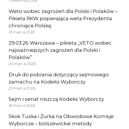
3 kwietnia 2026
Weto wobec zagrożeń dla Polski i Polaków –
Pikieta RKW popierająca weta Prezydenta
chroniące Polskę
31 marca 2026
29.03.26 Warszawa – pikieta „VETO wobec
najważniejszych zagrożeń dla Polski i
Polaków”
26 marca 2026
Druk do pobrania dotyczący sejmowego
zamachu na Kodeks Wyborczy
25 marca 2026
Sejm i senat niszczą Kodeks Wyborczy
18 marca 2026
Skok Tuska i Żurka na Obwodowe Komisje
Wyborcze – bolszewickie metody