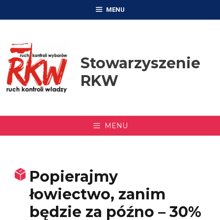
Przejdź
MENU
do
treści
Stowarzyszenie
RKW
MENU
Popierajmy
łowiectwo, zanim
będzie za późno – 30%