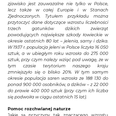
zjawisko jest zauważalne nie tylko w Polsce,
lecz także w całej Europie i w Stanach
Zjednoczonych. Tytułem przykładu można
przytoczyć dane dotyczące wzrostu liczebności
trzech gatunków dzikich zwierząt
powodujących największe szkody łowieckie w
okresie ostatnich 80 lat – jelenia, sarny i dzika.
W 1937 r. populacja jeleni w Polsce liczyła 16 050
sztuk, a w ubiegłym roku wzrosła do 275 000
sztuk, przy czym należy wziąć pod uwagę, że w
tym czasie terytorium naszego kraju
zmniejszyło się o blisko 20%. W tym samym
okresie populacja saren wzrosła ze 188 130 do
ponad 900 000 osobników, a dzików – z 22 000
do prawie 400 000 sztuk (przy czym ich liczba
się podwoiła w ciągu ostatnich 15 lat).
Pomoc rozchwianej naturze
Jakie są przyczyny tak znaczącego wzrostu