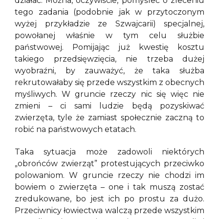
działać. Można, oczywiście, pomyśleć o zleceniu
tego zadania (podobnie jak w przytoczonym
wyżej przykładzie ze Szwajcarii) specjalnej,
powołanej właśnie w tym celu służbie
państwowej. Pomijając już kwestię kosztu
takiego przedsięwzięcia, nie trzeba dużej
wyobraźni, by zauważyć, że taka służba
rekrutowałaby się przede wszystkim z obecnych
myśliwych. W gruncie rzeczy nic się więc nie
zmieni – ci sami ludzie będą pozyskiwać
zwierzęta, tyle że zamiast społecznie zaczną to
robić na państwowych etatach.
Taka sytuacja może zadowoli niektórych
„obrońców zwierząt” protestujących przeciwko
polowaniom. W gruncie rzeczy nie chodzi im
bowiem o zwierzęta – one i tak muszą zostać
zredukowane, bo jest ich po prostu za dużo.
Przeciwnicy łowiectwa walczą przede wszystkim