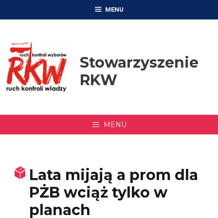
Przejdź
MENU
do
treści
Stowarzyszenie
RKW
MENU
Lata mijają a prom dla
PŻB wciąż tylko w
planach