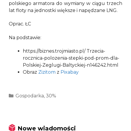
polskiego armatora do wymiany w ciągu trzech
lat floty na jednostki większe i napędzane LNG.
Oprac. ŁC
Na podstawie:
https://biznes.trojmiasto.pl/ Trzecia-
rocznica-polozenia-stepki-pod-prom-dla-
Polskiej-Zeglugi-Baltyckiej-n146242.html
Obraz
Zizitom
z
Pixabay
Kategorie
Gospodarka
,
30%
Nowe wiadomości