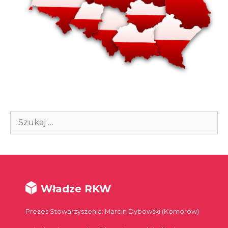
Szukaj:
Władze RKW
Prezes Stowarzyszenia: Marcin Dybowski (Komorów)