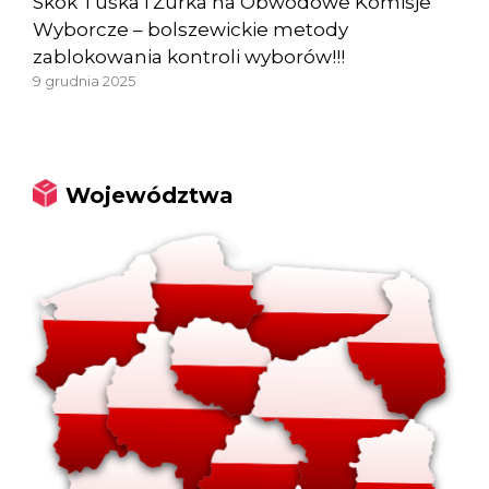
Skok Tuska i Żurka na Obwodowe Komisje
Wyborcze – bolszewickie metody
zablokowania kontroli wyborów!!!
9 grudnia 2025
Województwa