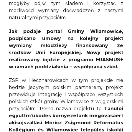
mogłyby pójść tym śladem i korzystać z
możliwości wymiany doświadczeń z naszymi
naturalnymi przyjaciółmi.
Jak podaje portal Gminy Wilamowice,
podpisano umowy na kolejny projekt
wymiany młodzieży finansowany ze
środków Unii Europejskiej. Nowy projekt
realizowany będzie z programu ERASMUS+
w ramach poddziałania – współpraca szkół.
ZSP w Hecznarowicach w tym projekcie nie
będzie jedynym polskim partnerem, projekt
przewiduje integrację i współpracę wszystkich
polskich szkół gminy Wilamowice z węgierskimi
przyjaciółmi. Pełna nazwa projektu to
Tanulói
együttm ̋uködés környezetünk megóvásáért
akisújszállási Móricz Zsigmond Református
Kollégium és Wilamowice település iskolái