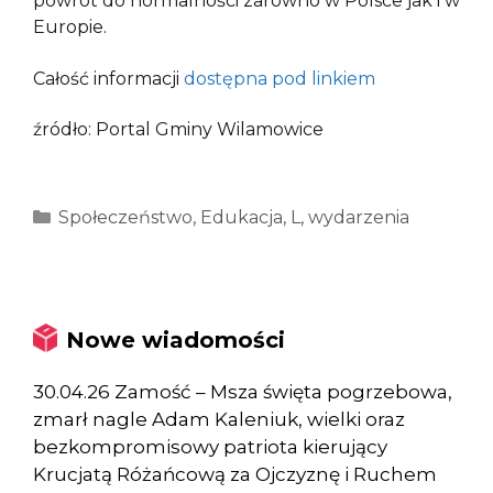
powrót do normalności zarówno w Polsce jak i w
Europie.
Całość informacji
dostępna pod linkiem
źródło: Portal Gminy Wilamowice
Kategorie
Społeczeństwo
,
Edukacja
,
L
,
wydarzenia
Nowe wiadomości
30.04.26 Zamość – Msza święta pogrzebowa,
zmarł nagle Adam Kaleniuk, wielki oraz
bezkompromisowy patriota kierujący
Krucjatą Różańcową za Ojczyznę i Ruchem