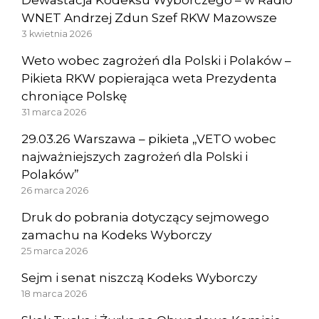
Dewastacja Kodeksu Wyborczego – w Radio
WNET Andrzej Zdun Szef RKW Mazowsze
3 kwietnia 2026
Weto wobec zagrożeń dla Polski i Polaków –
Pikieta RKW popierająca weta Prezydenta
chroniące Polskę
31 marca 2026
29.03.26 Warszawa – pikieta „VETO wobec
najważniejszych zagrożeń dla Polski i
Polaków”
26 marca 2026
Druk do pobrania dotyczący sejmowego
zamachu na Kodeks Wyborczy
25 marca 2026
Sejm i senat niszczą Kodeks Wyborczy
18 marca 2026