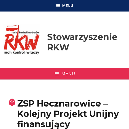
Przejdź
MENU
do
treści
Stowarzyszenie
RKW
MENU
ZSP Hecznarowice –
Kolejny Projekt Unijny
finansujący