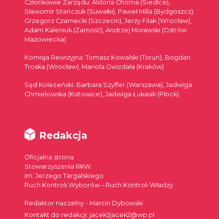
Członkowie Zarządu: Aldona Choma (Siedlce),
Sławomir Stańczuk (Suwałki), Paweł Milla (Bydgoszcz),
Grzegorz Czarnecki (Szczecin), Jerzy Filak (Wrocław),
Adam Kaleniuk (Zamość), Andrzej Morawski (Ostrów
Mazowiecka)
Komisja Rewizyjna: Tomasz Kowalski (Toruń), Bogdan
Troska (Wrocław), Mariola Gwizdała (Kraków)
Sąd Koleżeński: Barbara Szyffer (Warszawa), Jadwiga
Chmielowska (Katowice), Jadwiga Łukasik (Płock)
Redakcja
Oficjalna strona
Stowarzyszenia RKW
im. Jerzego Targalskiego
Ruch Kontroli Wyborów – Ruch Kontroli Władzy
Redaktor naczelny - Marcin Dybowski
Kontakt do redakcji: jacek2jacek2@wp.pl