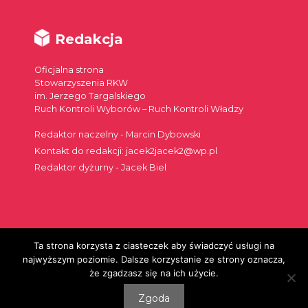
Redakcja
Oficjalna strona
Stowarzyszenia RKW
im. Jerzego Targalskiego
Ruch Kontroli Wyborów – Ruch Kontroli Władzy
Redaktor naczelny - Marcin Dybowski
Kontakt do redakcji: jacek2jacek2@wp.pl
Redaktor dyżurny - Jacek Biel
Ta strona korzysta z ciasteczek aby świadczyć usługi na
Szukaj:
najwyższym poziomie. Dalsze korzystanie ze strony oznacza,
że zgadzasz się na ich użycie.
Zgoda
© 2026