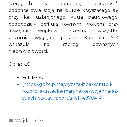
szeregach na komendę „baczność”,
podoficerowie stoją na burcie kołyszącego się
przy kei uzbrojonego kutra patrolowego,
poddodziały defilują równym krokiem przy
dźwiękach wojskowej orkiestry i wszystko
pozornie wygląda pięknie. Kontrola NIK
wskazuje na szereg poważnych
nieprawidłowości.
Oprac. ŁC
Fot. MON
(
https://gp24.pl/najwyzsza-izba-kontroli-
rozbroila-ustecka-marynarke-wojenna-az-
strach-czytac-raport/ar/c1-14970414
Kategorie
Wojsko
,
30%