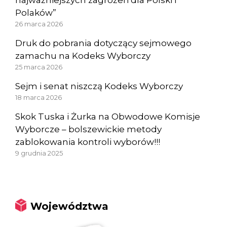
najważniejszych zagrożeń dla Polski i
Polaków”
26 marca 2026
Druk do pobrania dotyczący sejmowego
zamachu na Kodeks Wyborczy
25 marca 2026
Sejm i senat niszczą Kodeks Wyborczy
18 marca 2026
Skok Tuska i Żurka na Obwodowe Komisje
Wyborcze – bolszewickie metody
zablokowania kontroli wyborów!!!
9 grudnia 2025
Województwa