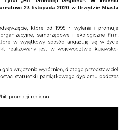
y Tytuł „HIT Promocji Regionu”. W imieniu
ureatowi 23 listopada 2020 w Urzędzie Miasta
ięwzięcie, które od 1995 r. wyłania i promuje
organizacyjne, samorządowe i ekologiczne firm,
 które w wyjątkowy sposób angażują się w życie
jekt realizowany jest w województwie kujawsko-
 gala wręczenia wyróżnień, dlatego przedstawiciel
ostaci statuetki i pamiątkowego dyplomu podczas
/hit-promocji-regionu