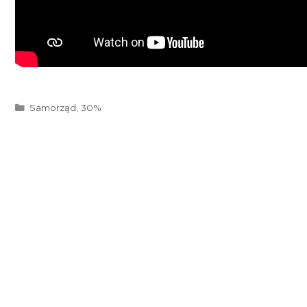
Kategorie
Samorząd
,
30%