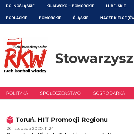
Przejdź
DOLNOŚLĄSKIE
KUJAWSKO – POMORSKIE
LUBELSKIE
do
treści
PODLASKIE
POMORSKIE
ŚLĄSKIE
NASZE KIELCE (Ś
Stowarzys
POLITYKA
SPOŁECZEŃSTWO
GOSPODARKA
Toruń. HIT Promocji Regionu
26 listopada 2020, 11:24