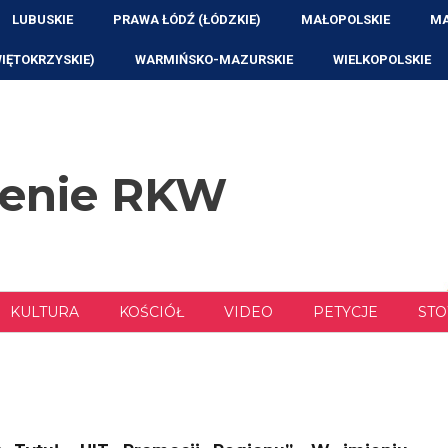
LUBUSKIE
PRAWA ŁÓDŹ (ŁÓDZKIE)
MAŁOPOLSKIE
MA
WIĘTOKRZYSKIE)
WARMIŃSKO-MAZURSKIE
WIELKOPOLSKIE
zenie RKW
KULTURA
KOŚCIÓŁ
VIDEO
PETYCJE
STO