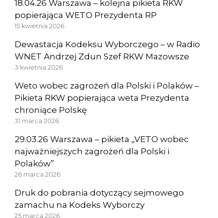
18.04.26 Warszawa – kolejna pikieta RKW
popierająca WETO Prezydenta RP
15 kwietnia 2026
Dewastacja Kodeksu Wyborczego – w Radio
WNET Andrzej Zdun Szef RKW Mazowsze
3 kwietnia 2026
Weto wobec zagrożeń dla Polski i Polaków –
Pikieta RKW popierająca weta Prezydenta
chroniące Polskę
31 marca 2026
29.03.26 Warszawa – pikieta „VETO wobec
najważniejszych zagrożeń dla Polski i
Polaków”
26 marca 2026
Druk do pobrania dotyczący sejmowego
zamachu na Kodeks Wyborczy
25 marca 2026