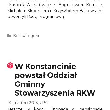
skarbnik. Zarząd wraz z Bogusławem Komose,
Michałem Skoczkiem i Krzysztofem Bajkowskim
utworzyli Radę Programową.
Kategorie
Bez kategorii
W Konstancinie
powstał Oddział
Gminny
Stowarzyszenia RKW
14 grudnia 2015, 21:52
Jeszcze w końcu listopada w pensjonacie