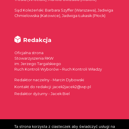
Sąd Koleżeński: Barbara Szyffer (Warszawa), Jadwiga
Chmielowska (Katowice), Jadwiga Łukasik (Płock)
Redakcja
Oficjalna strona
Stowarzyszenia RKW
im. Jerzego Targalskiego
Ruch Kontroli Wyborów – Ruch Kontroli Władzy
Redaktor naczelny - Marcin Dybowski
Kontakt do redakcji: jacek2jacek2@wp.pl
Redaktor dyżurny - Jacek Biel
Ta strona korzysta z ciasteczek aby świadczyć usługi na