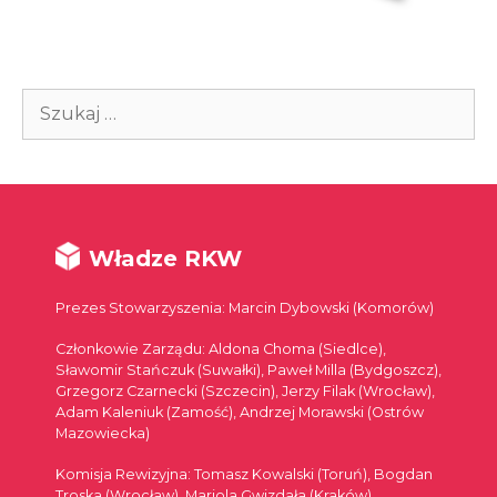
Szukaj:
Władze RKW
Prezes Stowarzyszenia: Marcin Dybowski (Komorów)
Członkowie Zarządu: Aldona Choma (Siedlce),
Sławomir Stańczuk (Suwałki), Paweł Milla (Bydgoszcz),
Grzegorz Czarnecki (Szczecin), Jerzy Filak (Wrocław),
Adam Kaleniuk (Zamość), Andrzej Morawski (Ostrów
Mazowiecka)
Komisja Rewizyjna: Tomasz Kowalski (Toruń), Bogdan
Troska (Wrocław), Mariola Gwizdała (Kraków)