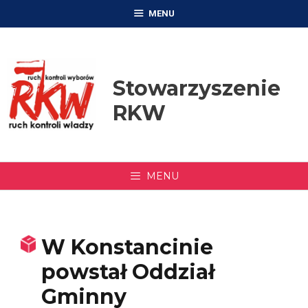
Przejdź
MENU
do
treści
Stowarzyszenie
RKW
MENU
W Konstancinie
powstał Oddział
Gminny