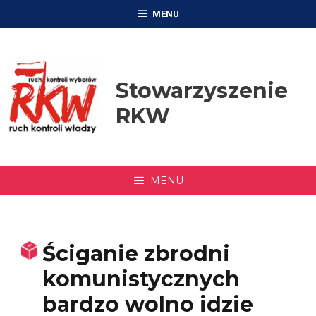
Przejdź
MENU
do
treści
Stowarzyszenie
RKW
MENU
Ściganie zbrodni
komunistycznych
bardzo wolno idzie