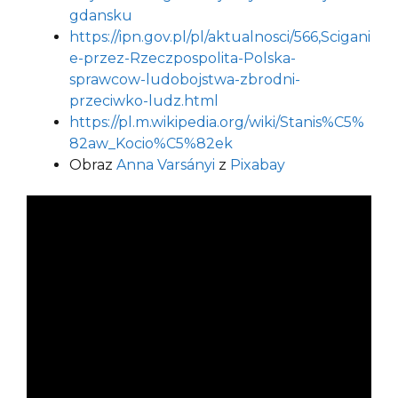
gdansku
https://ipn.gov.pl/pl/aktualnosci/566,Scigani
e-przez-Rzeczpospolita-Polska-
sprawcow-ludobojstwa-zbrodni-
przeciwko-ludz.html
https://pl.m.wikipedia.org/wiki/Stanis%C5%
82aw_Kocio%C5%82ek
Obraz
Anna Varsányi
z
Pixabay