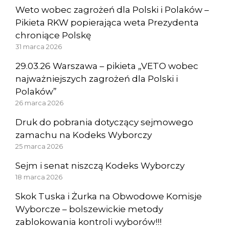
Weto wobec zagrożeń dla Polski i Polaków –
Pikieta RKW popierająca weta Prezydenta
chroniące Polskę
31 marca 2026
29.03.26 Warszawa – pikieta „VETO wobec
najważniejszych zagrożeń dla Polski i
Polaków”
26 marca 2026
Druk do pobrania dotyczący sejmowego
zamachu na Kodeks Wyborczy
25 marca 2026
Sejm i senat niszczą Kodeks Wyborczy
18 marca 2026
Skok Tuska i Żurka na Obwodowe Komisje
Wyborcze – bolszewickie metody
zablokowania kontroli wyborów!!!