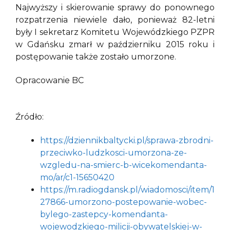
Najwyższy i skierowanie sprawy do ponownego
rozpatrzenia niewiele dało, ponieważ 82-letni
były I sekretarz Komitetu Wojewódzkiego PZPR
w Gdańsku zmarł w październiku 2015 roku i
postępowanie także zostało umorzone.
Opracowanie BC
Źródło:
https://dziennikbaltycki.pl/sprawa-zbrodni-
przeciwko-ludzkosci-umorzona-ze-
wzgledu-na-smierc-b-wicekomendanta-
mo/ar/c1-15650420
https://m.radiogdansk.pl/wiadomosci/item/1
27866-umorzono-postepowanie-wobec-
bylego-zastepcy-komendanta-
wojewodzkiego-milicji-obywatelskiej-w-