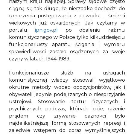
naszym kraju najlepiej. Sprawy sądowe często
ciągną się tak długo, że nierzadko dochodzi do
umorzenia postępowania z powodu … śmierci
wiekowych już oskarżonych. Jak czytamy w
portalu
ipn.gov.pl
po obaleniu reżimu
komunistycznego w Polsce tylko kilkudziesięciu
funkcjonariuszy aparatu ścigania i wymiaru
sprawiedliwości zostało osądzonych za swoje
czyny w latach 1944-1989.
Funkcjonariusze służb na usługach
komunistycznej władzy stosowali wyjątkowo
okrutne metody wobec opozycjonistów, jak i
obywateli jedynie podejrzanych o niesprzyjanie
ustrojowi. Stosowanie tortur fizycznych i
psychicznych podczas, których bicie, rażenie
prądem czy zrywanie paznokci było
najdelikatniejszą formą stosowanych represji i
zaledwie wstępem do coraz wymyślniejszych