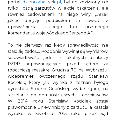
portal
dziennikbaltycki.pl
, był on zdziwiony nie
tylko ilością zarzutów w akcie oskarżenia, ale
również cedowaniem na niego winy: ,,Jeżeli
jakieś decyzje podpisałem to zawsze z
upoważnienia ustnego lub pisemnego
komendanta wojewódzkiego Jerzego A.”.
To nie pierwszy raz kiedy sprawiedliwości nie
stało się zadość. Podobnie wywinął się wymiarowi
sprawiedliwości jeden z lokalnych działaczy
PZPR odpowiadających przed sądem za
robotniczą masakrę Grudnia 70 na Wybrzeżu,
wicepremier ówczesnego rządu Stanisław
Kociołek, który jak wynika z zeznań byłego
dyrektora Stoczni Gdańskiej, wydał zgodę na
strzelanie do demonstrujących stoczniowców.
W 2014 roku Stanisław Kociołek został
prawomocnie uniewinniony z zarzutu, a kasacja
wyroku w kwietniu 2015 roku przez Sąd