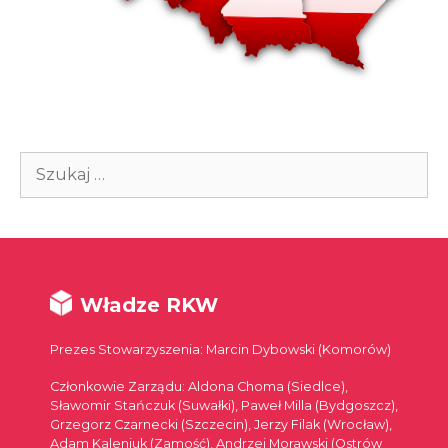
Szukaj:
Władze RKW
Prezes Stowarzyszenia: Marcin Dybowski (Komorów)
Członkowie Zarządu: Aldona Choma (Siedlce),
Sławomir Stańczuk (Suwałki), Paweł Milla (Bydgoszcz),
Grzegorz Czarnecki (Szczecin), Jerzy Filak (Wrocław),
Adam Kaleniuk (Zamość), Andrzej Morawski (Ostrów