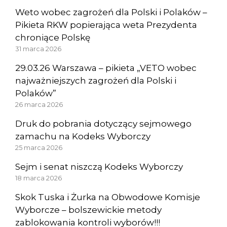
Weto wobec zagrożeń dla Polski i Polaków –
Pikieta RKW popierająca weta Prezydenta
chroniące Polskę
31 marca 2026
29.03.26 Warszawa – pikieta „VETO wobec
najważniejszych zagrożeń dla Polski i
Polaków”
26 marca 2026
Druk do pobrania dotyczący sejmowego
zamachu na Kodeks Wyborczy
25 marca 2026
Sejm i senat niszczą Kodeks Wyborczy
18 marca 2026
Skok Tuska i Żurka na Obwodowe Komisje
Wyborcze – bolszewickie metody
zablokowania kontroli wyborów!!!