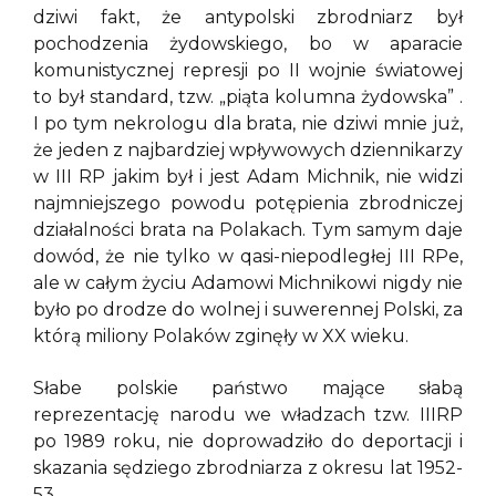
dziwi fakt, że antypolski zbrodniarz był
pochodzenia żydowskiego, bo w aparacie
komunistycznej represji po II wojnie światowej
to był standard, tzw. „piąta kolumna żydowska” .
I po tym nekrologu dla brata, nie dziwi mnie już,
że jeden z najbardziej wpływowych dziennikarzy
w III RP jakim był i jest Adam Michnik, nie widzi
najmniejszego powodu potępienia zbrodniczej
działalności brata na Polakach. Tym samym daje
dowód, że nie tylko w qasi-niepodległej III RPe,
ale w całym życiu Adamowi Michnikowi nigdy nie
było po drodze do wolnej i suwerennej Polski, za
którą miliony Polaków zginęły w XX wieku.
Słabe polskie państwo mające słabą
reprezentację narodu we władzach tzw. IIIRP
po 1989 roku, nie doprowadziło do deportacji i
skazania sędziego zbrodniarza z okresu lat 1952-
53.