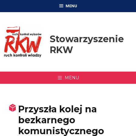
Przejdź
MENU
do
treści
Stowarzyszenie
RKW
MENU
Przyszła kolej na
bezkarnego
komunistycznego