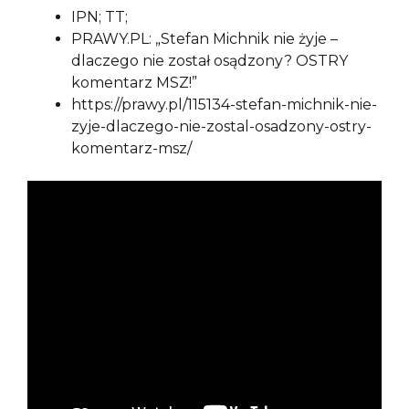
IPN; TT;
PRAWY.PL: „Stefan Michnik nie żyje –
dlaczego nie został osądzony? OSTRY
komentarz MSZ!”
https://prawy.pl/115134-stefan-michnik-nie-
zyje-dlaczego-nie-zostal-osadzony-ostry-
komentarz-msz/