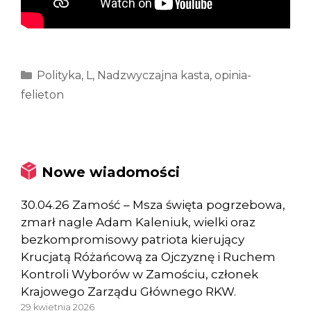
Kategorie
Polityka
,
L
,
Nadzwyczajna kasta
,
opinia-
felieton
Nowe wiadomości
30.04.26 Zamość – Msza święta pogrzebowa,
zmarł nagle Adam Kaleniuk, wielki oraz
bezkompromisowy patriota kierujący
Krucjatą Różańcową za Ojczyznę i Ruchem
Kontroli Wyborów w Zamościu, członek
Krajowego Zarządu Głównego RKW.
29 kwietnia 2026