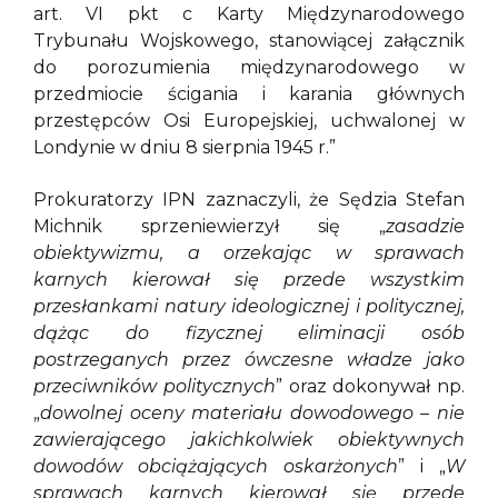
art. VI pkt c Karty Międzynarodowego
Trybunału Wojskowego, stanowiącej załącznik
do porozumienia międzynarodowego w
przedmiocie ścigania i karania głównych
przestępców Osi Europejskiej, uchwalonej w
Londynie w dniu 8 sierpnia 1945 r.”
Prokuratorzy IPN zaznaczyli, że Sędzia Stefan
Michnik sprzeniewierzył się „
zasadzie
obiektywizmu, a orzekając w sprawach
karnych kierował się przede wszystkim
przesłankami natury ideologicznej i politycznej,
dążąc do fizycznej eliminacji osób
postrzeganych przez ówczesne władze jako
przeciwników politycznych
” oraz dokonywał np.
„
dowolnej oceny materiału dowodowego – nie
zawierającego jakichkolwiek obiektywnych
dowodów obciążających oskarżonych
” i „
W
sprawach karnych kierował się przede