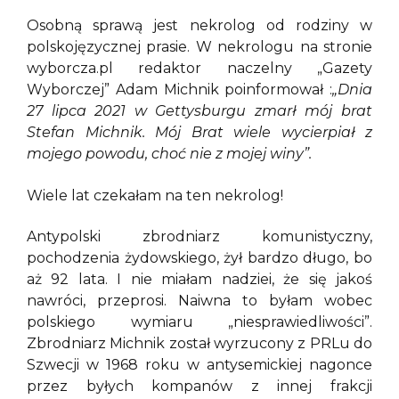
Osobną sprawą jest nekrolog od rodziny w
polskojęzycznej prasie. W nekrologu na stronie
wyborcza.pl redaktor naczelny „Gazety
Wyborczej” Adam Michnik poinformował :
„Dnia
27 lipca 2021 w Gettysburgu zmarł mój brat
Stefan Michnik. Mój Brat wiele wycierpiał z
mojego powodu, choć nie z mojej winy”.
Wiele lat czekałam na ten nekrolog!
Antypolski zbrodniarz komunistyczny,
pochodzenia żydowskiego, żył bardzo długo, bo
aż 92 lata. I nie miałam nadziei, że się jakoś
nawróci, przeprosi. Naiwna to byłam wobec
polskiego wymiaru „niesprawiedliwości”.
Zbrodniarz Michnik został wyrzucony z PRLu do
Szwecji w 1968 roku w antysemickiej nagonce
przez byłych kompanów z innej frakcji