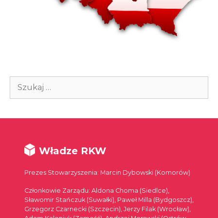
Szukaj:
Władze RKW
Prezes Stowarzyszenia: Marcin Dybowski (Komorów)
Członkowie Zarządu: Aldona Choma (Siedlce),
Sławomir Stańczuk (Suwałki), Paweł Milla (Bydgoszcz),
Grzegorz Czarnecki (Szczecin), Jerzy Filak (Wrocław),