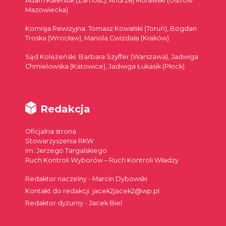
Adam Kaleniuk (Zamość), Andrzej Morawski (Ostrów
Mazowiecka)
Komisja Rewizyjna: Tomasz Kowalski (Toruń), Bogdan
Troska (Wrocław), Mariola Gwizdała (Kraków)
Sąd Koleżeński: Barbara Szyffer (Warszawa), Jadwiga
Chmielowska (Katowice), Jadwiga Łukasik (Płock)
Redakcja
Oficjalna strona
Stowarzyszenia RKW
im. Jerzego Targalskiego
Ruch Kontroli Wyborów – Ruch Kontroli Władzy
Redaktor naczelny - Marcin Dybowski
Kontakt do redakcji: jacek2jacek2@wp.pl
Redaktor dyżurny - Jacek Biel