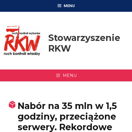
Przejdź
MENU
do
treści
Stowarzyszenie
RKW
MENU
Nabór na 35 mln w 1,5
godziny, przeciążone
serwery. Rekordowe