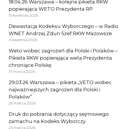
18.04.26 Warszawa – kolejna pikieta RKW
popierająca WETO Prezydenta RP
15 kwietnia 2026
Dewastacja Kodeksu Wyborczego – w Radio
WNET Andrzej Zdun Szef RKW Mazowsze
3 kwietnia 2026
Weto wobec zagrożeń dla Polski i Polaków –
Pikieta RKW popierająca weta Prezydenta
chroniące Polskę
31 marca 2026
29.03.26 Warszawa – pikieta „VETO wobec
najważniejszych zagrożeń dla Polski i
Polaków”
26 marca 2026
Druk do pobrania dotyczący sejmowego
zamachu na Kodeks Wyborczy
25 marca 2026