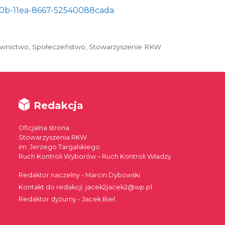
d0b-11ea-8667-52540088cada
wnictwo
,
Społeczeństwo
,
Stowarzyszenie RKW
Redakcja
Oficjalna strona
Stowarzyszenia RKW
im. Jerzego Targalskiego
Ruch Kontroli Wyborów – Ruch Kontroli Władzy
Redaktor naczelny - Marcin Dybowski
Kontakt do redakcji: jacek2jacek2@wp.pl
Redaktor dyżurny - Jacek Biel