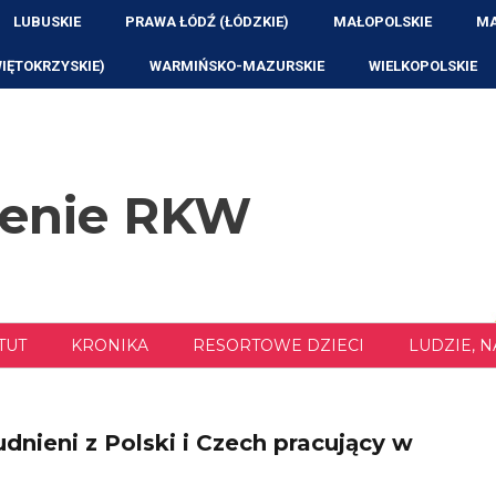
LUBUSKIE
PRAWA ŁÓDŹ (ŁÓDZKIE)
MAŁOPOLSKIE
MA
WIĘTOKRZYSKIE)
WARMIŃSKO-MAZURSKIE
WIELKOPOLSKIE
zenie RKW
TUT
KRONIKA
RESORTOWE DZIECI
LUDZIE, 
dnieni z Polski i Czech pracujący w