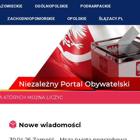
ZOWIECKIE
OGÓLNOPOLSKIE
PODKARPACKIE
ZACHODNIOPOMORSKIE
OPOLSKIE
ŚLĄZACY.PL
NA KTÓRYCH MOŻNA LICZYĆ
Nowe wiadomości
30.04.26 Zamość – Msza święta pogrzebowa,