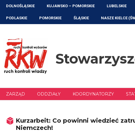
Przejdź
DOLNOŚLĄSKIE
KUJAWSKO – POMORSKIE
LUBELSKIE
do
treści
PODLASKIE
POMORSKIE
ŚLĄSKIE
NASZE KIELCE (Ś
Stowarzys
ZARZĄD
ODDZIAŁY
KOORDYNATORZY
STA
Kurzarbeit: Co powinni wiedzieć zatru
Niemczech!