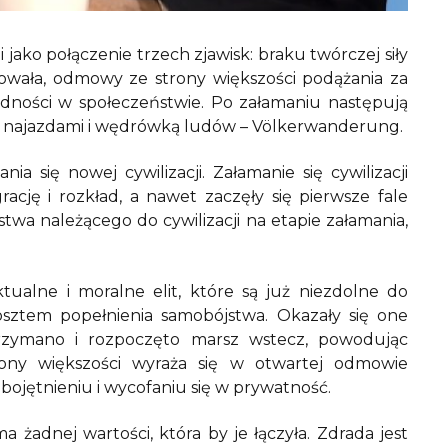
 jako połączenie trzech zjawisk: braku twórczej siły
dowała, odmowy ze strony większości podążania za
jedności w społeczeństwie. Po załamaniu następują
ony najazdami i wędrówką ludów – Völkerwanderung.
 się nowej cywilizacji. Załamanie się cywilizacji
ację i rozkład, a nawet zaczęły się pierwsze fale
twa należącego do cywilizacji na etapie załamania,
ualne i moralne elit, które są już niezdolne do
sztem popełnienia samobójstwa. Okazały się one
rzymano i rozpoczęto marsz wstecz, powodując
strony większości wyraża się w otwartej odmowie
obojętnieniu i wycofaniu się w prywatność.
 żadnej wartości, która by je łączyła. Zdrada jest