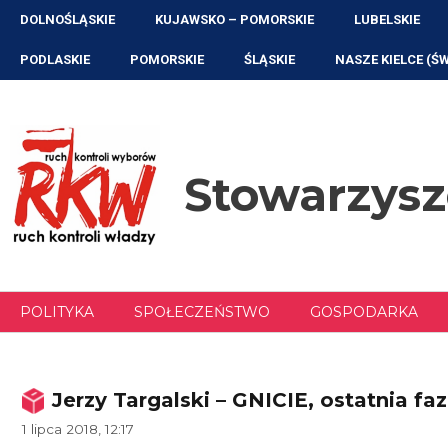
Przejdź
DOLNOŚLĄSKIE
KUJAWSKO – POMORSKIE
LUBELSKIE
do
treści
PODLASKIE
POMORSKIE
ŚLĄSKIE
NASZE KIELCE (Ś
Stowarzys
POLITYKA
SPOŁECZEŃSTWO
GOSPODARKA
Jerzy Targalski – GNICIE, ostatnia faz
1 lipca 2018, 12:17