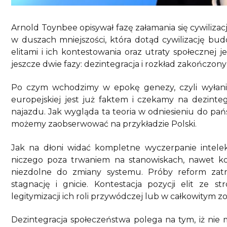
Arnold Toynbee opisywał fazę załamania się cywilizacji
w duszach mniejszości, która dotąd cywilizację bu
elitami i ich kontestowania oraz utraty społecznej 
jeszcze dwie fazy: dezintegracja i rozkład zakończ
Po czym wchodzimy w epokę genezy, czyli wyłaniania
europejskiej jest już faktem i czekamy na dezintegr
najazdu. Jak wygląda ta teoria w odniesieniu do pańs
możemy zaobserwować na przykładzie Polski.
Jak na dłoni widać kompletne wyczerpanie intelekt
niczego poza trwaniem na stanowiskach, nawet ko
niezdolne do zmiany systemu. Próby reform zat
stagnację i gnicie. Kontestacja pozycji elit ze 
legitymizacji ich roli przywódczej lub w całkowitym z
Dezintegracja społeczeństwa polega na tym, iż nie ma