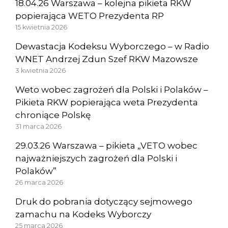
18.04.26 Warszawa – kolejna pikieta RKW
popierająca WETO Prezydenta RP
15 kwietnia 2026
Dewastacja Kodeksu Wyborczego – w Radio
WNET Andrzej Zdun Szef RKW Mazowsze
3 kwietnia 2026
Weto wobec zagrożeń dla Polski i Polaków –
Pikieta RKW popierająca weta Prezydenta
chroniące Polskę
31 marca 2026
29.03.26 Warszawa – pikieta „VETO wobec
najważniejszych zagrożeń dla Polski i
Polaków”
26 marca 2026
Druk do pobrania dotyczący sejmowego
zamachu na Kodeks Wyborczy
25 marca 2026