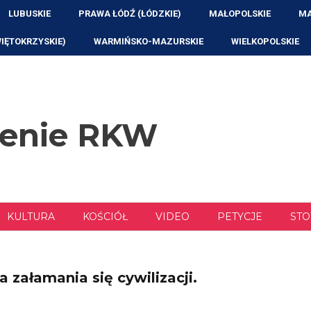
LUBUSKIE
PRAWA ŁÓDŹ (ŁÓDZKIE)
MAŁOPOLSKIE
MA
WIĘTOKRZYSKIE)
WARMIŃSKO-MAZURSKIE
WIELKOPOLSKIE
zenie RKW
KULTURA
KOŚCIÓŁ
VIDEO
PETYCJE
STO
a załamania się cywilizacji.