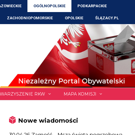
ZOWIECKIE
OGÓLNOPOLSKIE
PODKARPACKIE
ZACHODNIOPOMORSKIE
OPOLSKIE
ŚLĄZACY.PL
WARZYSZENIE RKW
MAPA KOMISJI
Nowe wiadomości
30.04.26 Zamość – Msza święta pogrzebowa,