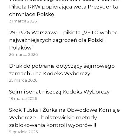
Pikieta RKW popierająca weta Prezydenta
chroniące Polskę
31 marca 2026
29.03.26 Warszawa – pikieta „VETO wobec
najważniejszych zagrożeń dla Polski i
Polaków”
26 marca 2026
Druk do pobrania dotyczący sejmowego
zamachu na Kodeks Wyborczy
25 marca 2026
Sejm i senat niszczą Kodeks Wyborczy
18 marca 2026
Skok Tuska i Żurka na Obwodowe Komisje
Wyborcze – bolszewickie metody
zablokowania kontroli wyborów!!!
9 grudnia 2025