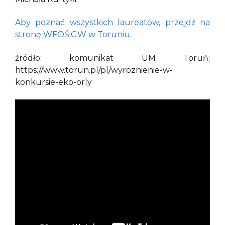
Aby poznać wszystkich laureatów, przejdź na
stronę WFOŚiGW w Toruniu.
źródło: komunikat UM Toruń;
https://www.torun.pl/pl/wyroznienie-w-
konkursie-eko-orly