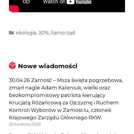
Kategorie
ekologia
,
30%
,
Samorząd
Nowe wiadomości
30.04.26 Zamość – Msza święta pogrzebowa,
zmarł nagle Adam Kaleniuk, wielki oraz
bezkompromisowy patriota kierujący
Krucjatą Różańcową za Ojczyznę i Ruchem
Kontroli Wyborów w Zamościu, członek
Krajowego Zarządu Głównego RKW.
29 kwietnia 2026