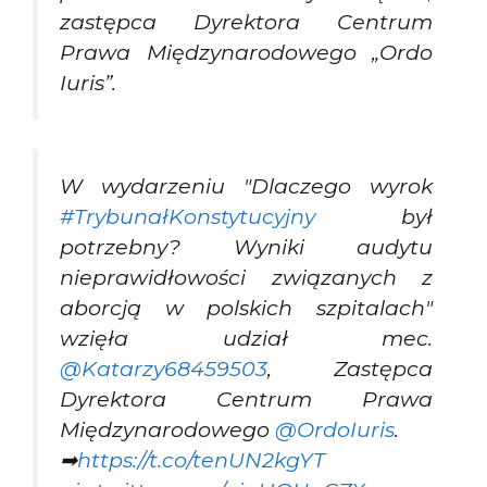
zastępca Dyrektora Centrum
Prawa Międzynarodowego „Ordo
Iuris”.
W wydarzeniu "Dlaczego wyrok
#TrybunałKonstytucyjny
był
potrzebny? Wyniki audytu
nieprawidłowości związanych z
aborcją w polskich szpitalach"
wzięła udział mec.
@Katarzy68459503
, Zastępca
Dyrektora Centrum Prawa
Międzynarodowego
@OrdoIuris
.
➡
https://t.co/tenUN2kgYT