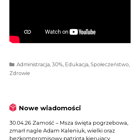
Kategorie
Administracja
,
30%
,
Edukacja
,
Społeczeństwo
,
Zdrowie
Nowe wiadomości
30.04.26 Zamość – Msza święta pogrzebowa,
zmarł nagle Adam Kaleniuk, wielki oraz
bezkompromisowy patriota kierujący