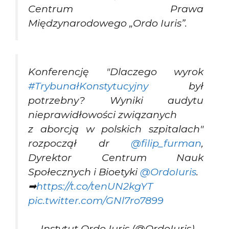
Centrum Prawa
Międzynarodowego „Ordo Iuris”.
Konferencję "Dlaczego wyrok
#TrybunałKonstytucyjny
był
potrzebny? Wyniki audytu
nieprawidłowości związanych
z aborcją w polskich szpitalach"
rozpoczął dr
@filip_furman
,
Dyrektor Centrum Nauk
Społecznych i Bioetyki
@OrdoIuris
.
➡
https://t.co/tenUN2kgYT
pic.twitter.com/GNl7ro7899
— Instytut Ordo Iuris (@OrdoIuris)