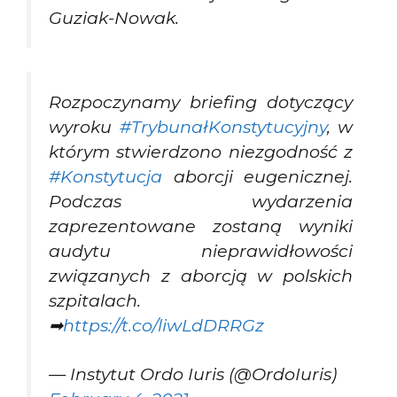
Guziak-Nowak.
Rozpoczynamy briefing dotyczący
wyroku
#TrybunałKonstytucyjny
, w
którym stwierdzono niezgodność z
#Konstytucja
aborcji eugenicznej.
Podczas wydarzenia
zaprezentowane zostaną wyniki
audytu nieprawidłowości
związanych z aborcją w polskich
szpitalach.
➡
https://t.co/liwLdDRRGz
— Instytut Ordo Iuris (@OrdoIuris)