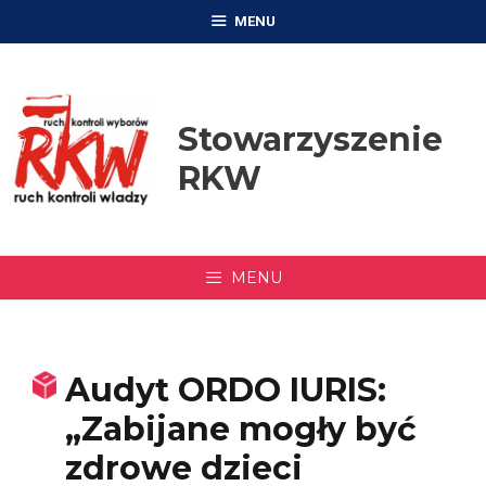
Przejdź
MENU
do
treści
Stowarzyszenie
RKW
MENU
Audyt ORDO IURIS:
„Zabijane mogły być
zdrowe dzieci