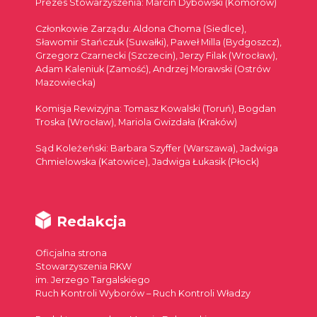
Prezes Stowarzyszenia: Marcin Dybowski (Komorów)
Członkowie Zarządu: Aldona Choma (Siedlce),
Sławomir Stańczuk (Suwałki), Paweł Milla (Bydgoszcz),
Grzegorz Czarnecki (Szczecin), Jerzy Filak (Wrocław),
Adam Kaleniuk (Zamość), Andrzej Morawski (Ostrów
Mazowiecka)
Komisja Rewizyjna: Tomasz Kowalski (Toruń), Bogdan
Troska (Wrocław), Mariola Gwizdała (Kraków)
Sąd Koleżeński: Barbara Szyffer (Warszawa), Jadwiga
Chmielowska (Katowice), Jadwiga Łukasik (Płock)
Redakcja
Oficjalna strona
Stowarzyszenia RKW
im. Jerzego Targalskiego
Ruch Kontroli Wyborów – Ruch Kontroli Władzy