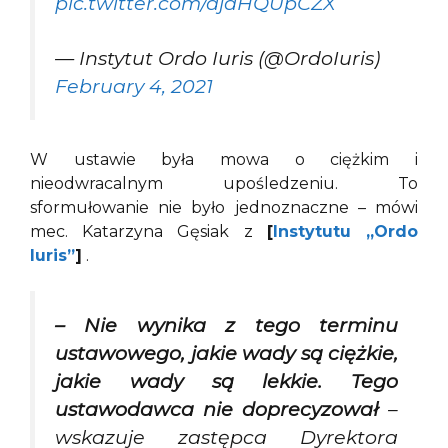
pic.twitter.com/ajaHQUpCZX
— Instytut Ordo Iuris (@OrdoIuris)
February 4, 2021
W ustawie była mowa o ciężkim i
nieodwracalnym upośledzeniu. To
sformułowanie nie było jednoznaczne – mówi
mec. Katarzyna Gęsiak z
[
Instytutu „Ordo
Iuris”
]
.
– Nie wynika z tego terminu
ustawowego, jakie wady są ciężkie,
jakie wady są lekkie. Tego
ustawodawca nie doprecyzował
–
wskazuje zastępca Dyrektora