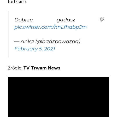
ludzkich.
Dobrze gadasz 💚
pic.twitter.com/hnLfhabpJm
— Anka (@badzpowazna)
February 5, 2021
Źródło:
TV Trwam News