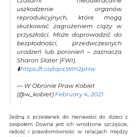
czasami nieodwracalne
uszkodzenie organów
reprodukcyjnych, które mogą
skutkować zagrożeniem ciąży w
przyszłości. Może doprowadzić do
bezpłodności, przedwczesnych
urodzeń lub poronień – zaznacza
Sharon Slater (FWI).
⬇️
https://t.co/rqoLWm2pHw
— W Obronie Praw Kobiet
(@w_kobiet)
February 4, 2021
Jedną z przesłanek do nienawiści do dzieci z
zespołem Downa jest ich wrodzone szczęście,
radość i prawdomówność w relacjach między