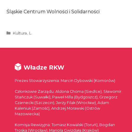
Śląskie Centrum Wolności i Solidarności
Kategorie
Kultura
,
L
Władze RKW
Prezes Stowarzyszenia: Marcin Dybowski (Komorów)
Członkowie Zarządu: Aldona Choma (Siedlce), Sławomir
Stańczuk (Suwałki), Paweł Milla (Bydgoszcz), Grzegorz
Czarnecki (Szczecin), Jerzy Filak (Wrocław), Adam
Kaleniuk (Zamość), Andrzej Morawski (Ostrów
Mazowiecka)
Komisja Rewizyjna: Tomasz Kowalski (Toruń), Bogdan
Troska (Wrocław), Mariola Gwizdała (Kraków)