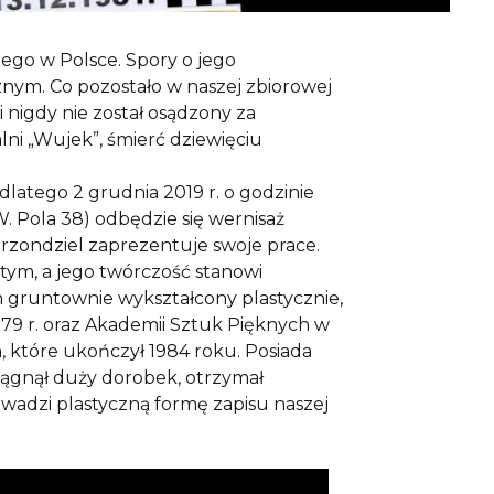
ego w Polsce. Spory o jego
cznym. Co pozostało w naszej zbiorowej
 nigdy nie został osądzony za
lni „Wujek”, śmierć dziewięciu
 dlatego 2 grudnia 2019 r. o godzinie
W. Pola 38) odbędzie się wernisaż
Grzondziel zaprezentuje swoje prace.
stym, a jego twórczość stanowi
on gruntownie wykształcony plastycznie,
79 r. oraz Akademii Sztuk Pięknych w
, które ukończył 1984 roku. Posiada
siągnął duży dorobek, otrzymał
rowadzi plastyczną formę zapisu naszej