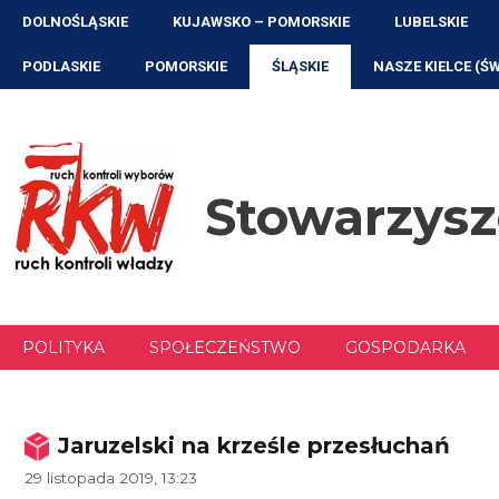
Przejdź
DOLNOŚLĄSKIE
KUJAWSKO – POMORSKIE
LUBELSKIE
do
treści
PODLASKIE
POMORSKIE
ŚLĄSKIE
NASZE KIELCE (Ś
Stowarzys
POLITYKA
SPOŁECZEŃSTWO
GOSPODARKA
Jaruzelski na krześle przesłuchań
29 listopada 2019, 13:23