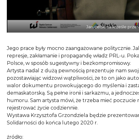
Jaruzelski na krześle prze
Jego prace były mocno zaangażowane politycznie. Jak
represje, zakłamanie i propagandę władz PRL-u. Pok
Polsce, w sposób sugestywny i bezkompromisowy.
Artysta nadal z dużą pewnością prezentuje nam swoje
pozostawiając widzowi wątpliwości, że to on jako aut
walor dokumentu prowokującego do myślenia i zastan
demaskatorską. Są pełne ironii i sarkazmu, a jednocze
humoru. Sam artysta mówi, że trzeba mieć poczucie m
rejestrować życie codziennie.
Wystawa Krzysztofa Grzondziela będzie prezentowan
Solidarności do końca lutego 2020 r.
źródło: