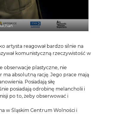
słuchań
o artysta reagował bardzo silnie na
azywał komunistyczną rzeczywistość w
 obserwacje plastyczne, nie
or ma absolutną rację. Jego prace mają
owienia. Posiadają siłę
śnie posiadają odrobinę melancholii i
isji po to, żeby obserwować i
a w Śląskim Centrum Wolności i