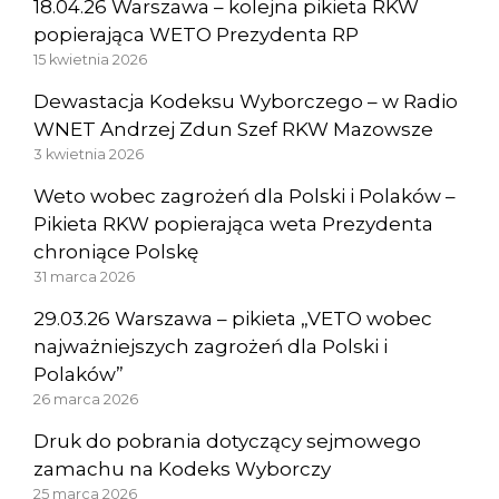
18.04.26 Warszawa – kolejna pikieta RKW
popierająca WETO Prezydenta RP
15 kwietnia 2026
Dewastacja Kodeksu Wyborczego – w Radio
WNET Andrzej Zdun Szef RKW Mazowsze
3 kwietnia 2026
Weto wobec zagrożeń dla Polski i Polaków –
Pikieta RKW popierająca weta Prezydenta
chroniące Polskę
31 marca 2026
29.03.26 Warszawa – pikieta „VETO wobec
najważniejszych zagrożeń dla Polski i
Polaków”
26 marca 2026
Druk do pobrania dotyczący sejmowego
zamachu na Kodeks Wyborczy
25 marca 2026