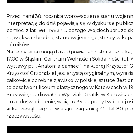
Przed nami 38. rocznica wprowadzenia stanu wojenn
interpretację do dziś pojawiają się w dyskursie publi
pamięci z lat 1981-1983? Dlaczego Wojciech Jaruzelski
największą zbrodnię stanu wojennego, strzały w kopa
górników.
Na te pytania mogą dziś odpowiadać historia i sztuka,
17.00 w Śląskim Centrum Wolności i Solidarności (ul. 
wystawy pt. „Anatomia pamięci”, na której Krzysztof 
Krzysztof Grzondziel jest artystą oryginalnym, wyrazi
całkowicie odrębne zjawisko w polskiej sztuce. Jest 
to absolwent liceum plastycznego w Katowicach w 19
Krakowie, studiował na Wydziale Grafiki w Katowicach
duże doświadczenie, w ciągu 35 lat pracy twórczej o
kilkadziesiąt nagród w kraju i zagranicą. Od lat 80. p
rzeczywistości.