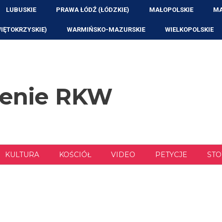
LUBUSKIE
PRAWA ŁÓDŹ (ŁÓDZKIE)
MAŁOPOLSKIE
MA
WIĘTOKRZYSKIE)
WARMIŃSKO-MAZURSKIE
WIELKOPOLSKIE
zenie RKW
KULTURA
KOŚCIÓŁ
VIDEO
PETYCJE
STO