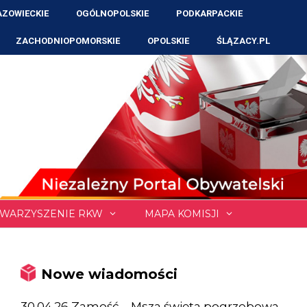
ZOWIECKIE
OGÓLNOPOLSKIE
PODKARPACKIE
ZACHODNIOPOMORSKIE
OPOLSKIE
ŚLĄZACY.PL
WARZYSZENIE RKW
MAPA KOMISJI
Nowe wiadomości
30.04.26 Zamość – Msza święta pogrzebowa,