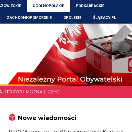
ZOWIECKIE
OGÓLNOPOLSKIE
PODKARPACKIE
ZACHODNIOPOMORSKIE
OPOLSKIE
ŚLĄZACY.PL
NA KTÓRYCH MOŻNA LICZYĆ
Nowe wiadomości
RKW Mazowsze – w Warszawie Ruch Kontroli