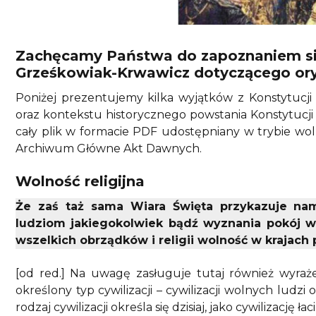
Zachęcamy Państwa do zapoznaniem si
Grześkowiak-Krwawicz dotyczącego oryg
Poniżej prezentujemy kilka wyjątków z Konstytucj
oraz kontekstu historycznego powstania Konstytucj
cały plik w formacie PDF udostępniany w trybie w
Archiwum Główne Akt Dawnych.
Wolność religijna
Że zaś taż sama Wiara Święta przykazuje nam
ludziom jakiegokolwiek bądź wyznania pokój w
wszelkich obrządków i religii wolność w krajach
[od red.] Na uwagę zasługuje tutaj również wyrażen
określony typ cywilizacji – cywilizacji wolnych ludzi o
rodzaj cywilizacji określa się dzisiaj, jako cywilizację łac