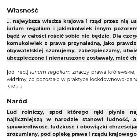
Własność
… najwyższa władza krajowa i rząd przez nią 
iurium regalium i jakimkolwiek innym pozorem
bądź w całości rościć sobie nie będzie. Dla cz
komukolwiek z prawa przynależną, jako prawdzi
obywatelskiej szanujemy, zabezpieczamy, utw
ubezpieczone i nienaruszone zostawały, mieć c
[od. red.]
iurium regalium
znaczy prawa królewskie, 
widzimy, co pozostało w praktyce lockdownowo-pande
3 Maja…
Naród
Lud rolniczy, spod którego ręki płynie na
najliczniejszą w narodzie stanowi ludność, a
sprawiedliwość, ludzkość i obowiązki chrześcija
zrozumiany, pod opiekę prawa i rządu krajoweg