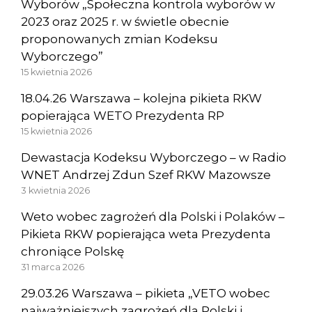
Wyborów „Społeczna kontrola wyborów w
2023 oraz 2025 r. w świetle obecnie
proponowanych zmian Kodeksu
Wyborczego”
15 kwietnia 2026
18.04.26 Warszawa – kolejna pikieta RKW
popierająca WETO Prezydenta RP
15 kwietnia 2026
Dewastacja Kodeksu Wyborczego – w Radio
WNET Andrzej Zdun Szef RKW Mazowsze
3 kwietnia 2026
Weto wobec zagrożeń dla Polski i Polaków –
Pikieta RKW popierająca weta Prezydenta
chroniące Polskę
31 marca 2026
29.03.26 Warszawa – pikieta „VETO wobec
najważniejszych zagrożeń dla Polski i