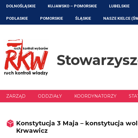
Przejdź
DOLNOŚLĄSKIE
KUJAWSKO – POMORSKIE
LUBELSKIE
do
treści
PODLASKIE
POMORSKIE
ŚLĄSKIE
NASZE KIELCE (Ś
Stowarzys
ZARZĄD
ODDZIAŁY
KOORDYNATORZY
STA
Konstytucja 3 Maja – konstytucja wo
Krwawicz