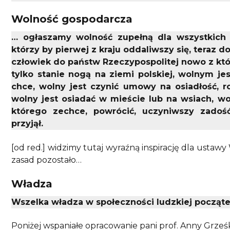
Wolność gospodarcza
… ogłaszamy wolność zupełną dla wszystkich l
którzy by pierwej z kraju oddaliwszy się, teraz do
człowiek do państw Rzeczypospolitej nowo z któr
tylko stanie nogą na ziemi polskiej, wolnym je
chce, wolny jest czynić umowy na osiadłość, r
wolny jest osiadać w mieście lub na wsiach, wo
którego zechce, powrócić, uczyniwszy zadoś
przyjął.
[od red.] widzimy tutaj wyraźną inspirację dla ustaw
zasad pozostało…
Władza
Wszelka władza w społeczności ludzkiej początek
Poniżej wspaniałe opracowanie pani prof. Anny Grze