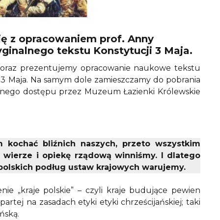
ę z opracowaniem prof. Anny
inalnego tekstu Konstytucji 3 Maja.
i oraz prezentujemy opracowanie naukowe tekstu
i 3 Maja. Na samym dole zamieszczamy do pobrania
olnego dostępu przez Muzeum Łazienki Królewskie
 kochać bliźnich naszych, przeto wszystkim
 wierze i opiekę rządową winniśmy. I dlatego
 polskich podług ustaw krajowych warujemy.
ie „kraje polskie” – czyli kraje budujące pewien
partej na zasadach etyki etyki chrześcijańskiej; taki
ińską.