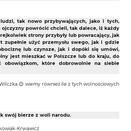
udzi, tak nowo przybywających, jako i tych,
 ojczyzny powrócić chcieli, tak dalece, iż każdy
ejkolwiek strony przybyły lub powracający, jak
st zupełnie użyć przemysłu swego, jak i gdzie
obociznę lub czynsze, jak i dopóki się umówi,
lny jest mieszkać w Polszcze lub do kraju, do
ć obowiązkom, które dobrowolnie na siebie
y Wilczka 😉 wiemy również ile z tych wolnościowych
 swój bierze z woli narodu.
śkowiak-Krwawicz