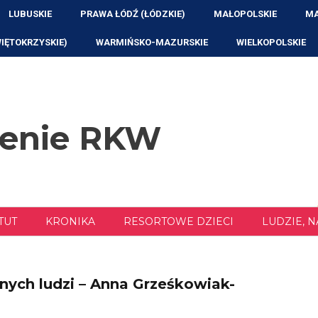
LUBUSKIE
PRAWA ŁÓDŹ (ŁÓDZKIE)
MAŁOPOLSKIE
MA
WIĘTOKRZYSKIE)
WARMIŃSKO-MAZURSKIE
WIELKOPOLSKIE
zenie RKW
TUT
KRONIKA
RESORTOWE DZIECI
LUDZIE, 
lnych ludzi – Anna Grześkowiak-