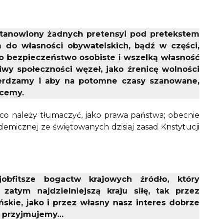
ustanowiony żadnych pretensyi pod pretekstem
 do własności obywatelskich, bądź w części,
ego bezpieczeństwo osobiste i wszelką własność
wy społeczności węzeł, jako źrenicę wolności
ierdzamy i aby na potomne czasy szanowane,
hcemy.
co należy tłumaczyć, jako prawa państwa; obecnie
micznej ze świętowanych dzisiaj zasad Knstytucji
jobfitsze bogactw krajowych źródło, który
 zatym najdzielniejszą kraju siłę, tak przez
ńskie, jako i przez własny nasz interes dobrze
o przyjmujemy…