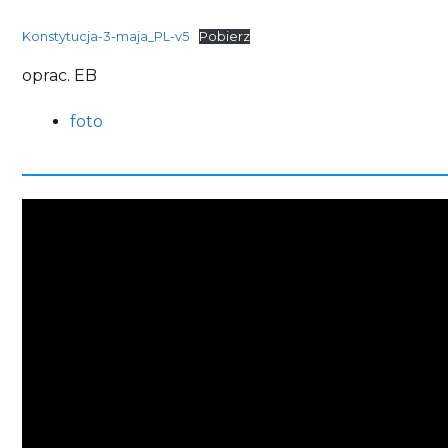
Konstytucja-3-maja_PL-v5
Pobierz
oprac. EB
foto