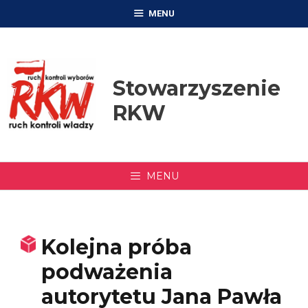
Przejdź
MENU
do
treści
Stowarzyszenie
RKW
MENU
Kolejna próba
podważenia
autorytetu Jana Pawła