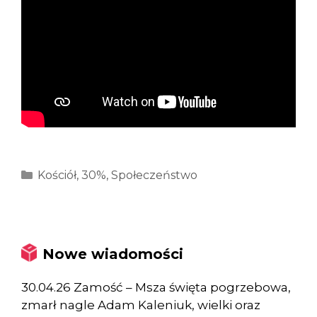
Kategorie
Kościół
,
30%
,
Społeczeństwo
Nowe wiadomości
30.04.26 Zamość – Msza święta pogrzebowa,
zmarł nagle Adam Kaleniuk, wielki oraz