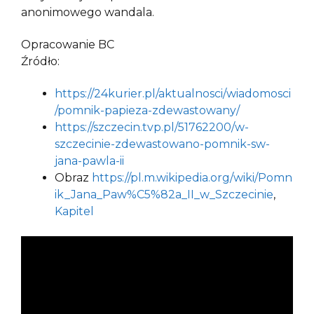
anonimowego wandala.
Opracowanie BC
Źródło:
https://24kurier.pl/aktualnosci/wiadomosci
/pomnik-papieza-zdewastowany/
https://szczecin.tvp.pl/51762200/w-
szczecinie-zdewastowano-pomnik-sw-
jana-pawla-ii
Obraz
https://pl.m.wikipedia.org/wiki/Pomn
ik_Jana_Paw%C5%82a_II_w_Szczecinie
,
Kapitel