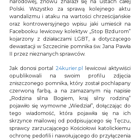
narodowej, znowu znalazł się na ustach całej
Polski. Wszystko za sprawą kolejnego aktu
wandalizmu i ataku na wartości chrześcijańskie
oraz kontrowersyjnego wpisu jaki umieścił na
Facebooku lewicowy kolektyw ,,Stop Bzdurom”
kojarzony z działaczami LGBT, a dotyczącego
dewastacji w Szczecinie pomnika św. Jana Pawła
II przez nieznanych sprawców.
Jak donosi portal
24kurier.pl
lewicowi aktywiści
opublikowali na swoim profilu zdjęcia
zniszczonego pomnika, który został pochlapany
czerwoną farbą, a na zamazanym nią napisie
,,Rodzina silna Bogiem, kraj silny rodziną”
pojawiło się wymowne ,,Wiedział”, dołączając do
tego wiadomość, która pojawiła się na ich
skrzynce mailowej od podpisującego się Tęczu,
sprawcy zarzucającego Kościołowi katolickiemu
ochronę pedofili i nawołującego do przyłączenia