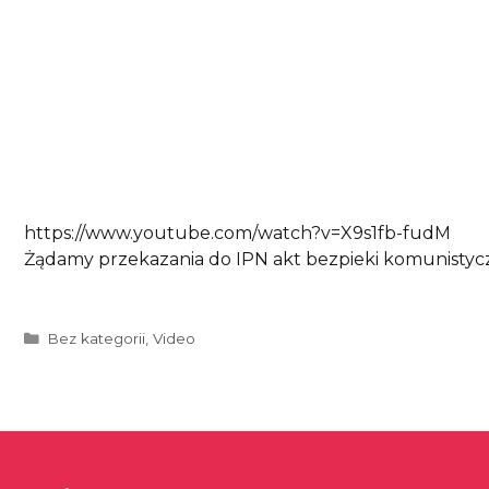
https://www.youtube.com/watch?v=X9s1fb-fudM
Żądamy przekazania do IPN akt bezpieki komunistyc
Kategorie
Bez kategorii
,
Video