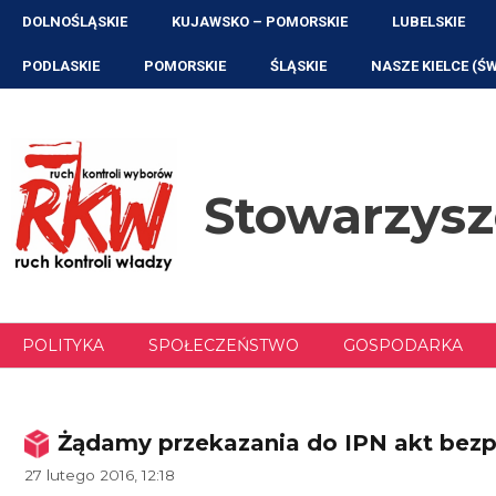
Przejdź
DOLNOŚLĄSKIE
KUJAWSKO – POMORSKIE
LUBELSKIE
do
treści
PODLASKIE
POMORSKIE
ŚLĄSKIE
NASZE KIELCE (Ś
Stowarzys
POLITYKA
SPOŁECZEŃSTWO
GOSPODARKA
Żądamy przekazania do IPN akt bezp
27 lutego 2016, 12:18