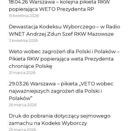
18.04.26 Warszawa – kolejna pikieta RKW
popierająca WETO Prezydenta RP
15 kwietnia 2026
Dewastacja Kodeksu Wyborczego – w Radio
WNET Andrzej Zdun Szef RKW Mazowsze
3 kwietnia 2026
Weto wobec zagrożeń dla Polski i Polaków –
Pikieta RKW popierająca weta Prezydenta
chroniące Polskę
31 marca 2026
29.03.26 Warszawa – pikieta „VETO wobec
najważniejszych zagrożeń dla Polski i
Polaków”
26 marca 2026
Druk do pobrania dotyczący sejmowego
zamachu na Kodeks Wyborczy
25 marca 2026