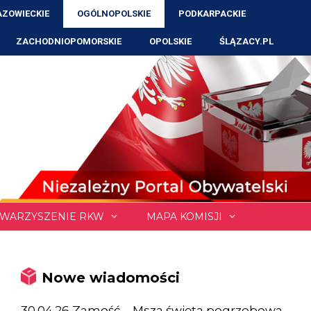
ZOWIECKIE
OGÓLNOPOLSKIE
PODKARPACKIE
ZACHODNIOPOMORSKIE
OPOLSKIE
ŚLĄZACY.PL
WARZYSZENIE RKW
MAPA KOMISJI
Nowe wiadomości
30.04.26 Zamość – Msza święta pogrzebowa,