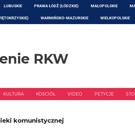
LUBUSKIE
PRAWA ŁÓDŹ (ŁÓDZKIE)
MAŁOPOLSKIE
MA
WIĘTOKRZYSKIE)
WARMIŃSKO-MAZURSKIE
WIELKOPOLSKIE
zenie RKW
KULTURA
KOŚCIÓŁ
VIDEO
PETYCJE
STO
ieki komunistycznej