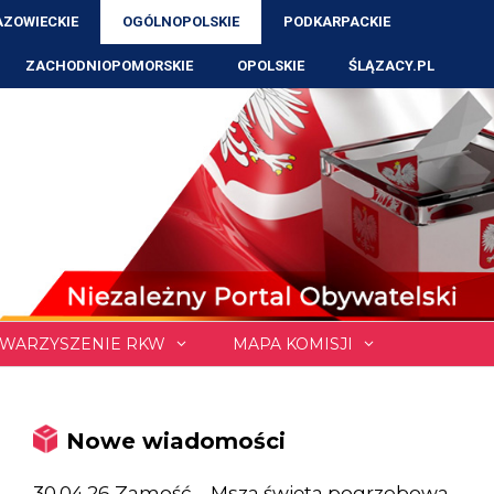
ZOWIECKIE
OGÓLNOPOLSKIE
PODKARPACKIE
ZACHODNIOPOMORSKIE
OPOLSKIE
ŚLĄZACY.PL
WARZYSZENIE RKW
MAPA KOMISJI
Nowe wiadomości
30.04.26 Zamość – Msza święta pogrzebowa,