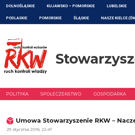
Przejdź
DOLNOŚLĄSKIE
KUJAWSKO – POMORSKIE
LUBELSKIE
do
treści
PODLASKIE
POMORSKIE
ŚLĄSKIE
NASZE KIELCE (Ś
Stowarzys
POLITYKA
SPOŁECZEŃSTWO
GOSPODARKA
Umowa Stowarzyszenie RKW – Nacze
29 stycznia 2016, 22:47