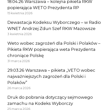
18.04.26 Warszawa – kolejna pikieta RKW
popierająca WETO Prezydenta RP
15 kwietnia 2026
Dewastacja Kodeksu Wyborczego – w Radio
WNET Andrzej Zdun Szef RKW Mazowsze
3 kwietnia 2026
Weto wobec zagrożeń dla Polski i Polaków –
Pikieta RKW popierająca weta Prezydenta
chroniące Polskę
31 marca 2026
29.03.26 Warszawa – pikieta „VETO wobec
najważniejszych zagrożeń dla Polski i
Polaków”
26 marca 2026
Druk do pobrania dotyczący sejmowego
zamachu na Kodeks Wyborczy
25 marca 2026