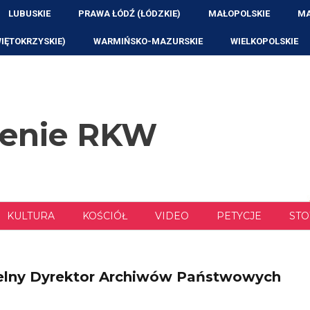
LUBUSKIE
PRAWA ŁÓDŹ (ŁÓDZKIE)
MAŁOPOLSKIE
MA
WIĘTOKRZYSKIE)
WARMIŃSKO-MAZURSKIE
WIELKOPOLSKIE
zenie RKW
KULTURA
KOŚCIÓŁ
VIDEO
PETYCJE
STO
lny Dyrektor Archiwów Państwowych