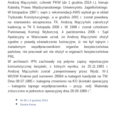
Andrzej Mączyński, członek PKW (do 1 grudnia 2014 r.), kieruje
Katedrą Prawa Międzynarodowego Uniwersytetu Jagiellońskiego.
W listopadzie 1997 r. sejm z rekomendacji AWS wybrał go w skład
Trybunału Konstytucyjnego, a w grudniu 2001 r. został powołany
na stanowisko wiceprezesa TK. Andrzej Mączyński zakończył
kadencję w TK 5 listopada 2006 r. W 1998 r. został członkiem
Państwowej Komisji Wyborczej. 4 października 2006 r. Sąd
Apelacyjny w Warszawie uznał, że Andrzej Mączyński złożył
zgodne z prawdą oświadczenie lustracyjne, iż nie był tajnym i
świadomym współpracownikiem organów bezpieczeństwa
państwa; nie pracował ani nie służył w organach bezpieczeństwa
PRL.
W archiwach IPN zachowały się jedynie zapisy rejestracyjne
komunistycznej bezpieki, z których wynika, że 25.11.1983 r.
Andrzej Mączyński został „zarejestrowany przez Wydz. III-1
WUSW Kraków pod numerem 28064 w kategorii kandydat na TW.
Dnia 08.07.1985 r. kategorię zmieniono na KO (kontakt operacyjny
– kategoria tajnego współpracownika – przyp. red). Materiały
zniszczono w jednostce operacyjnej dnia 28.09.1989 r.”.
Nr 49 z 3 grudnia 2014
Dorota Kania