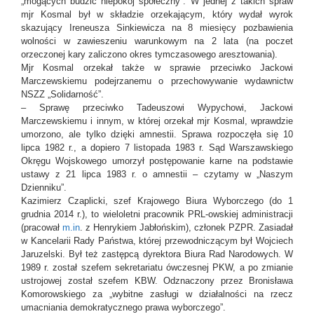
„mogących budzić niepokój społeczny”. W jednej z takich spraw
mjr Kosmal był w składzie orzekającym, który wydał wyrok
skazujący Ireneusza Sinkiewicza na 8 miesięcy pozbawienia
wolności w zawieszeniu warunkowym na 2 lata (na poczet
orzeczonej kary zaliczono okres tymczasowego aresztowania).
Mjr Kosmal orzekał także w sprawie przeciwko Jackowi
Marczewskiemu podejrzanemu o przechowywanie wydawnictw
NSZZ „Solidarność”.
– Sprawę przeciwko Tadeuszowi Wypychowi, Jackowi
Marczewskiemu i innym, w której orzekał mjr Kosmal, wprawdzie
umorzono, ale tylko dzięki amnestii. Sprawa rozpoczęła się 10
lipca 1982 r., a dopiero 7 listopada 1983 r. Sąd Warszawskiego
Okręgu Wojskowego umorzył postępowanie karne na podstawie
ustawy z 21 lipca 1983 r. o amnestii – czytamy w „Naszym
Dzienniku”.
Kazimierz Czaplicki, szef Krajowego Biura Wyborczego (do 1
grudnia 2014 r.), to wieloletni pracownik PRL-owskiej administracji
(pracował
m.in
. z Henrykiem Jabłońskim), członek PZPR. Zasiadał
w Kancelarii Rady Państwa, której przewodniczącym był Wojciech
Jaruzelski. Był też zastępcą dyrektora Biura Rad Narodowych. W
1989 r. został szefem sekretariatu ówczesnej PKW, a po zmianie
ustrojowej został szefem KBW. Odznaczony przez Bronisława
Komorowskiego za „wybitne zasługi w działalności na rzecz
umacniania demokratycznego prawa wyborczego”.