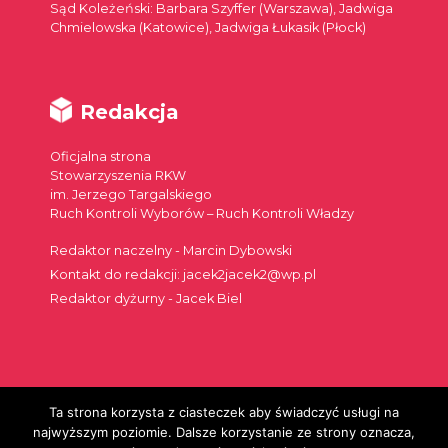
Sąd Koleżeński: Barbara Szyffer (Warszawa), Jadwiga
Chmielowska (Katowice), Jadwiga Łukasik (Płock)
Redakcja
Oficjalna strona
Stowarzyszenia RKW
im. Jerzego Targalskiego
Ruch Kontroli Wyborów – Ruch Kontroli Władzy
Redaktor naczelny - Marcin Dybowski
Kontakt do redakcji: jacek2jacek2@wp.pl
Redaktor dyżurny - Jacek Biel
Ta strona korzysta z ciasteczek aby świadczyć usługi na
Szukaj:
najwyższym poziomie. Dalsze korzystanie ze strony oznacza,