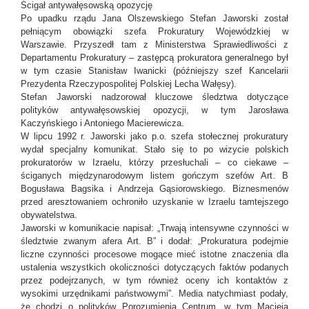
Ścigał antywałęsowską opozycję
Po upadku rządu Jana Olszewskiego Stefan Jaworski został
pełniącym obowiązki szefa Prokuratury Wojewódzkiej w
Warszawie. Przyszedł tam z Ministerstwa Sprawiedliwości z
Departamentu Prokuratury – zastępcą prokuratora generalnego był
w tym czasie Stanisław Iwanicki (późniejszy szef Kancelarii
Prezydenta Rzeczypospolitej Polskiej Lecha Wałęsy).
Stefan Jaworski nadzorował kluczowe śledztwa dotyczące
polityków antywałęsowskiej opozycji, w tym Jarosława
Kaczyńskiego i Antoniego Macierewicza.
W lipcu 1992 r. Jaworski jako p.o. szefa stołecznej prokuratury
wydał specjalny komunikat. Stało się to po wizycie polskich
prokuratorów w Izraelu, którzy przesłuchali – co ciekawe –
ściganych międzynarodowym listem gończym szefów Art. B
Bogusława Bagsika i Andrzeja Gąsiorowskiego. Biznesmenów
przed aresztowaniem ochroniło uzyskanie w Izraelu tamtejszego
obywatelstwa.
Jaworski w komunikacie napisał: „Trwają intensywne czynności w
śledztwie zwanym afera Art. B” i dodał: „Prokuratura podejmie
liczne czynności procesowe mogące mieć istotne znaczenia dla
ustalenia wszystkich okoliczności dotyczących faktów podanych
przez podejrzanych, w tym również oceny ich kontaktów z
wysokimi urzędnikami państwowymi”. Media natychmiast podały,
że chodzi o polityków Porozumienia Centrum, w tym Macieja