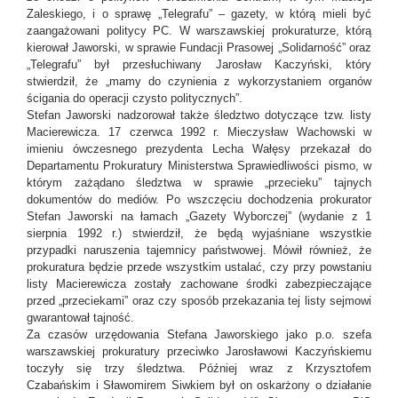
Zaleskiego, i o sprawę „Telegrafu” – gazety, w którą mieli być
zaangażowani politycy PC. W warszawskiej prokuraturze, którą
kierował Jaworski, w sprawie Fundacji Prasowej „Solidarność” oraz
„Telegrafu” był przesłuchiwany Jarosław Kaczyński, który
stwierdził, że „mamy do czynienia z wykorzystaniem organów
ścigania do operacji czysto politycznych”.
Stefan Jaworski nadzorował także śledztwo dotyczące tzw. listy
Macierewicza. 17 czerwca 1992 r. Mieczysław Wachowski w
imieniu ówczesnego prezydenta Lecha Wałęsy przekazał do
Departamentu Prokuratury Ministerstwa Sprawiedliwości pismo, w
którym zażądano śledztwa w sprawie „przecieku” tajnych
dokumentów do mediów. Po wszczęciu dochodzenia prokurator
Stefan Jaworski na łamach „Gazety Wyborczej” (wydanie z 1
sierpnia 1992 r.) stwierdził, że będą wyjaśniane wszystkie
przypadki naruszenia tajemnicy państwowej. Mówił również, że
prokuratura będzie przede wszystkim ustalać, czy przy powstaniu
listy Macierewicza zostały zachowane środki zabezpieczające
przed „przeciekami” oraz czy sposób przekazania tej listy sejmowi
gwarantował tajność.
Za czasów urzędowania Stefana Jaworskiego jako p.o. szefa
warszawskiej prokuratury przeciwko Jarosławowi Kaczyńskiemu
toczyły się trzy śledztwa. Później wraz z Krzysztofem
Czabańskim i Sławomirem Siwkiem był on oskarżony o działanie