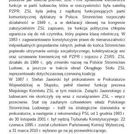
funkcje w partii ludowców, która w rzeczywistości była satelitą
PZPR. ZSL była jedną z najdłużej funkcjonujących partii
komunistycznej dyktatury w Polsce. Stronnictwo rozpoczęło
działalność w 1949 r., a w deklaracji ideowej na kongresie
założycielskim ZSL zapisano, że funkcja polityczna chłopów
ogranicza się do roli czynnika, który popiera klasę robotniczą. W
1983 r. zagwarantowano konstytucyjnie prawo do nienaruszalności
indywidualnych gospodarstw rolnych, jednak do końca Stronnictwo
popierało utrzymanie ustroju socjalistycznego, kolektywizację wsi
oraz uznawanie kierowniczej roli PZPR i sojuszu z ZSRS. ZSL
działało do 1989 r., gdy zmieniło nazwę na Polskie Stronnictwo
Ludowe, a jeszcze w trakcie obrad Okrągłego Stołu ZSL
reprezentowało dotychczasową czerwoną koalicję.
W 1987 r. Stefan Jaworski był prokuratorem w Prokuraturze
Wojewódzkiej w Słupsku, pełnił również funkcję prezesa
Miejskiego Komitetu ZSL w tym mieście. Związki Jaworskiego z
ludowcami nie skończyły się wraz z rozwiązaniem ZSL – wręcz
przeciwnie. Stał się zaufanym człowiekiem władz Polskiego
Stronnictwa Ludowego – trafił na strategiczne stanowiska w
prokuraturze, a następnie z rekomendacji PSL od 1 grudnia 1993 r.
do 30 listopada 2001 r. był sędzią Trybunału Konstytucyjnego. 22
czerwca 1995 r. został członkiem Państwowej Komisji Wyborczej,
a 31 marca 2010 r. wybrano go na jej przewodniczącego.