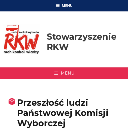
Przejdź
MENU
do
treści
Stowarzyszenie
RKW
MENU
Przeszłość ludzi
Państwowej Komisji
Wyborczej