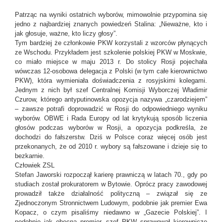
Patrząc na wyniki ostatnich wyborów, mimowolnie przypomina się
jedno z najbardziej znanych powiedzeń Stalina: „Nieważne, kto i
jak głosuje, ważne, kto liczy głosy”.
Tym bardziej że członkowie PKW korzystali z wzorców płynących
ze Wschodu. Przykładem jest szkolenie polskiej PKW w Moskwie,
co miało miejsce w maju 2013 r. Do stolicy Rosji pojechała
wówczas 12-osobowa delegacja z Polski (w tym całe kierownictwo
PKW), która wymieniała doświadczenia z rosyjskimi kolegami.
Jednym z nich był szef Centralnej Komisji Wyborczej Władimir
Czurow, którego antyputinowska opozycja nazywa „czarodziejem”
– zawsze potrafi doprowadzić w Rosji do odpowiedniego wyniku
wyborów. OBWE i Rada Europy od lat krytykują sposób liczenia
głosów podczas wyborów w Rosji, a opozycja podkreśla, że
dochodzi do fałszerstw. Dziś w Polsce coraz więcej osób jest
przekonanych, że od 2010 r. wybory są fałszowane i dzieje się to
bezkarnie.
Człowiek ZSL
Stefan Jaworski rozpoczął karierę prawniczą w latach 70., gdy po
studiach został prokuratorem w Bytowie. Oprócz pracy zawodowej
prowadził także działalność polityczną – związał się ze
Zjednoczonym Stronnictwem Ludowym, podobnie jak premier Ewa
Kopacz, o czym pisaliśmy niedawno w „Gazecie Polskiej”. I
podobnie jak obecna premier, szef PKW sprawował kierownicze