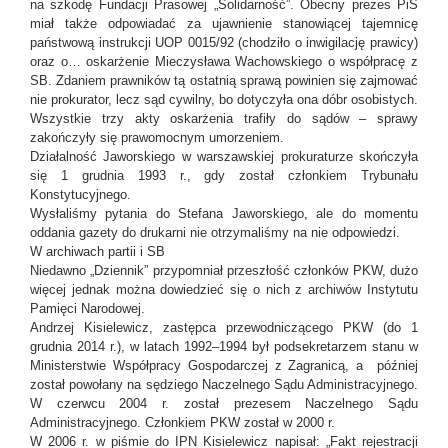
na szkodę Fundacji Prasowej „Solidarność”. Obecny prezes PiS
miał także odpowiadać za ujawnienie stanowiącej tajemnicę
państwową instrukcji UOP 0015/92 (chodziło o inwigilację prawicy)
oraz o… oskarżenie Mieczysława Wachowskiego o współpracę z
SB. Zdaniem prawników tą ostatnią sprawą powinien się zajmować
nie prokurator, lecz sąd cywilny, bo dotyczyła ona dóbr osobistych.
Wszystkie trzy akty oskarżenia trafiły do sądów – sprawy
zakończyły się prawomocnym umorzeniem.
Działalność Jaworskiego w warszawskiej prokuraturze skończyła
się 1 grudnia 1993 r., gdy został członkiem Trybunału
Konstytucyjnego.
Wysłaliśmy pytania do Stefana Jaworskiego, ale do momentu
oddania gazety do drukarni nie otrzymaliśmy na nie odpowiedzi.
W archiwach partii i SB
Niedawno „Dziennik” przypomniał przeszłość członków PKW, dużo
więcej jednak można dowiedzieć się o nich z archiwów Instytutu
Pamięci Narodowej.
Andrzej Kisielewicz, zastępca przewodniczącego PKW (do 1
grudnia 2014 r.), w latach 1992–1994 był podsekretarzem stanu w
Ministerstwie Współpracy Gospodarczej z Zagranicą, a później
został powołany na sędziego Naczelnego Sądu Administracyjnego.
W czerwcu 2004 r. został prezesem Naczelnego Sądu
Administracyjnego. Członkiem PKW został w 2000 r.
W 2006 r. w piśmie do IPN Kisielewicz napisał: „Fakt rejestracji