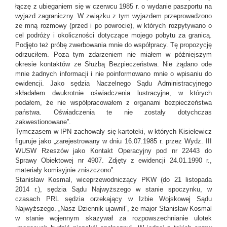
łączę z ubieganiem się w czerwcu 1985 r. o wydanie paszportu na
wyjazd zagraniczny. W związku z tym wyjazdem przeprowadzono
ze mną rozmowy (przed i po powrocie), w których rozpytywano o
cel podróży i okoliczności dotyczące mojego pobytu za granicą.
Podjęto też próbę zwerbowania mnie do współpracy. Tę propozycję
odrzuciłem. Poza tym zdarzeniem nie miałem w późniejszym
okresie kontaktów ze Służbą Bezpieczeństwa. Nie żądano ode
mnie żadnych informacji i nie poinformowano mnie o wpisaniu do
ewidencji. Jako sędzia Naczelnego Sądu Administracyjnego
składałem dwukrotnie oświadczenia lustracyjne, w których
podałem, że nie współpracowałem z organami bezpieczeństwa
państwa. Oświadczenia te nie zostały dotychczas
zakwestionowane”.
Tymczasem w IPN zachowały się kartoteki, w których Kisielewicz
figuruje jako „zarejestrowany w dniu 16.07.1985 r. przez Wydz. III
WUSW Rzeszów jako Kontakt Operacyjny pod nr 22443 do
Sprawy Obiektowej nr 4907. Zdjęty z ewidencji 24.01.1990 r.,
materiały komisyjnie zniszczono”.
Stanisław Kosmal, wiceprzewodniczący PKW (do 21 listopada
2014 r.), sędzia Sądu Najwyższego w stanie spoczynku, w
czasach PRL sędzia orzekający w Izbie Wojskowej Sądu
Najwyższego. „Nasz Dziennik ujawnił”, że major Stanisław Kosmal
w stanie wojennym skazywał za rozpowszechnianie ulotek