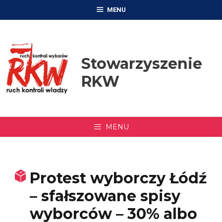
Przejdź
MENU
do
treści
Stowarzyszenie
RKW
MENU
Protest wyborczy Łódź
– sfałszowane spisy
wyborców – 30% albo