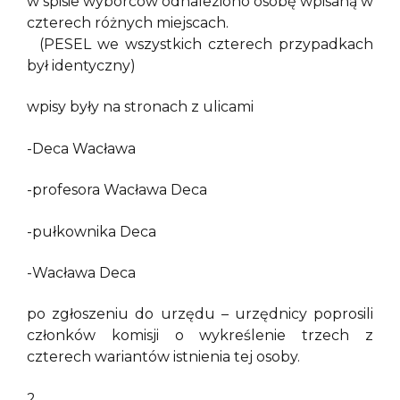
w spisie wyborców odnaleziono osobę wpisaną w
czterech różnych miejscach.
(PESEL we wszystkich czterech przypadkach
był identyczny)
wpisy były na stronach z ulicami
-Deca Wacława
-profesora Wacława Deca
-pułkownika Deca
-Wacława Deca
po zgłoszeniu do urzędu – urzędnicy poprosili
członków komisji o wykreślenie trzech z
czterech wariantów istnienia tej osoby.
2.