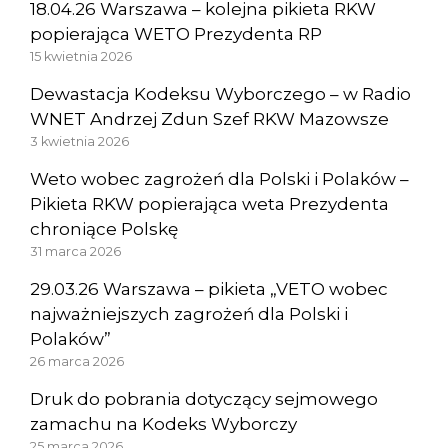
18.04.26 Warszawa – kolejna pikieta RKW
popierająca WETO Prezydenta RP
15 kwietnia 2026
Dewastacja Kodeksu Wyborczego – w Radio
WNET Andrzej Zdun Szef RKW Mazowsze
3 kwietnia 2026
Weto wobec zagrożeń dla Polski i Polaków –
Pikieta RKW popierająca weta Prezydenta
chroniące Polskę
31 marca 2026
29.03.26 Warszawa – pikieta „VETO wobec
najważniejszych zagrożeń dla Polski i
Polaków”
26 marca 2026
Druk do pobrania dotyczący sejmowego
zamachu na Kodeks Wyborczy
25 marca 2026