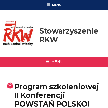
Przejdź
MENU
do
treści
Stowarzyszenie
RKW
MENU
Program szkoleniowej
II Konferencji
POWSTAŃ POLSKO!