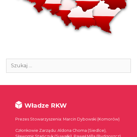
Szukaj:
Władze RKW
Prezes Stowarzyszenia: Marcin Dybowski (Komorów)
Członkowie Zarządu: Aldona Choma (Siedlce),
Sławomir Stańczuk (Suwałki), Paweł Milla (Bydgoszcz),