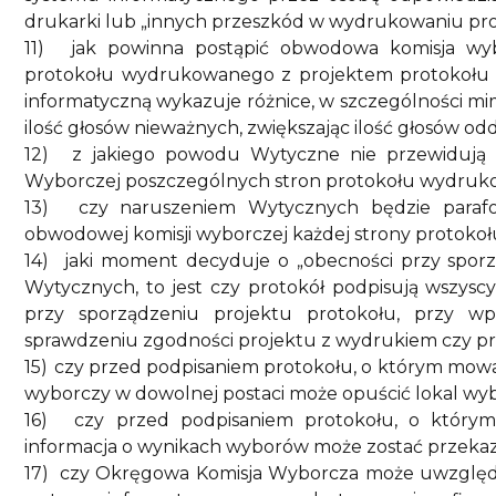
drukarki lub „innych przeszkód w wydrukowaniu pro
11)
jak powinna postąpić obwodowa komisja wy
protokołu wydrukowanego z projektem protokołu 
informatyczną wykazuje różnice, w szczególności mi
ilość głosów nieważnych, zwiększając ilość głosów o
12)
z jakiego powodu Wytyczne nie przewidują 
Wyborczej poszczególnych stron protokołu wydruk
13)
czy naruszeniem Wytycznych będzie paraf
obwodowej komisji wyborczej każdej strony protok
14)
jaki moment decyduje o „obecności przy spor
Wytycznych, to jest czy protokół podpisują wszysc
przy sporządzeniu projektu protokołu, przy w
sprawdzeniu zgodności projektu z wydrukiem czy pr
15)
czy przed podpisaniem protokołu, o którym mow
wyborczy w dowolnej postaci może opuścić lokal wyb
16)
czy przed podpisaniem protokołu, o który
informacja o wynikach wyborów może zostać przekaz
17)
czy Okręgowa Komisja Wyborcza może uwzględ