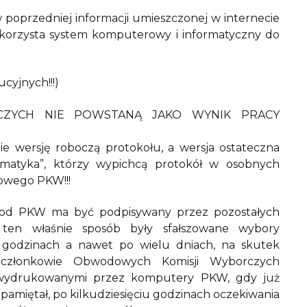
w poprzedniej informacji umieszczonej w internecie
wykorzysta system komputerowy i informatyczny do
yjnych!!!)
ZYCH NIE POWSTANĄ JAKO WYNIK PRACY
 wersję roboczą protokołu, a wersja ostateczna
rmatyka”, którzy wypichcą protokół w osobnych
owego PKW!!!
 pod PKW ma być podpisywany przez pozostałych
ten właśnie sposób były sfałszowane wybory
u godzinach a nawet po wielu dniach, na skutek
, członkowie Obwodowych Komisji Wyborczych
i wydrukowanymi przez komputery PKW, gdy już
pamiętał, po kilkudziesięciu godzinach oczekiwania