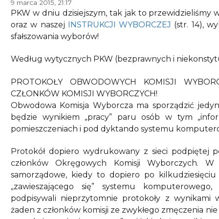
9 marca 2015, 21:17
PKW w dniu dzisiejszym, tak jak to przewidzieliśmy 
oraz w naszej
INSTRUKCJI WYBORCZEJ
(str. 14), 
sfałszowania wyborów!
Według wytycznych PKW (bezprawnych i niekonstytuc
PROTOKOŁY OBWODOWYCH KOMISJI WYBORC
CZŁONKÓW KOMISJI WYBORCZYCH!
Obwodowa Komisja Wyborcza ma sporządzić jedynie
będzie wynikiem „pracy” paru osób w tym „info
pomieszczeniach i pod dyktando systemu komputer
Protokół dopiero wydrukowany z sieci podpiętej
członków Okręgowych Komisji Wyborczych. W 
samorządowe, kiedy to dopiero po kilkudziesięci
„zawieszającego się” systemu komputerowego
podpisywali nieprzytomnie protokoły z wynikam
żaden z członków komisji ze zwykłego zmęczenia nie 