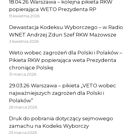
18.04.26 Warszawa – kolejna pikieta RKW
popierająca WETO Prezydenta RP
15 kwietnia 2026
Dewastacja Kodeksu Wyborczego – w Radio
WNET Andrzej Zdun Szef RKW Mazowsze
3 kwietnia 2026
Weto wobec zagrożeń dla Polski i Polaków –
Pikieta RKW popierająca weta Prezydenta
chroniące Polskę
31 marca 2026
29.03.26 Warszawa – pikieta „VETO wobec
najważniejszych zagrożeń dla Polski i
Polaków”
26 marca 2026
Druk do pobrania dotyczący sejmowego
zamachu na Kodeks Wyborczy
25 marca 2026