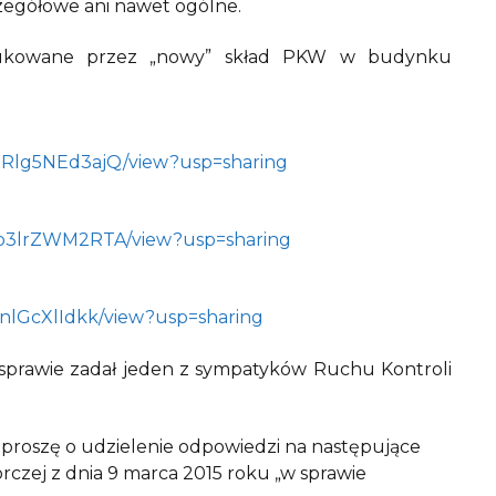
zczegółowe ani nawet ogólne.
ukowane przez „nowy” skład PKW w budynku
dqRlg5NEd3ajQ/view?usp=sharing
lZb3lrZWM2RTA/view?usp=sharing
enlGcXlIdkk/view?usp=sharing
j sprawie zadał jeden z sympatyków Ruchu Kontroli
 proszę o udzielenie odpowiedzi na następujące
czej z dnia 9 marca 2015 roku „w sprawie