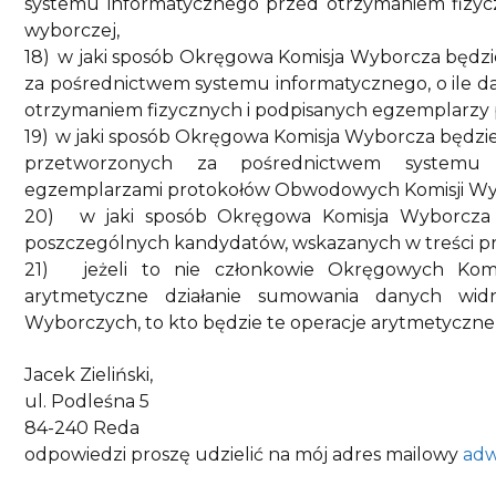
systemu informatycznego przed otrzymaniem fizy
wyborczej,
18)
w jaki sposób Okręgowa Komisja Wyborcza będz
za pośrednictwem systemu informatycznego, o ile d
otrzymaniem fizycznych i podpisanych egzemplarz
19)
w jaki sposób Okręgowa Komisja Wyborcza będzi
przetworzonych za pośrednictwem systemu i
egzemplarzami protokołów Obwodowych Komisji Wybor
20)
w jaki sposób Okręgowa Komisja Wyborcza
poszczególnych kandydatów, wskazanych w treści 
21)
jeżeli to nie członkowie Okręgowych Komi
arytmetyczne działanie sumowania danych wid
Wyborczych, to kto będzie te operacje arytmetyczne 
Jacek Zieliński,
ul. Podleśna 5
84-240 Reda
odpowiedzi proszę udzielić na mój adres mailowy
ad