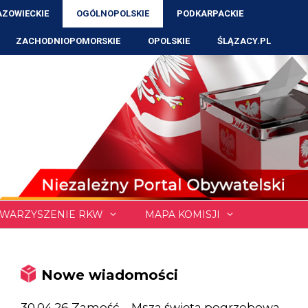
ZOWIECKIE
OGÓLNOPOLSKIE
PODKARPACKIE
ZACHODNIOPOMORSKIE
OPOLSKIE
ŚLĄZACY.PL
WARZYSZENIE RKW
MAPA KOMISJI
Nowe wiadomości
30.04.26 Zamość – Msza święta pogrzebowa,