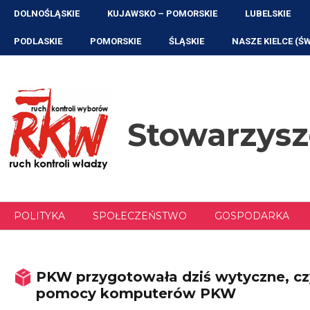
Przejdź
DOLNOŚLĄSKIE
KUJAWSKO – POMORSKIE
LUBELSKIE
do
treści
PODLASKIE
POMORSKIE
ŚLĄSKIE
NASZE KIELCE (Ś
Stowarzys
POLITYKA
SPOŁECZEŃSTWO
GOSPODARKA
PKW przygotowała dziś wytyczne, czy
pomocy komputerów PKW