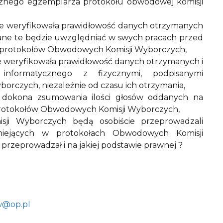
cznego egzemplarza protokołu obwodowej komisji
ie weryfikowała prawidłowość danych otrzymanych
ane te będzie uwzględniać w swych pracach przed
y protokołów Obwodowych Komisji Wyborczych,
e weryfikowała prawidłowość danych otrzymanych i
nformatycznego z fizycznymi, podpisanymi
czych, niezależnie od czasu ich otrzymania,
 dokona zsumowania ilości głosów oddanych na
protokołów Obwodowych Komisji Wyborczych,
sji Wyborczych będą osobiście przeprowadzali
niejących w protokołach Obwodowych Komisji
przeprowadzał i na jakiej podstawie prawnej ?
w@op.pl