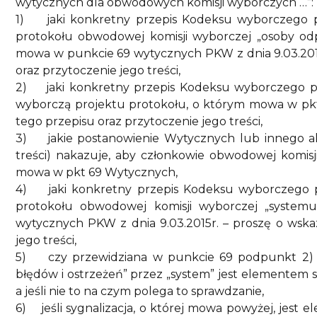
wytycznych dla obwodowych komisji wyborczych …”:
1)
jaki konkretny przepis Kodeksu wyborczego 
protokołu obwodowej komisji wyborczej „osoby odpo
mowa w punkcie 69 wytycznych PKW z dnia 9.03.2015
oraz przytoczenie jego treści,
2)
jaki konkretny przepis Kodeksu wyborczego 
wyborczą projektu protokołu, o którym mowa w pkt
tego przepisu oraz przytoczenie jego treści,
3)
jakie postanowienie Wytycznych lub innego a
treści) nakazuje, aby członkowie obwodowej komisji
mowa w pkt 69 Wytycznych,
4)
jaki konkretny przepis Kodeksu wyborczego 
protokołu obwodowej komisji wyborczej „syste
wytycznych PKW z dnia 9.03.2015r. – proszę o wska
jego treści,
5)
czy przewidziana w punkcie 69 podpunkt 2) 
błędów i ostrzeżeń” przez „system” jest elementem 
a jeśli nie to na czym polega to sprawdzanie,
6)
jeśli sygnalizacja, o której mowa powyżej, jes