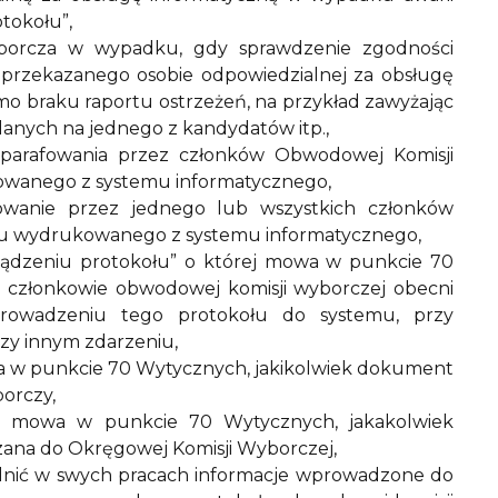
tokołu”,
borcza w wypadku, gdy sprawdzenie zgodności
przekazanego osobie odpowiedzialnej za obsługę
mo braku raportu ostrzeżeń, na przykład zawyżając
ddanych na jednego z kandydatów itp.,
parafowania przez członków Obwodowej Komisji
owanego z systemu informatycznego,
owanie przez jednego lub wszystkich członków
ołu wydrukowanego z systemu informatycznego,
ządzeniu protokołu” o której mowa w punkcie 70
y członkowie obwodowej komisji wyborczej obecni
prowadzeniu tego protokołu do systemu, przy
zy innym zdarzeniu,
a w punkcie 70 Wytycznych, jakikolwiek dokument
orczy,
m mowa w punkcie 70 Wytycznych, jakakolwiek
ana do Okręgowej Komisji Wyborczej,
nić w swych pracach informacje wprowadzone do