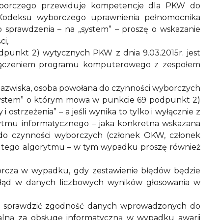
wyborczego przewiduje kompetencje dla PKW do
 2 Kodeksu wyborczego uprawnienia pełnomocnika
 sprawdzenia – na „system” – proszę o wskazanie
ci,
punkt 2) wytycznych PKW z dnia 9.03.2015r. jest
łączeniem programu komputerowego z zespołem
i nazwiska, osoba powołana do czynności wyborczych
system” o którym mowa w punkcie 69 podpunkt 2)
 ostrzeżenia” – a jeśli wynika to tylko i wyłącznie z
tmu informatycznego – jaka konkretna wskazana
a do czynności wyborczych (członek OKW, członek
a tego algorytmu – w tym wypadku proszę również
rcza w wypadku, gdy zestawienie błędów będzie
y błąd w danych liczbowych wyników głosowania w
a sprawdzić zgodność danych wprowadzonych do
alną za obsługę informatyczną w wypadku awarii