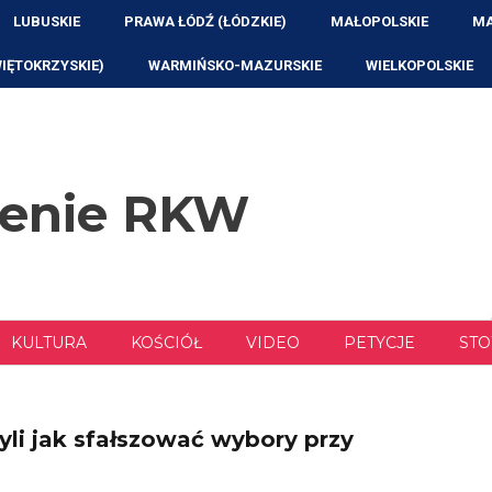
LUBUSKIE
PRAWA ŁÓDŹ (ŁÓDZKIE)
MAŁOPOLSKIE
MA
WIĘTOKRZYSKIE)
WARMIŃSKO-MAZURSKIE
WIELKOPOLSKIE
zenie RKW
KULTURA
KOŚCIÓŁ
VIDEO
PETYCJE
STO
li jak sfałszować wybory przy