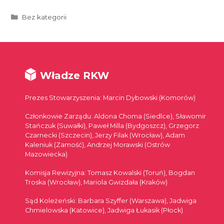
Kategorie
Bez kategorii
Władze RKW
Prezes Stowarzyszenia: Marcin Dybowski (Komorów)
Członkowie Zarządu: Aldona Choma (Siedlce), Sławomir
Stańczuk (Suwałki), Paweł Milla (Bydgoszcz), Grzegorz
Czarnecki (Szczecin), Jerzy Filak (Wrocław), Adam
Kaleniuk (Zamość), Andrzej Morawski (Ostrów
Mazowiecka)
Komisja Rewizyjna: Tomasz Kowalski (Toruń), Bogdan
Troska (Wrocław), Mariola Gwizdała (Kraków)
Sąd Koleżeński: Barbara Szyffer (Warszawa), Jadwiga
Chmielowska (Katowice), Jadwiga Łukasik (Płock)