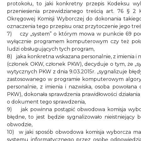
protokołu, to jaki konkretny przepis Kodeksu 
przeniesienia przewidzianego treścią art. 76 §
Okręgowej Komisji Wyborczej do dokonania takiego
oznaczenia tego przepisu oraz przytoczenie jego treś
7)
czy „system” o którym mowa w punkcie 69 pod
wyłącznie programem komputerowym czy też po
ludzi obsługujących tych program,
8)
jaka konkretna wskazana personalnie, z imienia 
(członek OKW, członek PKW), decyduje o tym, że „
wytycznych PKW z dnia 9.03.2015r. „sygnalizuje błędy i
zastosowanego w programie komputerowym algory
personalnie, z imienia i nazwiska, osoba powołan
PKW), dokonała sprawdzenia prawidłowości działani
o dokument tego sprawdzenia,
9)
jak powinna postąpić obwodowa komisja wybo
błędne, to jest będzie sygnalizowało nieistniejąc
obwodzie,
10)
w jaki sposób obwodowa komisja wyborcza m
systemu informatycznego przez osobę odpowiedzi