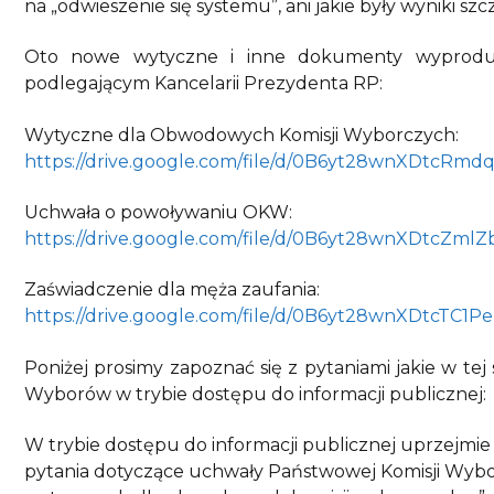
na „odwieszenie się systemu”, ani jakie były wyniki s
Oto nowe wytyczne i inne dokumenty wyprod
podlegającym Kancelarii Prezydenta RP:
Wytyczne dla Obwodowych Komisji Wyborczych:
https://drive.google.com/file/d/0B6yt28wnXDtcRm
Uchwała o powoływaniu OKW:
https://drive.google.com/file/d/0B6yt28wnXDtcZm
Zaświadczenie dla męża zaufania:
https://drive.google.com/file/d/0B6yt28wnXDtcTC1P
Poniżej prosimy zapoznać się z pytaniami jakie w te
Wyborów w trybie dostępu do informacji publicznej:
W trybie dostępu do informacji publicznej uprzejmie
pytania dotyczące uchwały Państwowej Komisji Wybor