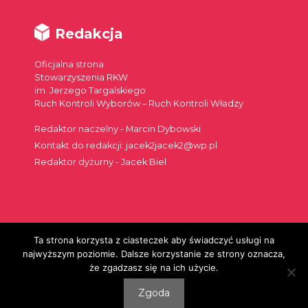
Redakcja
Oficjalna strona
Stowarzyszenia RKW
im. Jerzego Targalskiego
Ruch Kontroli Wyborów – Ruch Kontroli Władzy
Redaktor naczelny - Marcin Dybowski
Kontakt do redakcji: jacek2jacek2@wp.pl
Redaktor dyżurny - Jacek Biel
Ta strona korzysta z ciasteczek aby świadczyć usługi na
Szukaj:
najwyższym poziomie. Dalsze korzystanie ze strony oznacza,
że zgadzasz się na ich użycie.
Zgoda
© 2026