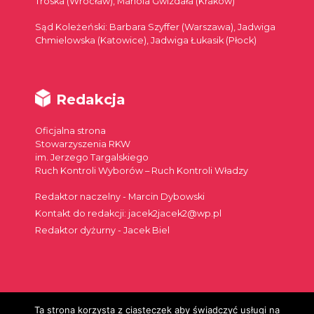
Troska (Wrocław), Mariola Gwizdała (Kraków)
Sąd Koleżeński: Barbara Szyffer (Warszawa), Jadwiga
Chmielowska (Katowice), Jadwiga Łukasik (Płock)
Redakcja
Oficjalna strona
Stowarzyszenia RKW
im. Jerzego Targalskiego
Ruch Kontroli Wyborów – Ruch Kontroli Władzy
Redaktor naczelny - Marcin Dybowski
Kontakt do redakcji: jacek2jacek2@wp.pl
Redaktor dyżurny - Jacek Biel
Ta strona korzysta z ciasteczek aby świadczyć usługi na