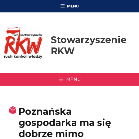
Przejdź
MENU
do
treści
Stowarzyszenie
RKW
MENU
Poznańska
gospodarka ma się
dobrze mimo