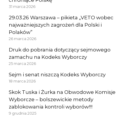
chroniące Polskę
31 marca 2026
29.03.26 Warszawa – pikieta „VETO wobec
najważniejszych zagrożeń dla Polski i
Polaków”
26 marca 2026
Druk do pobrania dotyczący sejmowego
zamachu na Kodeks Wyborczy
25 marca 2026
Sejm i senat niszczą Kodeks Wyborczy
18 marca 2026
Skok Tuska i Żurka na Obwodowe Komisje
Wyborcze – bolszewickie metody
zablokowania kontroli wyborów!!!
9 grudnia 2025