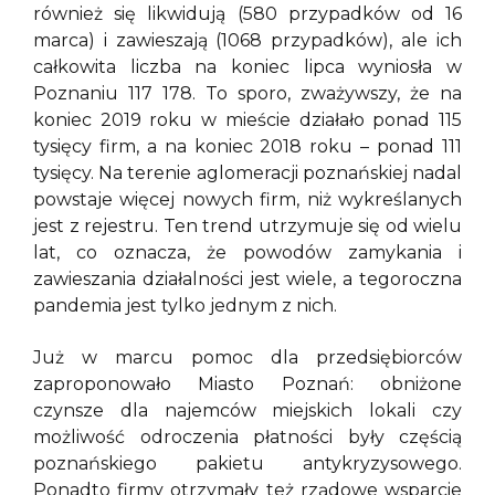
również się likwidują (580 przypadków od 16
marca) i zawieszają (1068 przypadków), ale ich
całkowita liczba na koniec lipca wyniosła w
Poznaniu 117 178. To sporo, zważywszy, że na
koniec 2019 roku w mieście działało ponad 115
tysięcy firm, a na koniec 2018 roku – ponad 111
tysięcy. Na terenie aglomeracji poznańskiej nadal
powstaje więcej nowych firm, niż wykreślanych
jest z rejestru. Ten trend utrzymuje się od wielu
lat, co oznacza, że powodów zamykania i
zawieszania działalności jest wiele, a tegoroczna
pandemia jest tylko jednym z nich.
Już w marcu pomoc dla przedsiębiorców
zaproponowało Miasto Poznań: obniżone
czynsze dla najemców miejskich lokali czy
możliwość odroczenia płatności były częścią
poznańskiego pakietu antykryzysowego.
Ponadto firmy otrzymały też rządowe wsparcie