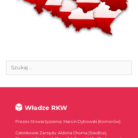
Szukaj:
Władze RKW
Prezes Stowarzyszenia: Marcin Dybowski (Komorów)
Członkowie Zarządu: Aldona Choma (Siedlce),