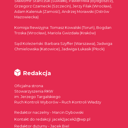
Sławomir Stańczuk (Suwałki), Paweł Milla (Bydgoszcz),
Grzegorz Czarnecki (Szczecin), Jerzy Filak (Wrocław),
Adam Kaleniuk (Zamość), Andrzej Morawski (Ostrów
Mazowiecka)
Komisja Rewizyjna: Tomasz Kowalski (Toruń), Bogdan
Troska (Wrocław), Mariola Gwizdała (Kraków)
Sąd Koleżeński: Barbara Szyffer (Warszawa), Jadwiga
Chmielowska (Katowice), Jadwiga Łukasik (Płock)
Redakcja
Oficjalna strona
Stowarzyszenia RKW
im. Jerzego Targalskiego
Ruch Kontroli Wyborów – Ruch Kontroli Władzy
Redaktor naczelny - Marcin Dybowski
Kontakt do redakcji: jacek2jacek2@wp.pl
Redaktor dyżurny - Jacek Biel