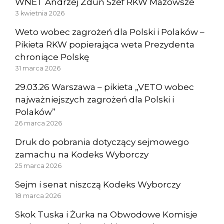
WNET Andrzej Zdun Szef RKW Mazowsze
3 kwietnia 2026
Weto wobec zagrożeń dla Polski i Polaków –
Pikieta RKW popierająca weta Prezydenta
chroniące Polskę
31 marca 2026
29.03.26 Warszawa – pikieta „VETO wobec
najważniejszych zagrożeń dla Polski i
Polaków”
26 marca 2026
Druk do pobrania dotyczący sejmowego
zamachu na Kodeks Wyborczy
25 marca 2026
Sejm i senat niszczą Kodeks Wyborczy
18 marca 2026
Skok Tuska i Żurka na Obwodowe Komisje