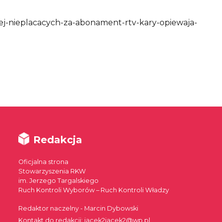
cej-nieplacacych-za-abonament-rtv-kary-opiewaja-
Redakcja
Oficjalna strona
Stowarzyszenia RKW
im. Jerzego Targalskiego
Ruch Kontroli Wyborów – Ruch Kontroli Władzy
Redaktor naczelny - Marcin Dybowski
Kontakt do redakcji: jacek2jacek2@wp.pl