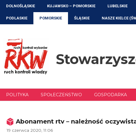
Przejdź
DOLNOŚLĄSKIE
KUJAWSKO – POMORSKIE
LUBELSKIE
do
treści
PODLASKIE
POMORSKIE
ŚLĄSKIE
NASZE KIELCE (Ś
Stowarzys
POLITYKA
SPOŁECZEŃSTWO
GOSPODARKA
Abonament rtv – należność oczywista
19 czerwca 2020, 11:06