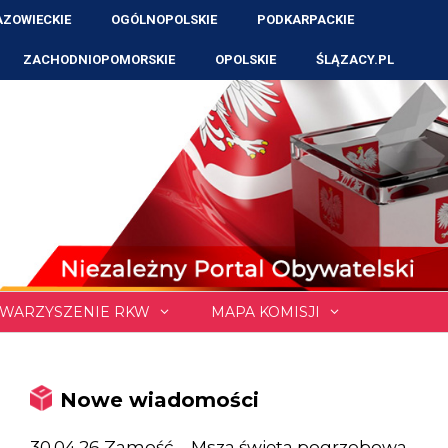
ZOWIECKIE
OGÓLNOPOLSKIE
PODKARPACKIE
ZACHODNIOPOMORSKIE
OPOLSKIE
ŚLĄZACY.PL
WARZYSZENIE RKW
MAPA KOMISJI
Nowe wiadomości
30.04.26 Zamość – Msza święta pogrzebowa,