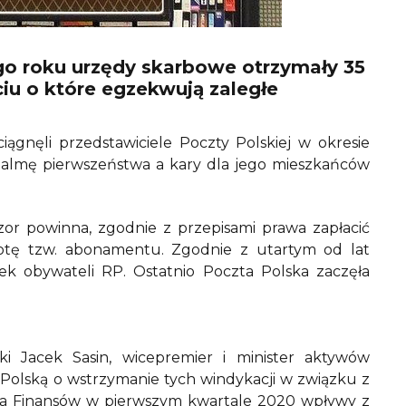
go roku urzędy skarbowe otrzymały 35
iu o które egzekwują zaległe
gnęli przedstawiciele Poczty Polskiej w okresie
palmę pierwszeństwa a kary dla jego mieszkańców
zor powinna, zgodnie z przepisami prawa zapłacić
otę tzw. abonamentu. Zgodnie z utartym od lat
ek obywateli RP. Ostatnio Poczta Polska zaczęła
ki Jacek Sasin, wicepremier i minister aktywów
olską o wstrzymanie tych windykacji w związku z
wa Finansów w pierwszym kwartale 2020 wpływy z