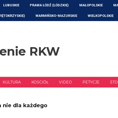
LUBUSKIE
PRAWA ŁÓDŹ (ŁÓDZKIE)
MAŁOPOLSKIE
MA
WIĘTOKRZYSKIE)
WARMIŃSKO-MAZURSKIE
WIELKOPOLSKIE
zenie RKW
KULTURA
KOŚCIÓŁ
VIDEO
PETYCJE
STO
 nie dla każdego