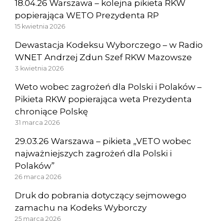
18.04.26 Warszawa – kolejna pikieta RKW
popierająca WETO Prezydenta RP
15 kwietnia 2026
Dewastacja Kodeksu Wyborczego – w Radio
WNET Andrzej Zdun Szef RKW Mazowsze
3 kwietnia 2026
Weto wobec zagrożeń dla Polski i Polaków –
Pikieta RKW popierająca weta Prezydenta
chroniące Polskę
31 marca 2026
29.03.26 Warszawa – pikieta „VETO wobec
najważniejszych zagrożeń dla Polski i
Polaków”
26 marca 2026
Druk do pobrania dotyczący sejmowego
zamachu na Kodeks Wyborczy
25 marca 2026