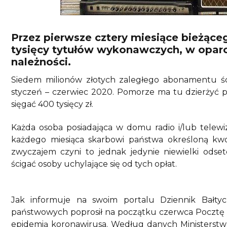
Przez pierwsze cztery miesiące bieżące
tysięcy tytułów wykonawczych, w oparc
należności.
Siedem milionów złotych zaległego abonamentu ścią
styczeń – czerwiec 2020. Pomorze ma tu dzierżyć 
sięgać 400 tysięcy zł.
Każda osoba posiadająca w domu radio i/lub telewi
każdego miesiąca skarbowi państwa określoną kw
zwyczajem czyni to jednak jedynie niewielki odset
ścigać osoby uchylające się od tych opłat.
Jak informuje na swoim portalu Dziennik Bałtyc
państwowych poprosił na początku czerwca Pocztę P
epidemią koronawirusa. Według danych Ministerst