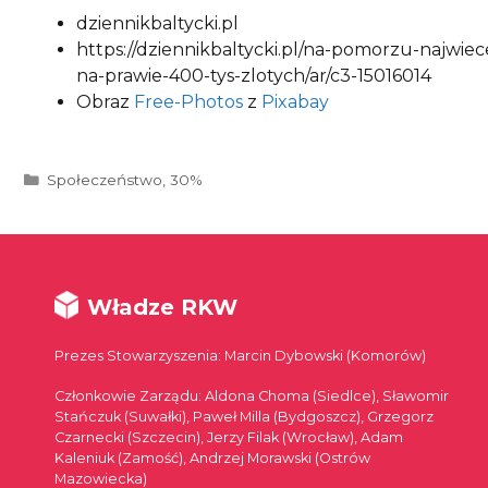
dziennikbaltycki.pl
https://dziennikbaltycki.pl/na-pomorzu-najwie
na-prawie-400-tys-zlotych/ar/c3-15016014
Obraz
Free-Photos
z
Pixabay
Kategorie
Społeczeństwo
,
30%
Władze RKW
Prezes Stowarzyszenia: Marcin Dybowski (Komorów)
Członkowie Zarządu: Aldona Choma (Siedlce), Sławomir
Stańczuk (Suwałki), Paweł Milla (Bydgoszcz), Grzegorz
Czarnecki (Szczecin), Jerzy Filak (Wrocław), Adam
Kaleniuk (Zamość), Andrzej Morawski (Ostrów
Mazowiecka)