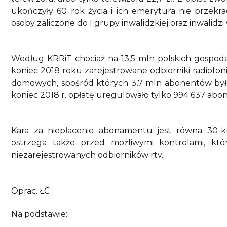
ukończyły 60 rok życia i ich emerytura nie przekr
osoby zaliczone do I grupy inwalidzkiej oraz inwalidzi 
Według KRRiT chociaż na 13,5 mln polskich gospoda
koniec 2018 roku zarejestrowane odbiorniki radiofoni
domowych, spośród których 3,7 mln abonentów było
koniec 2018 r. opłatę uregulowało tylko 994 637 ab
Kara za niepłacenie abonamentu jest równa 30-krot
ostrzega także przed możliwymi kontrolami, kt
niezarejestrowanych odbiorników rtv.
Oprac. ŁC
Na podstawie: