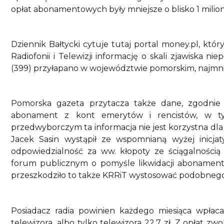
opłat abonamentowych były mniejsze o blisko 1 milio
Dziennik Bałtycki cytuje tutaj portal money.pl, kt
Radiofonii i Telewizji informację o skali zjawiska n
(399) przyłapano w województwie pomorskim, najmnie
Pomorska gazeta przytacza także dane, zgodnie
abonament z kont emerytów i rencistów, w ty
przedwyborczym ta informacja nie jest korzystna dla 
Jacek Sasin wystąpił ze wspomnianą wyżej inicjat
odpowiedzialność za ww. kłopoty ze ściągalnośc
forum publicznym o pomyśle likwidacji abonamentu
przeszkodziło to także KRRiT wystosować podobnego
Posiadacz radia powinien każdego miesiąca wpłacać
telewizora, albo tylko telewizora 22,7 zł. Z opłat zw