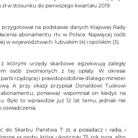
n zł w stosunku do pierwszego kwartału 2019.
óry przygotował na podstawie danych Krajowej Rady
iepłacenia abonamentu rtv w Polsce. Najwięcej osób
j w województwach: lubuskim (4) i opolskim (3).
 z którymi urzędy skarbowe egzekwują zaległy
m osób zwolnionych z tej opłaty. W okresie
partii rządzącej i prawdopodobnie dlatego minister
ywą. A przy okazji przypisał Donaldowi Tuskowi
ią abonamentu, ponieważ wspomniał on kiedyś na
. Było to wprawdzie już 12 lat temu, jednak nie
 oświadczenia.
 do Skarbu Państwa 7 zł, a posiadacz i radia, i
olnione są osoby, które ukończyły 75 rok życia, albo