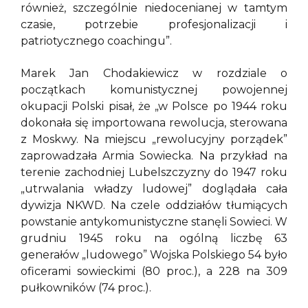
również, szczególnie niedocenianej w tamtym
czasie, potrzebie profesjonalizacji i
patriotycznego coachingu”.
Marek Jan Chodakiewicz w rozdziale o
początkach komunistycznej powojennej
okupacji Polski pisał, że „w Polsce po 1944 roku
dokonała się importowana rewolucja, sterowana
z Moskwy. Na miejscu „rewolucyjny porządek”
zaprowadzała Armia Sowiecka. Na przykład na
terenie zachodniej Lubelszczyzny do 1947 roku
„utrwalania władzy ludowej” doglądała cała
dywizja NKWD. Na czele oddziałów tłumiących
powstanie antykomunistyczne stanęli Sowieci. W
grudniu 1945 roku na ogólną liczbę 63
generałów „ludowego” Wojska Polskiego 54 było
oficerami sowieckimi (80 proc.), a 228 na 309
pułkowników (74 proc.).