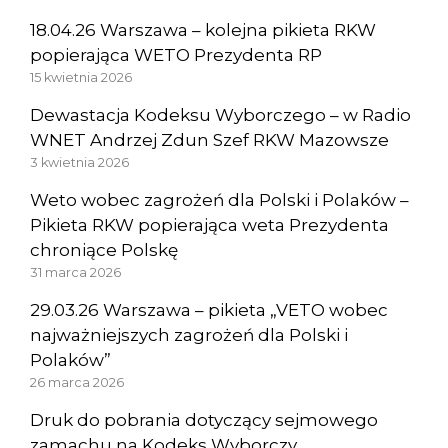
18.04.26 Warszawa – kolejna pikieta RKW
popierająca WETO Prezydenta RP
15 kwietnia 2026
Dewastacja Kodeksu Wyborczego – w Radio
WNET Andrzej Zdun Szef RKW Mazowsze
3 kwietnia 2026
Weto wobec zagrożeń dla Polski i Polaków –
Pikieta RKW popierająca weta Prezydenta
chroniące Polskę
31 marca 2026
29.03.26 Warszawa – pikieta „VETO wobec
najważniejszych zagrożeń dla Polski i
Polaków”
26 marca 2026
Druk do pobrania dotyczący sejmowego
zamachu na Kodeks Wyborczy