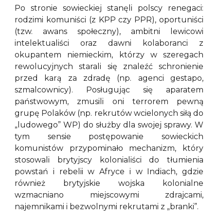
Po stronie sowieckiej stanęli polscy renegaci:
rodzimi komuniści (z KPP czy PPR), oportuniści
(tzw. awans społeczny), ambitni lewicowi
intelektualiści oraz dawni kolaboranci z
okupantem niemieckim, którzy w szeregach
rewolucyjnych starali się znaleźć schronienie
przed karą za zdradę (np. agenci gestapo,
szmalcownicy). Posługując się aparatem
państwowym, zmusili oni terrorem pewną
grupę Polaków (np. rekrutów wcielonych siłą do
„ludowego” WP) do służby dla swojej sprawy. W
tym sensie postępowanie sowieckich
komunistów przypominało mechanizm, który
stosowali brytyjscy kolonialiści do tłumienia
powstań i rebelii w Afryce i w Indiach, gdzie
również brytyjskie wojska kolonialne
wzmacniano miejscowymi zdrajcami,
najemnikami i bezwolnymi rekrutami z „branki”.