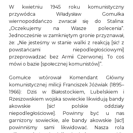
W kwietniu 1945 roku komunistyczny
przywódca Władysław Gomułka
wiernopoddańczo zwracał się do Stalina:
„Oczekujemy na Wasze polecenia”.
Jednocześnie w zamkniętym gronie przyznawał,
że: „Nie jesteśmy w stanie walki z reakcją [sic! z
powstańcami niepodległościowymi]
przeprowadzać bez Armii Czerwonej. To coś
mówi o bazie [społecznej komunistów]”.
Gomułce wtórował Komendant Główny
komunistycznej milicji Franciszek Jóźwiak (1895–
1966): Dziś w Białostockiem, Lubelskiem i
Rzeszowskiem wojska sowieckie likwidują bandy
akowskie [sic! polskie oddziały
niepodległościowe]. Powinny być u nas
garnizony sowieckie, ale bandy akowskie [sic!]
powinniśmy sami likwidować. Nasza rola