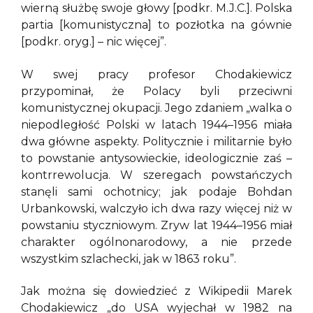
wierną służbę swoje głowy [podkr. M.J.C.]. Polska
partia [komunistyczna] to pozłotka na gównie
[podkr. oryg.] – nic więcej”.
W swej pracy profesor Chodakiewicz
przypominał, że Polacy byli przeciwni
komunistycznej okupacji. Jego zdaniem „walka o
niepodległość Polski w latach 1944–1956 miała
dwa główne aspekty. Politycznie i militarnie było
to powstanie antysowieckie, ideologicznie zaś –
kontrrewolucja. W szeregach powstańczych
stanęli sami ochotnicy; jak podaje Bohdan
Urbankowski, walczyło ich dwa razy więcej niż w
powstaniu styczniowym. Zryw lat 1944–1956 miał
charakter ogólnonarodowy, a nie przede
wszystkim szlachecki, jak w 1863 roku”.
Jak można się dowiedzieć z Wikipedii Marek
Chodakiewicz „do USA wyjechał w 1982 na