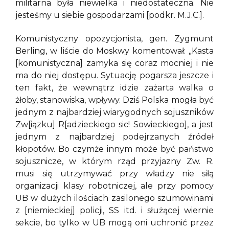
militarna była niewielka i niedostateczna. Nie
jesteśmy u siebie gospodarzami [podkr. M.J.C.].
Komunistyczny opozycjonista, gen. Zygmunt
Berling, w liście do Moskwy komentował: „Kasta
[komunistyczna] zamyka się coraz mocniej i nie
ma do niej dostępu. Sytuację pogarsza jeszcze i
ten fakt, że wewnątrz idzie zażarta walka o
żłoby, stanowiska, wpływy. Dziś Polska mogła być
jednym z najbardziej wiarygodnych sojuszników
Zw[iązku] R[adzieckiego sic! Sowieckiego], a jest
jednym z najbardziej podejrzanych źródeł
kłopotów. Bo czymże innym może być państwo
sojusznicze, w którym rząd przyjazny Zw. R.
musi się utrzymywać przy władzy nie siłą
organizacji klasy robotniczej, ale przy pomocy
UB w dużych ilościach zasilonego szumowinami
z [niemieckiej] policji, SS itd. i służącej wiernie
sekcie, bo tylko w UB mogą oni uchronić przez