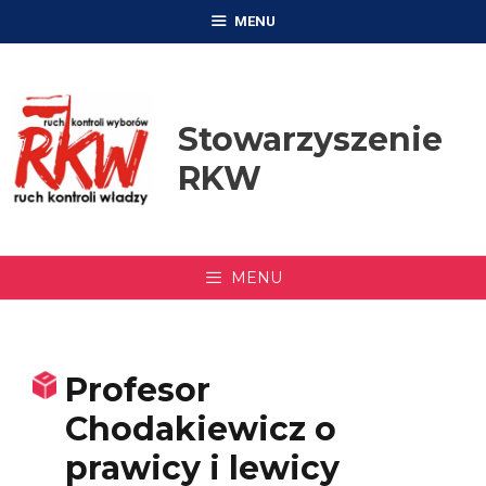
Przejdź
MENU
do
treści
Stowarzyszenie
RKW
MENU
Profesor
Chodakiewicz o
prawicy i lewicy