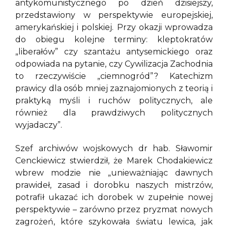
antykomunistycznego po dzień dzisiejszy,
przedstawiony w perspektywie europejskiej,
amerykańskiej i polskiej. Przy okazji wprowadza
do obiegu kolejne terminy: kleptokratów
„liberałów” czy szantażu antysemickiego oraz
odpowiada na pytanie, czy Cywilizacja Zachodnia
to rzeczywiście „ciemnogród”? Katechizm
prawicy dla osób mniej zaznajomionych z teorią i
praktyką myśli i ruchów politycznych, ale
również dla prawdziwych politycznych
wyjadaczy”.
Szef archiwów wojskowych dr hab. Sławomir
Cenckiewicz stwierdził, że Marek Chodakiewicz
wbrew modzie nie „unieważniając dawnych
prawideł, zasad i dorobku naszych mistrzów,
potrafił ukazać ich dorobek w zupełnie nowej
perspektywie – zarówno przez pryzmat nowych
zagrożeń, które szykowała światu lewica, jak