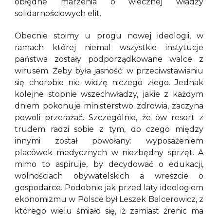
obłędne marzenia o wiecznej władzy
solidarnościowych elit.
Obecnie stoimy u progu nowej ideologii, w
ramach której niemal wszystkie instytucje
państwa zostały podporządkowane walce z
wirusem. Żeby była jasność: w przeciwstawianiu
się chorobie nie widzę niczego złego. Jednak
kolejne stopnie wszechwładzy, jakie z każdym
dniem pokonuje ministerstwo zdrowia, zaczyna
powoli przerażać. Szczególnie, że ów resort z
trudem radzi sobie z tym, do czego między
innymi został powołany: wyposażeniem
placówek medycznych w niezbędny sprzęt. A
mimo to aspiruje, by decydować o edukacji,
wolnościach obywatelskich a wreszcie o
gospodarce. Podobnie jak przed laty ideologiem
ekonomizmu w Polsce był Leszek Balcerowicz, z
którego wielu śmiało się, iż zamiast źrenic ma