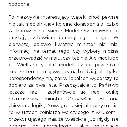
podobne.
To niezwykle interesujący wątek, choć pewnie
nie tak medialny, jak kolejne doniesienia o liczbie
zachorowań na świecie. Modele Szumowskiego
urastają już bowiem do rangi legendarnych. W
pierwszej połowie kwietnia minister nie miał
informacji na temat tego, czy wybory można
przeprowadzić w maju, czy też nie. Ale niedługo
po Wielkanocy jakiś model już podpowiedział
mu, że termin majowy jak najbardziej, ale tylko
korespondencyjnie, zaś w lokalach wyborczy to
dopiero za dwa lata. Przeczytajcie to Państwo
jeszcze raz i zastanówcie się nad logikę
rozumowania ministra. Oczywiście jest ona
zbieżna z logiką Nowogrodzkiej, ale przyznacie,
że w ustach żołnierza walczącego z wirusem i
przekonującego nas, że właściwie już nigdy nie
wrócimy do normalności, takie enuncjacje