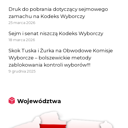
Druk do pobrania dotyczący sejmowego
zamachu na Kodeks Wyborczy
25 marca 2026
Sejm i senat niszczą Kodeks Wyborczy
18 marca 2026
Skok Tuska i Żurka na Obwodowe Komisje
Wyborcze – bolszewickie metody
zablokowania kontroli wyborów!!!
9 grudnia 2025
Województwa