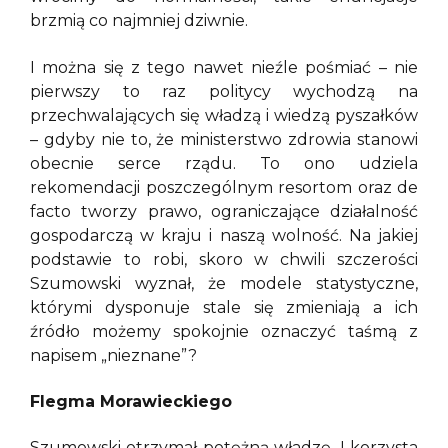
brzmią co najmniej dziwnie.
I można się z tego nawet nieźle pośmiać – nie
pierwszy to raz politycy wychodzą na
przechwalających się władzą i wiedzą pyszałków
– gdyby nie to, że ministerstwo zdrowia stanowi
obecnie serce rządu. To ono udziela
rekomendacji poszczególnym resortom oraz de
facto tworzy prawo, ograniczające działalność
gospodarczą w kraju i naszą wolność. Na jakiej
podstawie to robi, skoro w chwili szczerości
Szumowski wyznał, że modele statystyczne,
którymi dysponuje stale się zmieniają a ich
źródło możemy spokojnie oznaczyć taśmą z
napisem „nieznane”?
Flegma Morawieckiego
Szumowski otrzymał potężną władzę. I korzysta