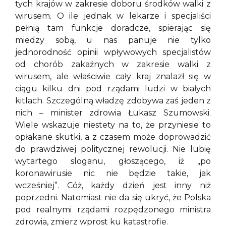
tych krajów w zakresie doboru środków walki z
wirusem. O ile jednak w lekarze i specjaliści
pełnią tam funkcje doradcze, spierając się
miedzy sobą, u nas panuje nie tylko
jednorodność opinii wpływowych specjalistów
od chorób zakaźnych w zakresie walki z
wirusem, ale właściwie cały kraj znalazł się w
ciągu kilku dni pod rządami ludzi w białych
kitlach. Szczególną władzę zdobywa zaś jeden z
nich – minister zdrowia Łukasz Szumowski.
Wiele wskazuje niestety na to, że przyniesie to
opłakane skutki, a z czasem może doprowadzić
do prawdziwej politycznej rewolucji. Nie lubię
wytartego sloganu, głoszącego, iż „po
koronawirusie nic nie będzie takie, jak
wcześniej”. Cóż, każdy dzień jest inny niż
poprzedni. Natomiast nie da się ukryć, że Polska
pod realnymi rządami rozpędzonego ministra
zdrowia, zmierz wprost ku katastrofie.