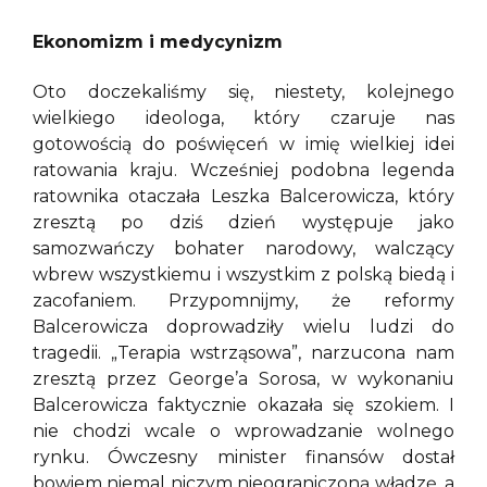
Ekonomizm i medycynizm
Oto doczekaliśmy się, niestety, kolejnego
wielkiego ideologa, który czaruje nas
gotowością do poświęceń w imię wielkiej idei
ratowania kraju. Wcześniej podobna legenda
ratownika otaczała Leszka Balcerowicza, który
zresztą po dziś dzień występuje jako
samozwańczy bohater narodowy, walczący
wbrew wszystkiemu i wszystkim z polską biedą i
zacofaniem. Przypomnijmy, że reformy
Balcerowicza doprowadziły wielu ludzi do
tragedii. „Terapia wstrząsowa”, narzucona nam
zresztą przez George’a Sorosa, w wykonaniu
Balcerowicza faktycznie okazała się szokiem. I
nie chodzi wcale o wprowadzanie wolnego
rynku. Ówczesny minister finansów dostał
bowiem niemal niczym nieograniczoną władzę, a