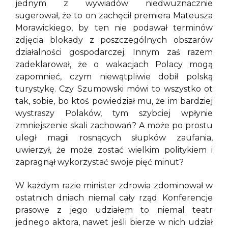
jednym z wywiadów niedwuznacznie
sugerował, że to on zachęcił premiera Mateusza
Morawickiego, by ten nie podawał terminów
zdjęcia blokady z poszczególnych obszarów
działalności gospodarczej. Innym zaś razem
zadeklarował, że o wakacjach Polacy mogą
zapomnieć, czym niewątpliwie dobił polską
turystykę. Czy Szumowski mówi to wszystko ot
tak, sobie, bo ktoś powiedział mu, że im bardziej
wystraszy Polaków, tym szybciej wpłynie
zmniejszenie skali zachowań? A może po prostu
uległ magii rosnących słupków zaufania,
uwierzył, że może zostać wielkim politykiem i
zapragnął wykorzystać swoje pięć minut?
W każdym razie minister zdrowia zdominował w
ostatnich dniach niemal cały rząd. Konferencje
prasowe z jego udziałem to niemal teatr
jednego aktora, nawet jeśli bierze w nich udział