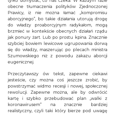
tylko domyślać, co nas czeka. W każdym razie
obecne tłumaczenia polityków Zjednoczonej
Prawicy, iż nie można łamać „kompromisu
aborcyjnego”, bo takie działania utorują drogę
do władzy proaborcyjnym radykałom, mogą
brzmieć w kontekście obecnych działań rządu
jak ponury żart. Lub po prostu kpina. Znacznie
szybciej bowiem lewicowe ugrupowania dorwą
się do władzy, maszerując po plecach ministra
Szumowskiego niż z powodu zakazu aborcji
eugenicznej.
Przeczytawszy ów tekst, zapewne ciekawi
jesteście, czy można coś jeszcze zrobić, by
powstrzymać widmo recesji i nowej, społecznej
rewolucji. Zapewne można, ale by odwrócić
kartę i szybko przebudować plan „walki z
koronawirusem” na znacznie bardziej
realistyczny, czyli taki który bierze pod uwagę