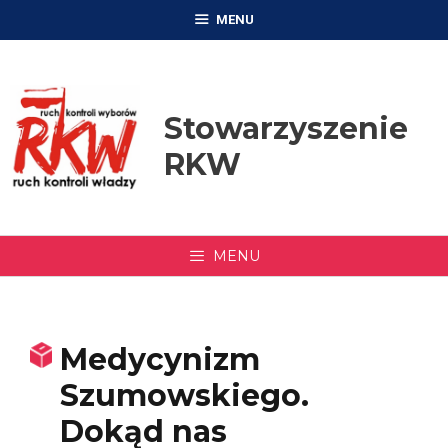
Przejdź
MENU
do
treści
Stowarzyszenie
RKW
MENU
Medycynizm
Szumowskiego.
Dokąd nas