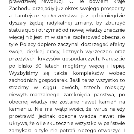
prawdziwej rewolucji. O ile bowiem kraje
Zachodu przejadły już okres swojego prosperity
a tamtejsze społeczeństwa już gdzieniegdzie
dyszały żądzą radykalnej zmiany, by zburzyć
status quo i otrzymać od nowej władzy znacznie
więcej niż jest im w stanie zaoferować obecna, o
tyle Polacy dopiero zaczynali dostrzegać efekty
swojej ciężkiej pracy, licznych wyrzeczeń oraz
przeżytych kryzysów gospodarczych. Nareszcie
po blisko 30 latach mogliśmy więcej i lepiej.
Wyzbyliśmy się także kompleksów wobec
zachodnich gospodarek. Jeśli teraz wszystko to
stracimy w ciągu dwóch, trzech miesięcy
niewytłumaczalnego zamknięcia państwa, po
obecnej władzy nie zostanie nawet kamień na
kamieniu. Nie ma wątpliwości, że wirus należy
przetrawić, jednak obecna władza nawet nie
ukrywa, że o ile skutecznie wszystko w państwie
zamykała, o tyle nie potrafi niczego otworzyć. I