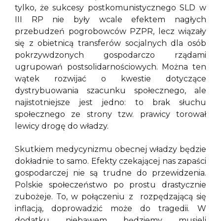
tylko, że sukcesy postkomunistycznego SLD w
III RP nie były wcale efektem nagłych
przebudzeń pogrobowców PZPR, lecz wiązały
się z obietnicą transferów socjalnych dla osób
pokrzywdzonych gospodarczo rządami
ugrupowań postsolidarnościowych. Można ten
wątek rozwijać o kwestie dotyczące
dystrybuowania szacunku społecznego, ale
najistotniejsze jest jedno: to brak słuchu
społecznego ze strony tzw. prawicy torował
lewicy drogę do władzy.
Skutkiem medycynizmu obecnej władzy będzie
dokładnie to samo. Efekty czekającej nas zapaści
gospodarczej nie są trudne do przewidzenia.
Polskie społeczeństwo po prostu drastycznie
zubożeje. To, w połączeniu z rozpędzającą się
inflacją, doprowadzić może do tragedii. W
dodatku niebawem będziemy musieli