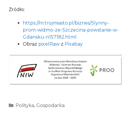
Źródło:
https://m.trojmiasto.pl/biznes/Slynny-
prom-widmo-ze-Szczecina-powstanie-w-
Gdansku-n157182.html
Obraz
pixelRaw
z
Pixabay
Kategorie
Polityka
,
Gospodarka