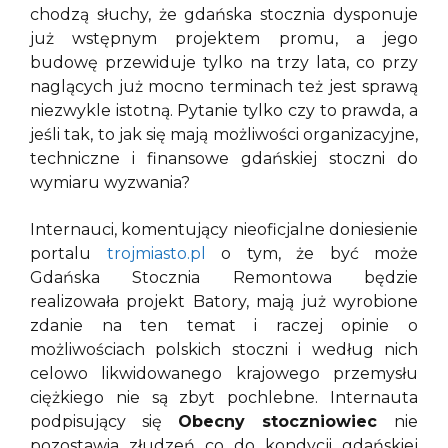
chodzą słuchy, że gdańska stocznia dysponuje
już wstępnym projektem promu, a jego
budowę przewiduje tylko na trzy lata, co przy
naglących już mocno terminach też jest sprawą
niezwykle istotną. Pytanie tylko czy to prawda, a
jeśli tak, to jak się mają możliwości organizacyjne,
techniczne i finansowe gdańskiej stoczni do
wymiaru wyzwania?
Internauci, komentujący nieoficjalne doniesienie
portalu
trojmiasto.pl
o tym, że być może
Gdańska Stocznia Remontowa będzie
realizowała projekt Batory, mają już wyrobione
zdanie na ten temat i raczej opinie o
możliwościach polskich stoczni i według nich
celowo likwidowanego krajowego przemysłu
ciężkiego nie są zbyt pochlebne. Internauta
podpisujący się
Obecny stoczniowiec
nie
pozostawia złudzeń co do kondycji gdańskiej