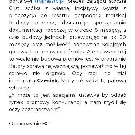
portalowi
trojmiasto.pl
prezes zarządu stoczni
Crist, spółka z własnej inicjatywy wyszła z
propozycją do resortu gospodarki morskiej
budowy promów, deklarując sporządzenie
dokumentacji roboczej w okresie 8 miesięcy, a
czas budowy jednostki przewidując na ok. 30
miesięcy oraz możliwość oddawania kolejnych
gotowych promów co pół roku. Ale najwyraźniej
to wcale nie budowa promów jest w programie
Batory sprawą najważniejszą, ponieważ nic w tej
sprawie nie drgnęło. Oby racji nie miał
internauta
Czesiek,
który tak widzi tę patową
sytuację:
,,A może to jest specjalna ustawka by oddać
rynek promowy konkurencji a nam mydli się
oczy pozoranctwem”.
Opracowanie BC