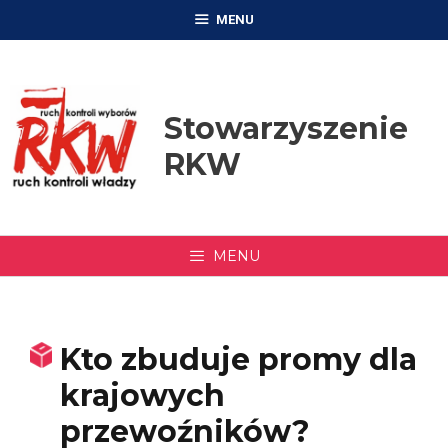
Przejdź
MENU
do
treści
Stowarzyszenie
RKW
MENU
Kto zbuduje promy dla
krajowych
przewoźników?