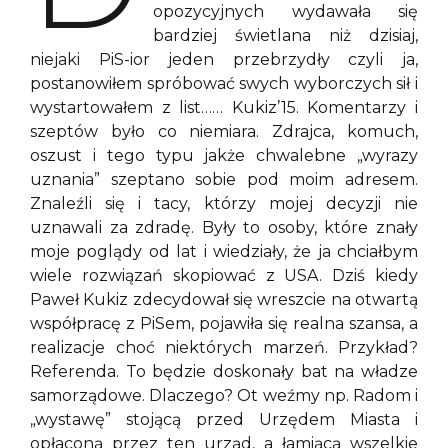
opozycyjnych wydawała się
bardziej świetlana niż dzisiaj,
niejaki PiS-ior jeden przebrzydły czyli ja,
postanowiłem spróbować swych wyborczych sił i
wystartowałem z list…… Kukiz’15. Komentarzy i
szeptów było co niemiara. Zdrajca, komuch,
oszust i tego typu jakże chwalebne „wyrazy
uznania” szeptano sobie pod moim adresem.
Znaleźli się i tacy, którzy mojej decyzji nie
uznawali za zdradę. Były to osoby, które znały
moje poglądy od lat i wiedziały, że ja chciałbym
wiele rozwiązań skopiować z USA. Dziś kiedy
Paweł Kukiz zdecydował się wreszcie na otwartą
współpracę z PiSem, pojawiła się realna szansa, a
realizacje choć niektórych marzeń. Przykład?
Referenda. To będzie doskonały bat na władze
samorządowe. Dlaczego? Ot weźmy np. Radom i
„wystawę” stojącą przed Urzędem Miasta i
opłaconą przez ten urząd, a łamiącą wszelkie