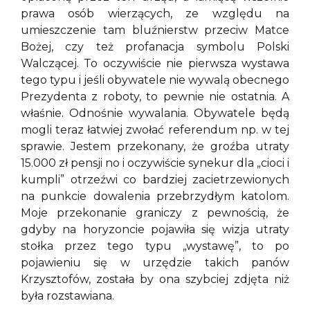
prawa osób wierzących, ze względu na
umieszczenie tam bluźnierstw przeciw Matce
Bożej, czy też profanacja symbolu Polski
Walczącej. To oczywiście nie pierwsza wystawa
tego typu i jeśli obywatele nie wywalą obecnego
Prezydenta z roboty, to pewnie nie ostatnia. A
właśnie. Odnośnie wywalania. Obywatele będą
mogli teraz łatwiej zwołać referendum np. w tej
sprawie. Jestem przekonany, że groźba utraty
15.000 zł pensji no i oczywiście synekur dla „cioci i
kumpli” otrzeźwi co bardziej zacietrzewionych
na punkcie dowalenia przebrzydłym katolom.
Moje przekonanie graniczy z pewnością, że
gdyby na horyzoncie pojawiła się wizja utraty
stołka przez tego typu „wystawę”, to po
pojawieniu się w urzędzie takich panów
Krzysztofów, została by ona szybciej zdjęta niż
była rozstawiana.