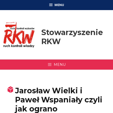
Przejdź
MENU
do
treści
Stowarzyszenie
RKW
MENU
Jarosław Wielki i
Paweł Wspaniały czyli
jak ograno