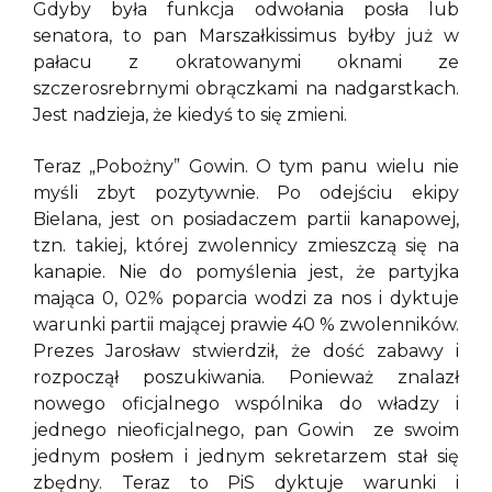
Gdyby była funkcja odwołania posła lub
senatora, to pan Marszałkissimus byłby już w
pałacu z okratowanymi oknami ze
szczerosrebrnymi obrączkami na nadgarstkach.
Jest nadzieja, że kiedyś to się zmieni.
Teraz „Pobożny” Gowin. O tym panu wielu nie
myśli zbyt pozytywnie. Po odejściu ekipy
Bielana, jest on posiadaczem partii kanapowej,
tzn. takiej, której zwolennicy zmieszczą się na
kanapie. Nie do pomyślenia jest, że partyjka
mająca 0, 02% poparcia wodzi za nos i dyktuje
warunki partii mającej prawie 40 % zwolenników.
Prezes Jarosław stwierdził, że dość zabawy i
rozpoczął poszukiwania. Ponieważ znalazł
nowego oficjalnego wspólnika do władzy i
jednego nieoficjalnego, pan Gowin ze swoim
jednym posłem i jednym sekretarzem stał się
zbędny. Teraz to PiS dyktuje warunki i