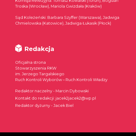
Komisja Rewizyjna: Tomasz Kowalski (Toruń), Bogdan
Troska (Wrocław), Mariola Gwizdała (Kraków)
Sąd Koleżeński: Barbara Szyffer (Warszawa), Jadwiga
Chmielowska (Katowice), Jadwiga Łukasik (Płock)
Redakcja
Oficjalna strona
Stowarzyszenia RKW
im. Jerzego Targalskiego
Ruch Kontroli Wyborów – Ruch Kontroli Władzy
Redaktor naczelny - Marcin Dybowski
Kontakt do redakcji: jacek2jacek2@wp.pl
Redaktor dyżurny - Jacek Biel