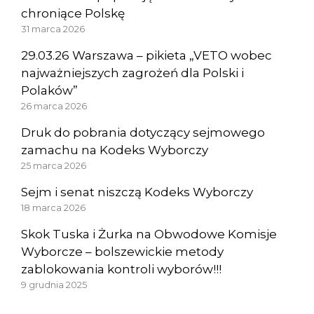
chroniące Polskę
31 marca 2026
29.03.26 Warszawa – pikieta „VETO wobec
najważniejszych zagrożeń dla Polski i
Polaków”
26 marca 2026
Druk do pobrania dotyczący sejmowego
zamachu na Kodeks Wyborczy
25 marca 2026
Sejm i senat niszczą Kodeks Wyborczy
18 marca 2026
Skok Tuska i Żurka na Obwodowe Komisje
Wyborcze – bolszewickie metody
zablokowania kontroli wyborów!!!
9 grudnia 2025