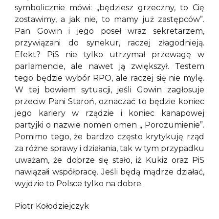
symbolicznie mówi: „będziesz grzeczny, to Cię
zostawimy, a jak nie, to mamy już zastępców”.
Pan Gowin i jego poseł wraz sekretarzem,
przywiązani do synekur, raczej złagodnieją.
Efekt? PiS nie tylko utrzymał przewagę w
parlamencie, ale nawet ją zwiększył. Testem
tego będzie wybór RPO, ale raczej się nie mylę.
W tej bowiem sytuacji, jeśli Gowin zagłosuje
przeciw Pani Staroń, oznaczać to będzie koniec
jego kariery w rządzie i koniec kanapowej
partyjki o nazwie nomen omen „ Porozumienie”.
Pomimo tego, że bardzo często krytykuję rząd
za różne sprawy i działania, tak w tym przypadku
uważam, że dobrze się stało, iż Kukiz oraz PiS
nawiązałi współpracę. Jeśli będą mądrze działać,
wyjdzie to Polsce tylko na dobre.
Piotr Kołodziejczyk