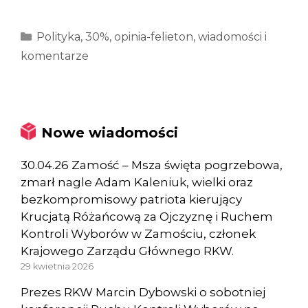
Kategorie
Polityka
,
30%
,
opinia-felieton
,
wiadomości i
komentarze
Nowe wiadomości
30.04.26 Zamość – Msza święta pogrzebowa,
zmarł nagle Adam Kaleniuk, wielki oraz
bezkompromisowy patriota kierujący
Krucjatą Różańcową za Ojczyznę i Ruchem
Kontroli Wyborów w Zamościu, członek
Krajowego Zarządu Głównego RKW.
29 kwietnia 2026
Prezes RKW Marcin Dybowski o sobotniej