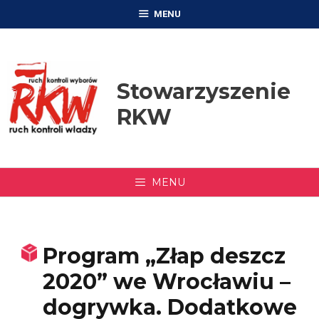
Przejdź
MENU
do
treści
Stowarzyszenie
RKW
MENU
Program „Złap deszcz
2020” we Wrocławiu –
dogrywka. Dodatkowe