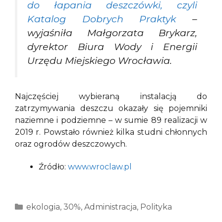
do łapania deszczówki, czyli
Katalog Dobrych Praktyk
–
wyjaśniła Małgorzata Brykarz,
dyrektor Biura Wody i Energii
Urzędu Miejskiego Wrocławia.
Najczęściej wybieraną instalacją do
zatrzymywania deszczu okazały się pojemniki
naziemne i podziemne – w sumie 89 realizacji w
2019 r. Powstało również kilka studni chłonnych
oraz ogrodów deszczowych.
Źródło:
www.wroclaw.pl
Kategorie
ekologia
,
30%
,
Administracja
,
Polityka