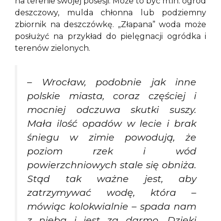
na terenie swojej posesji. Może to być m.in. ogród
deszczowy, mulda chłonna lub podziemny
zbiornik na deszczówkę. „Złapana” woda może
posłużyć na przykład do pielęgnacji ogródka i
terenów zielonych.
– Wrocław, podobnie jak inne
polskie miasta, coraz częściej i
mocniej odczuwa skutki suszy.
Mała ilość opadów w lecie i brak
śniegu w zimie powodują, że
poziom rzek i wód
powierzchniowych stale się obniża.
Stąd tak ważne jest, aby
zatrzymywać wodę, która –
mówiąc kolokwialnie – spada nam
z nieba i jest za darmo. Dzięki