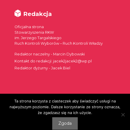
Redakcja
Oficjalna strona
Stowarzyszenia RKW
im. Jerzego Targalskiego
Ruch Kontroli Wyborów – Ruch Kontroli Władzy
Redaktor naczelny - Marcin Dybowski
Kontakt do redakcji: jacek2jacek2@wp.pl
Redaktor dyżurny - Jacek Biel
Ta strona korzysta z ciasteczek aby świadczyć usługi na
Szukaj:
najwyższym poziomie. Dalsze korzystanie ze strony oznacza,
że zgadzasz się na ich użycie.
Zgoda
© 2026